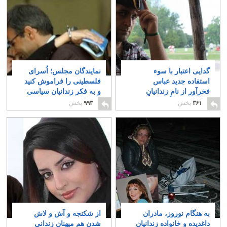
گدایی اعتبار با سوء
نمایندگان مجلس؛ اُسرای
استفاده جدید عباس
فلسطینی را فراموش کنید
فخرآور از نامِ زندانیانِ
و به فکر زندانیان سیاسی
سیاسی و فعالین
ایرانی باشید
۳
۳۶۱
پخش
۹۹۳
پخش
دانشجویی!
۱
به هنگام نوروز، مادران
از شکنجه و آش و لاش
داغدیده و خانواده زندانیان
شدن هم میهنان زندانی