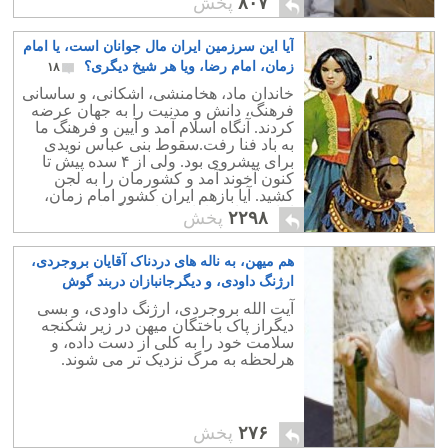
۸۰۷
پخش
است.
آیا این سرزمین ایران مال جوانان است، یا امام
زمان، امام رضا، ویا هر شیخ دیگری؟
۱۸
خاندان ماد، هخامنشی، اشکانی، و ساسانی
فرهنگ، دانش و مدنیت را به جهان عرضه
کردند. آنگاه اسلام آمد و آیین و فرهنگ ما
به باد فنا رفت.سقوط بنی عباس نویدی
برای پیشروی بود. ولی از ۴ سده پیش تا
کنون آخوند آمد و کشورمان را به لجن
کشید. آیا بازهم ایران کشور امام زمان،
امام رضا، و یا تازی زاده دیگر است؟.
۲۲۹۸
پخش
هم میهن، به ناله های دردناک آقایان بروجردی،
ارژنگ داودی، و دیگرجانبازان دربند گوش
فرادهید
۰
آیت الله بروجردی، ارژنگ داودی، و بسی
دیگراز پاک باختگان میهن در زیر شکنجه
سلامت خود را به کلی از دست داده، و
هرلحظه به مرگ نزدیک تر می شوند.
۲۷۶
پخش