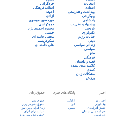
انتخابات
خردگرائی
انتقادی
انقلاب فرهنگی
بهداشت و تندرستی
آخوند
بیوگرافی
آزادی
پادشاهی
میرحسین موسوی
پیشنهاد و نظریات
دموکراسی
تاریخی
محمود احمدی نژاد
تکنولوژی
خمینی
جنایات رژیم
مجتبی خامنه ای
دینی
سکولاریسم
زندانی سیاسی
علی خامنه ای
سیاسی
طنز
فرهنگی
قصه و داستان
کلاسه بندی نشده
کمدی
مشکلات زنان
ورزش
اخبار
پایگاه های خبری
حقوق زنان
اخبار روز
آزادگی
حقوق بشر
پيک ايران
گویا
حقوق بشر در ایران
جنبش آذربایجان
همبوم
زنان ايران پرس نيوز
خبرنامه ملّی ایرانیان
عدالت برای ایران
خودنویس
کمیته دانشجویی دفاع