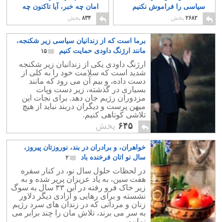
سیاسی را فراموش نکنیم
امان چه خبر، آیا تاکنون چه
کاری کرده ایم؟
۵
۱۰
۲۶۸۲
پخش
۸۳۴
پخش
برما است که از زندانیان سیاسی زیر شکنجه،
مانند ارژنگ داودی حمایت کنیم
۱۵
ارژنگ داودی یکی از زندانیان زیر شکنجه
شدید است که سلامت خود را به کلی از
دست داده، و بیم آن می رود که مانند
بسیاری در گذشته، زیر دست وپات
مزدوران رژیم جان دهد. برای نجات این
میهن پرست و دیگران دربند نباید از هیچ
تلاشی کوتاهی کنیم.
۶۴۵
پخش
خواهران، و برادران در بند، نوروزتان پیروز،
سال نو اتان فرخنده باد
۲
در لحظات حلول سال نو، در کنار سفره
هفت سین، به یاد عزیزان پرپر شده و به
زیر خاک فرو رفته در این ۳۳ سال به سوگ
نشسته و برای رهایی و آزادی دیگر دلاور
زنان و مردانی که در زندان های سرد رژیم
به سر می برند، تلاش مان را چند برابر می
نماییم.