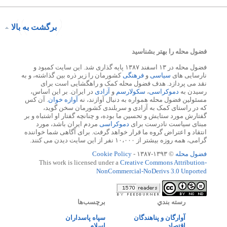
برگشت به بالا
فضول محله را بهتر بشناسید
فضول محله در ۱۳ اسفند ۱۳۸۷ پایه گذاری شد. این سایت کمبود و
نارسایی های
سیاسی
و
فرهنگی
کشورمان را زیر ذره بین گذاشته، و به
نقد می پردازد. هدف فضول محله کمک و راهگشایی است برای
رسیدن به
دموکراسی
،
سکولارسم
و
آزادی
در ایران. بر این اساس،
مسئولین فضول محله همواره به دنبال آوازند، نه
آوازه خوان
. آن کس
که در راستای کمک به آزادی و سربلندی کشورمان سخن گوید،
گفتارش مورد ستایش و تحسین ما بوده، و چنانچه گفتار او اشتباه و بر
مبنای سیاست نادرست برای
دموکراسی
مردم ایران باشد، مورد
انتقاد و اعتراض گروه ما قرار خواهد گرفت. برای آگاهی شما خواننده
گرامی، همه روزه بیشتر از ۱۰،۰۰۰ نفر از این سایت دیدن می کنند.
فضول محله
© ۱۳۹۳-۱۳۸۷ -
Cookie Policy
This work is licensed under a
Creative Commons Attribution-
NonCommercial-NoDerivs 3.0 Unported
رسته بندي
برچسب‌ها
آوارگان و پناهندگان
سپاه پاسداران
اقتصاد
اسلام