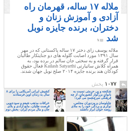
ملاله ۱۷ ساله، قهرمان راه
آزادی و آموزش زنان و
دختران، برنده جایزه نوبل
شد
۱
ملاله یوسف زای دختر ۱۷ ساله پاکستانی که در مهر
سال ۱۳۹۱ مورد اصابت گلوله های دو جنایتکار طالبان
قرار گرفته و به سختی جان سالم در برده بود، به
همراه کلاش ساتیارتی Kailash Satyarthi فعال حقوق
کودکان هند برنده جایزه ۲۰۱۴ صلح نوبل جهان شدند.
۱۰۷۷
پخش
شکنجه و بی حرمتی نسبت به
کشیش ایرانی آمریکایی را برای ۸
بانوان بزرگوار کشورمان، از چه
سال به زندان اوین فرستادند
فرهنگی سرچشمه می گیرد؛
ایرانی، و یا تازیان؟
چاپلوسان و مزدوران مجلس،
خرافات مذهب شیعه و سودجویی
نوکری و بردگی خود را به ملای
فرصت طلبان، مانع آزادی و بلای
روضه خوان ابراز داشتند
جان و مال مردم ایران- بخش دوم