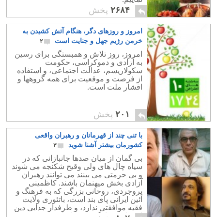
۲۶۸۴
پخش
امروز و روزهای دگر، هنگام آتش کشیدن به
خرمن رژیم جهل و جنایت است
۲
امروز، روز تلاش و همبستگی برای رسین
به آزادی و دموکراسی، حکومت
سکولاریسم، عدالت اجتماعی، و استفاده
از فرصت و موقعیت برای همه گروهها و
اقشار ملت است.
۲۰۱
پخش
با تنی چند از قهرمانان و رهبران واقعی
کشورمان بیشتر آشنا شوید
۳
بی گمان از میان صدها جانبازانی که در
سیاه چال های ولی وقیح شکنجه می شوند
و بی حرمتی می بینند می توانند رهبران
آزادی بخش میهنمان باشند. کاظمینی
بروجردی، روحانی بزرگی که به فرهنگ و
آئین ایرانی پای بند است، باتئوری ولایت
فقیه موافقتی ندارد، و طرفدار جدایی دین
از دولت و بازگشت به اصل دین سنتی