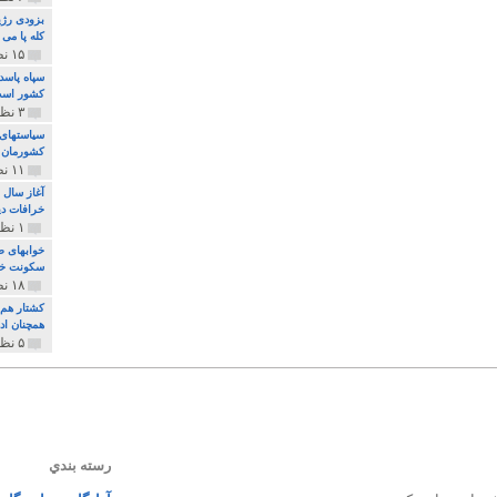
بزودی رژی
کله پا می
۱۵ نظر و ۳۲۷ پخش
سپاه پاسد
کشور اس
۳ نظر و ۱۶۲ پخش
سیاستهای 
کشورمان 
۱۱ نظر و ۳۱۵ پخش
آغاز سال 
خرافات دی
۱ نظر و ۷۴ پخش
خوابهای ط
سکونت خو
۱۸ نظر و ۸۹۷ پخش
کشتار هم م
همچنان ادا
۵ نظر و ۲۵۹ پخش
رسته بندي