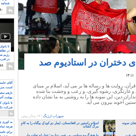
شماچه م
۸
۸۰
تا بانوا
در تظاه
رژیم ضد
ی دختران در استادیوم صد
در قدرت
۸
۸۹
۱۴
آقای خامن
 قرآن، روایت ها و رساله ها بر می آید، اسلام بر مبنای
است، سزا
 و غارتگری، رشوه گیری، و رعب و وحشت بنا شده
تواند باشد؟
بازهم سقوط
ران دین، این نمونه ها را به روشنی به ما نشان داده
بهشت آخون
ین آخوند بیرون می آید.
تا بانوان 
شرکت نکنن
قدرت باقی
سهراب ارژنگ
|
۱۳ سال پیش
به کوری چش
شان نمونه
اسلامِ راستین در افغانستان، اینبار دو کودکِ بیگناه را به کامِ
مرگ کشاند
هرچه تمام
برای خامنه
رِ وَزیر
ما هیچ گروه سیاسی بی عیبی نداریم؛ تنها راه نجات ما،