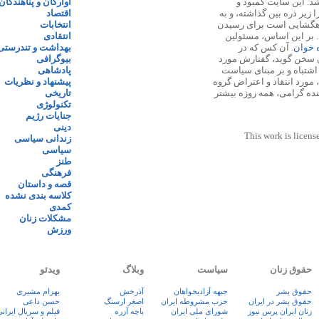
 ۱۳۸۷ پایه گذاری شد. این سایت کمبود و
آوارگان و پناهندگان
زیر ذره بین گذاشته، و به
اقتصاد
اهگشایی است برای رسیدن
انتخابات
. بر این اساس، مسئولین
انتقادی
ه خوان
. آن کس که در
بهداشت و تندرستی
 سخن گوید، گفتارش مورد
بیوگرافی
 اشتباه و بر مبنای سیاست
پادشاهی
مورد انتقاد و اعتراض گروه
پیشنهاد و نظریات
نده گرامی، همه روزه بیشتر
تاریخی
تکنولوژی
جنایات رژیم
دینی
This work is licens
زندانی سیاسی
سیاسی
طنز
فرهنگی
قصه و داستان
کلاسه بندی نشده
کمدی
مشکلات زنان
ورزش
حقوق زنان
سیاست
وبلاگ
ویدئو
حقوق بشر
جبهه آزادیخواهان
آذرخش
بهرام مشیری
حقوق بشر در ایران
حزب مشروطه ایران
اصغر ارسنگ
حسن داعی
زنان ايران پرس نيوز
شورای ملی ایران
باچه آزره
فيلم و سريال ايران