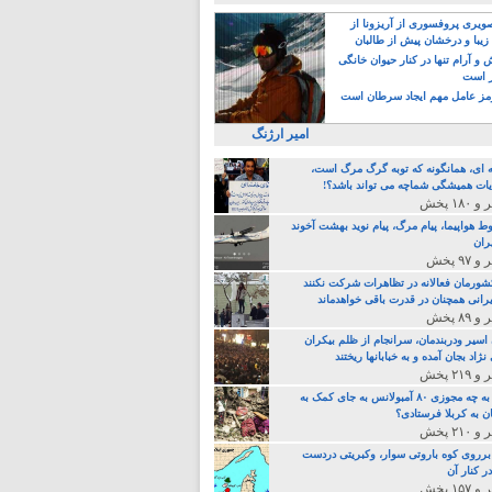
یری پروفسوری از آریزونا از
زیبا و درخشان پیش از طالبان
 آرام تنها در کنار حیوان خانگی
ر است
ز عامل مهم ایجاد سرطان است
امیر ارژنگ
ه ای، همانگونه که توبه گرگ مرگ است،
ات همیشگی شماچه می تواند باشد؟!
ط هواپیما، پیام مرگ، پیام نوید بهشت آخوند
ران
 کشورمان فعالانه در تظاهرات شرکت نکنند
رانی همچنان در قدرت باقی خواهدماند
 اسیر ودربندمان، سرانجام از ظلم بیکران
نژاد بجان آمده و به خبابانها ریختند
خامنه ای، به چه مجوزی ۸۰ آمبولانس به جای کمک به
ن به کربلا فرستادی؟
 برروی کوه باروتی سوار، وکبریتی دردست
ر کنار آن