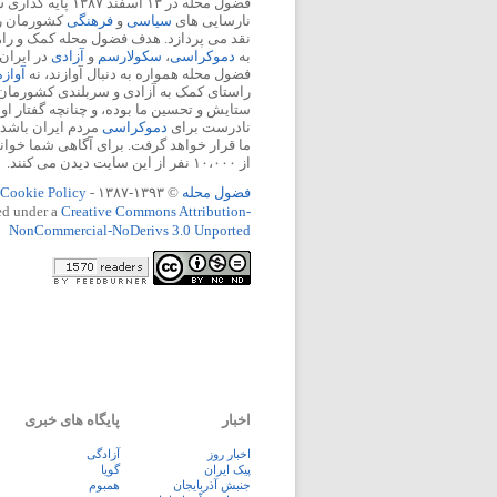
فضول محله در ۱۳ اسفند
نارسایی های
سیاسی
و
فرهنگی
کشورمان را 
نقد می پردازد. هدف فضول محله کمک و ر
به
دموکراسی
،
سکولارسم
و
آزادی
در ایران
فضول محله همواره به دنبال آوازند، نه
آواز
راستای کمک به آزادی و سربلندی کشورمان
ستایش و تحسین ما بوده، و چنانچه گفتار او
نادرست برای
دموکراسی
مردم ایران باشد، 
ما قرار خواهد گرفت. برای آگاهی شما خوان
از ۱۰،۰۰۰ نفر از این سایت دیدن می کنند.
فضول محله
© ۱۳۹۳-۱۳۸۷ -
Cookie Policy
ed under a
Creative Commons Attribution-
NonCommercial-NoDerivs 3.0 Unported
اخبار
پایگاه های خبری
اخبار روز
آزادگی
پيک ايران
گویا
جنبش آذربایجان
همبوم