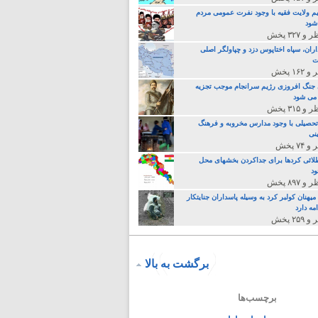
م ولایت فقیه با وجود نفرت عمومی مردم
 شود
اران، سپاه اختاپوس دزد و چپاولگر اصلی
ت
جنگ افروزی رژیم سرانجام موجب تجزیه
می شود
تحصیلی با وجود مدارس مخروبه و فرهنگ
نی
لائی کردها برای جداکردن بخشهای محل
د
یهنان کولبر کرد به وسیله پاسداران جنایتکار
مه دارد
برگشت به بالا
برچسب‌ها