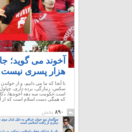
آخوند می گوید؛ جا
هزار پسری نیست
تا آنجا که ما می دانیم، و از خواندن
سکس، زنبارگی، برده داری، چپاول
است.حکومت سه دهه آخوندها، دکاندا
که همگی دست اسلام است که از آست
۸۹۰
پخش
سنگسار نود جوان عراقی به دلیل مُدل موی 
دیگری از رأفت اسلامی است
یکی از مَزایایِ حجابِ اسلامی: سکسِ بی دَردسَ