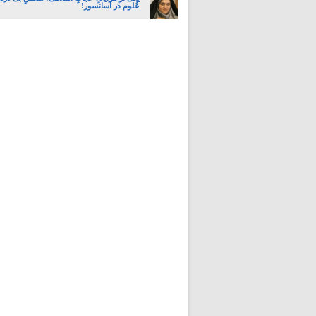
عُلوم دَر آسانسور!