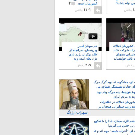
۴
ی تواند باشد؟!
کشورمان است
۱
پخش
۱۱۰۱
پخش
ن کشورمان فعالانه
هم میهنان اسیر
رات شرکت نکنند
ودربندمان، سرانجام از
ایرانی همچنان
ظلم بیکران رژیم تازی
 باقی خواهدماند
نژاد بجان آمده و به
۸
خبابانها ریختند
پخش
۲۱۹
پخش
ه ای، همانگونه که توبه گرگ مرگ
ی جنایات همیشگی شماچه می
!
 هواپیما، پیام مرگ، پیام نوید
د به مردم ایران
کشورمان فعالانه در تظاهرات
د رژیم ضدایرانی همچنان در
 خواهدماند
سهراب ارژنگ
م تازی صفتان، یلدا را با شکوهِ
 تر، جشن می گیریم!
 ای "اَعراب شیعه" مهم اند و نَه