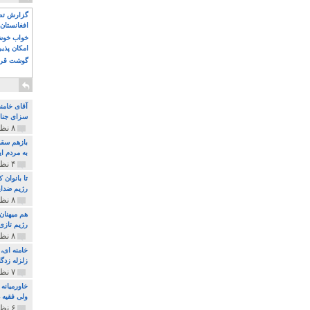
گزارش تصو
افغانستان 
خواب خوش و
امکان پذی
گوشت قرم
آقای خامن
سزای جنای
۸ نظر و ۱۸۰ پخش
بازهم سقو
به مردم ای
۴ نظر و ۹۷ پخش
تا بانوان
رژیم ضدای
۸ نظر و ۸۹ پخش
هم میهنان
رژیم تازی 
۸ نظر و ۲۱۹ پخش
زلزله زدگا
۷ نظر و ۲۱۰ پخش
خاورمیانه
ولی فقیه د
۶ نظر و ۱۵۷ پخش