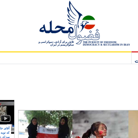
تلاش برای آزادی، دموکراسی و
THE PURSUIT OF FREEDOM,
سکولاریسم در ایران
DEMOCRACY & SECULARISM IN IRAN
ت
آقای خام
که توبه
سزای ج