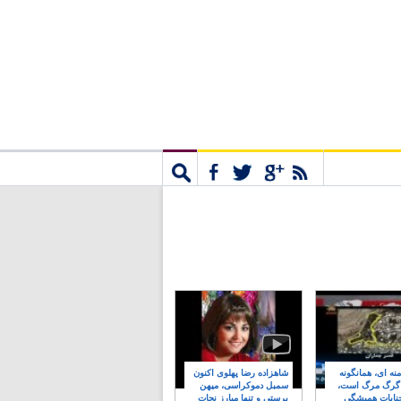
مشترک
جستجو
نه ای، همانگونه
شاهزاده رضا پهلوی اکنون
 گرگ مرگ است،
سمبل دموکراسی، میهن
نایات همیشگی
پرستی و تنها مبارز نجات