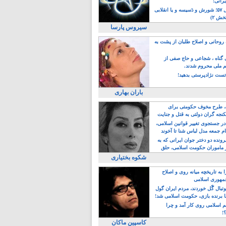
یرانی!
رویداد سال ۵۷؛ شورش و دَسیسه و یا انقلابی
خش ۲)
سیروس پارسا
روحانی و اصلاح طلبان از پشت به
ی گناه ، شجاعی و حاج صفی از
یم ملی محروم شدند.
ست نژادپرستی بدهید!
باران بهاری
طرح مخوف حکومتی برای
جه گران دولتی به قتل و جنایت
در جستجوی تغییر قوانین اسلامی،
ام جمعه مدل لباس شنا تا آخوند
مجنسگرا!
رونده دو دختر جوان ایرانی که به
 ماموران حکومت اسلامی، حلق
شکوه بختیاری
 به تاریخچه میانه روی و اصلاح
مهوری اسلامی
وتبال گًل خوردند، مردم ایران گول
ا برنده بازی، حکومت اسلامی شد!
م اسلامی روی کار آمد و چرا
؟!
کاسپین ماکان