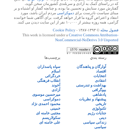
که در راستای کمک به آزادی و سربلندی کشورمان سخن گوید،
گفتارش مورد ستایش و تحسین ما بوده، و چنانچه گفتار او اشتباه و بر
مبنای سیاست نادرست برای
دموکراسی
مردم ایران باشد، مورد
انتقاد و اعتراض گروه ما قرار خواهد گرفت. برای آگاهی شما خواننده
گرامی، همه روزه بیشتر از ۱۰،۰۰۰ نفر از این سایت دیدن می کنند.
فضول محله
© ۱۳۹۳-۱۳۸۷ -
Cookie Policy
This work is licensed under a
Creative Commons Attribution-
NonCommercial-NoDerivs 3.0 Unported
رسته بندي
برچسب‌ها
آوارگان و پناهندگان
سپاه پاسداران
اقتصاد
اسلام
انتخابات
خردگرائی
انتقادی
انقلاب فرهنگی
بهداشت و تندرستی
آخوند
بیوگرافی
آزادی
پادشاهی
میرحسین موسوی
پیشنهاد و نظریات
دموکراسی
تاریخی
محمود احمدی نژاد
تکنولوژی
خمینی
جنایات رژیم
مجتبی خامنه ای
دینی
سکولاریسم
زندانی سیاسی
علی خامنه ای
سیاسی