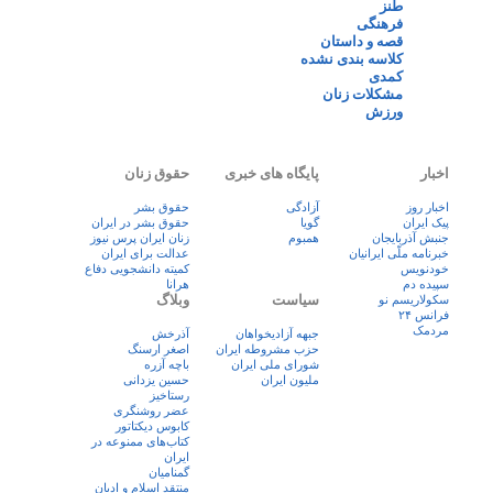
طنز
فرهنگی
قصه و داستان
کلاسه بندی نشده
کمدی
مشکلات زنان
ورزش
اخبار
پایگاه های خبری
حقوق زنان
اخبار روز
آزادگی
حقوق بشر
پيک ايران
گویا
حقوق بشر در ایران
جنبش آذربایجان
همبوم
زنان ايران پرس نيوز
خبرنامه ملّی ایرانیان
عدالت برای ایران
خودنویس
کمیته دانشجویی دفاع
سپیده دم
هرانا
سیاست
وبلاگ
سکولاریسم نو
فرانس ۲۴
مردمک
جبهه آزادیخواهان
آذرخش
حزب مشروطه ایران
اصغر ارسنگ
شورای ملی ایران
باچه آزره
ملیون ایران
حسین یزدانی
رستاخیز
عضر روشنگری
کابوس دیکتاتور
کتاب‌های ممنوعه در
ایران
گمنامیان
منتقد اسلام و ادیان