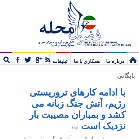
تلاش برای آزادی، دموکراسی و
THE PURSUIT OF FREEDOM,
سکولاریسم در ایران
DEMOCRACY & SECULARISM IN IRAN
درباره ما
همکاری با ما
تبلیغات
نخستین
مشترک
جستج
بایگانی
برگ
با ادامه کارهای تروریستی
رژیم، آتش جنگ زبانه می
کشد و بمباران مصیبت بار
نزدیک است
۶
رژیم تروریستی اسلامی از آغاز چیرگی بر سرنوشت