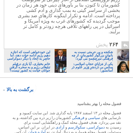
کشورمان تا کنون، بنا بر باورهای دینی خود هر زمان در
بخشی از سراسر گیتی به بمب گذاری و آدم کشی
پرداخته است. ادامه و تکرار اینگونه کارهای ضد بشری
موجب گردیده که کشورهای غرب به ویژه آمریکا و
اسرائیل در پی راههای تلافی هرچه زودتر و کامل تر
برآیند.
۲۶۴
پخش
شکنجه و بی حرمتی نسبت به
این خودخواهی است که اجازه
بانوان بزرگوار کشورمان، از چه
دهیم رژیم ادامه حیات دهد، اما
فرهنگی سرچشمه می گیرد؛
حاضر به اتحاد با دیگر دموکراسی
ایرانی، و یا تازیان؟
خواهان نباشیم!
یکی از مَزایایِ حجابِ اسلامی:
خانم بختیاری، آیا بازی درفیلم
سکسِ بی دَردسَرِ وَزیر عُلوم دَر
تبلیغاتی رژیم و به سخره گرفتن
آسانسور!
جوانان خیانت به کشور نیست؟
برگشت به بالا
فضول محله را بهتر بشناسید
فضول محله در ۱۳ اسفند ۱۳۸۷ پایه گذاری شد. این سایت کمبود و
نارسایی های
سیاسی
و
فرهنگی
کشورمان را زیر ذره بین گذاشته، و به
نقد می پردازد. هدف فضول محله کمک و راهگشایی است برای
رسیدن به
دموکراسی
،
سکولارسم
و
آزادی
در ایران. بر این اساس،
مسئولین فضول محله همواره به دنبال آوازند، نه
آوازه خوان
. آن کس