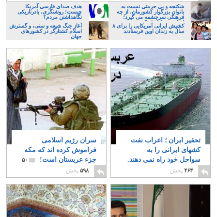
شکنجه و بی حرمتی نسبت به
هدف صدای فارسی آمریکا
بانوان بزرگوار کشورمان، از چه
چیست؛ روشنگری، یادرتاریکی
فرهنگی سرچشمه می گیرد؛
نگاهداشتن مردم؟
ایرانی، و یا تازیان؟
کشیش ایرانی آمریکایی را برای ۸
آغاز جنگ شیعه و سنی، و گسترش
سال به زندان اوین فرستادند
اسلام کشتارگر در کشورهای
جهان
تحقیر ایران ؛ اعراب نفت
سران رژیم اسلامی
کشهای ایرانی را به
فراموش کرده اند که مکه
سواحل خود راه نمی دهند.
جزء عربستان است!
۵۰
۴
۴۶۴
پخش
۵۹۸
پخش