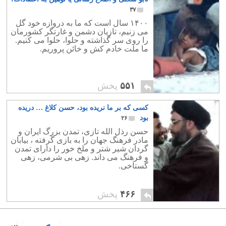
۳۷
۱۴۰۰ سال است که ما به دروازه خود گل
می زنیم، تازیان دشمن و غارتگر کشورمان
را روی سر گذاشته و حلوا، حلوا می کنیم.
ما ملت خادم کش و خائن پروریم.
۵۵۱
پخش
کسی که بر ما نریده بود، حسن کلاغ … دریده
بود
۲۶
حسن رذل الله تازی، تمدن بزرگ ایران و
مادر فرهنگ جهان را به بازی گرفته ، بیابان
گردان شیر شتر و ملخ خور را دارای تمدن
و فرهنگ می داند. زهی بی شرمی، زهی
گستاخی.
۴۶۶
پخش