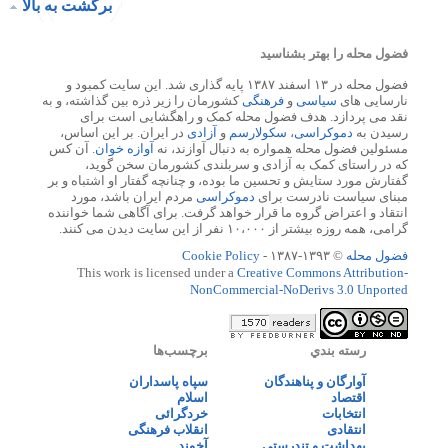
برگشت به بالا
فضول محله را بهتر بشناسید
فضول محله در ۱۳ اسفند ۱۳۸۷ پایه گذاری شد. این سایت کمبود و
نارسایی های
سیاسی
و
فرهنگی
کشورمان را زیر ذره بین گذاشته، و به
نقد می پردازد. هدف فضول محله کمک و راهگشایی است برای
رسیدن به
دموکراسی
،
سکولارسم
و
آزادی
در ایران. بر این اساس،
مسئولین فضول محله همواره به دنبال آوازند، نه
آوازه خوان
. آن کس
که در راستای کمک به آزادی و سربلندی کشورمان سخن گوید،
گفتارش مورد ستایش و تحسین ما بوده، و چنانچه گفتار او اشتباه و بر
مبنای سیاست نادرست برای
دموکراسی
مردم ایران باشد، مورد
انتقاد و اعتراض گروه ما قرار خواهد گرفت. برای آگاهی شما خواننده
گرامی، همه روزه بیشتر از ۱۰،۰۰۰ نفر از این سایت دیدن می کنند.
فضول محله
© ۱۳۹۳-۱۳۸۷ -
Cookie Policy
This work is licensed under a
Creative Commons Attribution-
NonCommercial-NoDerivs 3.0 Unported
رسته بندي
برچسب‌ها
آوارگان و پناهندگان
سپاه پاسداران
اقتصاد
اسلام
انتخابات
خردگرائی
انتقادی
انقلاب فرهنگی
بهداشت و تندرستی
آخوند