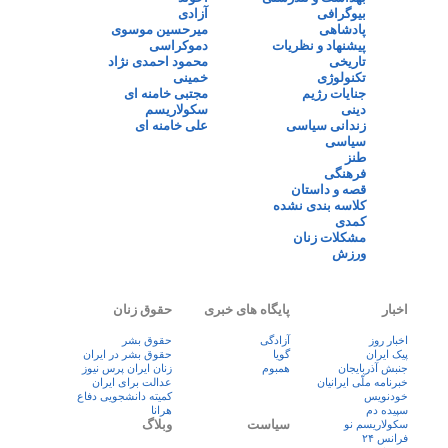
بیوگرافی
آزادی
پادشاهی
میرحسین موسوی
پیشنهاد و نظریات
دموکراسی
تاریخی
محمود احمدی نژاد
تکنولوژی
خمینی
جنایات رژیم
مجتبی خامنه ای
دینی
سکولاریسم
زندانی سیاسی
علی خامنه ای
سیاسی
طنز
فرهنگی
قصه و داستان
کلاسه بندی نشده
کمدی
مشکلات زنان
ورزش
اخبار
پایگاه های خبری
حقوق زنان
اخبار روز
آزادگی
حقوق بشر
پيک ايران
گویا
حقوق بشر در ایران
جنبش آذربایجان
همبوم
زنان ايران پرس نيوز
خبرنامه ملّی ایرانیان
عدالت برای ایران
خودنویس
کمیته دانشجویی دفاع
سپیده دم
هرانا
سیاست
وبلاگ
سکولاریسم نو
فرانس ۲۴