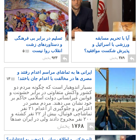
آیا با تحریم مسابقه
تسلیم در برابر بی فرهنگی
ورزشی با اسرائیل و
و دستاوردهای زشت
پذیرش شکست موافقید؟
انقلاب روا نیست
۵
۰
۳۸۹
پخش
۹۲۳
پخش
ایرانی ها به تماشای مراسم اعدام رفتند و
مصری ها در مخالفت با اعدام جان باختند!
۱۳
بسیار اندوهبار است که چگونه مردم دو
کشور واکنش متفاوتی در برابر خشونت و
قوانین غیرانسانی دولت اسلامی حاکم بر
خود نشان می دهند. مردم مصر در
اعتراض و جلوگیری از اعدام ۲۱ نفر
تماشاچی فوتبال، بیش از ۲۲ نفر کشته و
۲۰۰ نفر مجروح دادند ولی در ایران صدها
نفر برای دیدن مراسم اعدام، به استادیوم
۱۷۶۸
پخش
فوتبال رفتند.
تابو شکنی و اطلاع رسانی یا توهین به اعتقادات؟