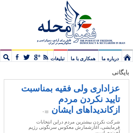
تلاش برای آزادی، دموکراسی و
THE PURSUIT OF FREEDOM,
سکولاریسم در ایران
DEMOCRACY & SECULARISM IN IRAN
درباره ما
همکاری با ما
تبلیغات
نخستین
مشترک
جستج
بایگانی
برگ
عزاداری ولی فقیه بمناسبت
تایید نکردن مردم
ازکاندیداهای ایشان
۰
شرکت نکردن بیشترین مردم دراین انتخابات
فرمایشی، آغازشمارش معکوس سرنگونی رژیم
آخوندی است.