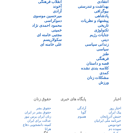
انتقادی
انقلاب فرهنگی
بهداشت و تندرستی
آخوند
بیوگرافی
آزادی
پادشاهی
میرحسین موسوی
پیشنهاد و نظریات
دموکراسی
تاریخی
محمود احمدی نژاد
تکنولوژی
خمینی
جنایات رژیم
مجتبی خامنه ای
دینی
سکولاریسم
زندانی سیاسی
علی خامنه ای
سیاسی
طنز
فرهنگی
قصه و داستان
کلاسه بندی نشده
کمدی
مشکلات زنان
ورزش
اخبار
پایگاه های خبری
حقوق زنان
اخبار روز
آزادگی
حقوق بشر
پيک ايران
گویا
حقوق بشر در ایران
جنبش آذربایجان
همبوم
زنان ايران پرس نيوز
خبرنامه ملّی ایرانیان
عدالت برای ایران
خودنویس
کمیته دانشجویی دفاع
سپیده دم
هرانا