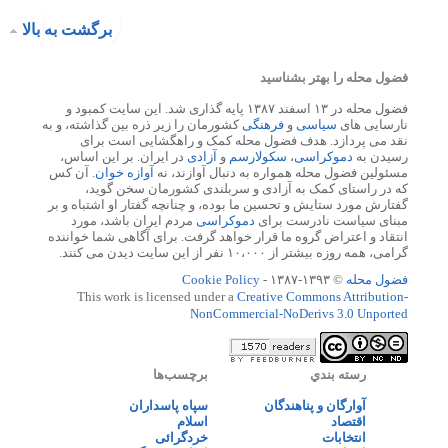
برگشت به بالا
فضول محله را بهتر بشناسید
فضول محله در ۱۳ اسفند ۱۳۸۷ پایه گذاری شد. این سایت کمبود و
نارسایی های
سیاسی
و
فرهنگی
کشورمان را زیر ذره بین گذاشته، و به
نقد می پردازد. هدف فضول محله کمک و راهگشایی است برای
رسیدن به
دموکراسی
،
سکولارسم
و
آزادی
در ایران. بر این اساس،
مسئولین فضول محله همواره به دنبال آوازند، نه
آوازه خوان
. آن کس
که در راستای کمک به آزادی و سربلندی کشورمان سخن گوید،
گفتارش مورد ستایش و تحسین ما بوده، و چنانچه گفتار او اشتباه و بر
مبنای سیاست نادرست برای
دموکراسی
مردم ایران باشد، مورد
انتقاد و اعتراض گروه ما قرار خواهد گرفت. برای آگاهی شما خواننده
گرامی، همه روزه بیشتر از ۱۰،۰۰۰ نفر از این سایت دیدن می کنند.
فضول محله
© ۱۳۹۳-۱۳۸۷ -
Cookie Policy
This work is licensed under a
Creative Commons Attribution-
NonCommercial-NoDerivs 3.0 Unported
رسته بندي
برچسب‌ها
آوارگان و پناهندگان
سپاه پاسداران
اقتصاد
اسلام
انتخابات
خردگرائی