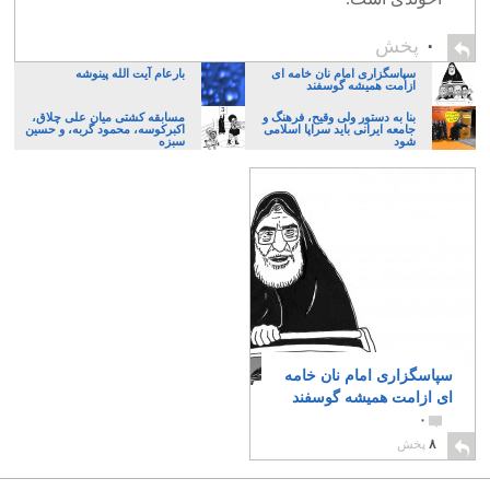
۰
پخش
سپاسگزاری امام نان خامه ای
بارعام آیت الله پینوشه
ازامت همیشه گوسفند
بنا به دستور ولی وقیح، فرهنگ و
مسابقه کشتی میان علی چلاق،
جامعه ایرانی باید سراپا اسلامی
اکبرکوسه، محمود گربه، و حسین
شود
سبزه
سپاسگزاری امام نان خامه
ای ازامت همیشه گوسفند
۰
۸
پخش