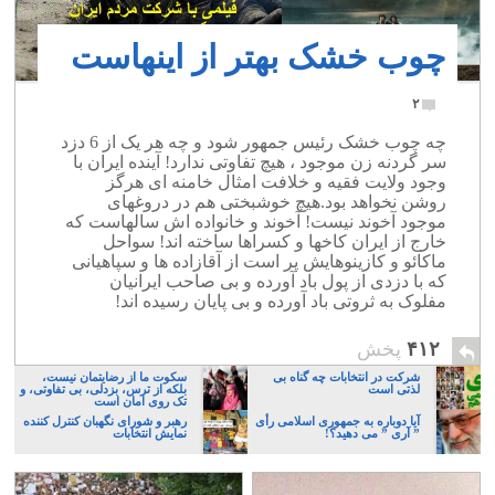
چوب خشک بهتر از اینهاست
۲
چه چوب خشک رئیس جمهور شود و چه هر یک از 6 دزد
سر گردنه زن موجود ، هیچ تفاوتی ندارد! آینده ایران با
وجود ولایت فقیه و خلافت امثال خامنه ای هرگز
روشن نخواهد بود.هیچ خوشبختی هم در دروغهای
موجود آخوند نیست! آخوند و خانواده اش سالهاست که
خارج از ایران کاخها و کسراها ساخته اند! سواحل
ماکائو و کازینوهایش پر است از آقازاده ها و سپاهیانی
که با دزدی از پول باد آورده و بی صاحب ایرانیان
مفلوک به ثروتی باد آورده و بی پایان رسیده اند!
۴۱۲
پخش
شرکت در انتخابات چه گناه بی
سکوت ما از رضایتمان نیست،
لذتی است
بلکه از ترس، بزدلی، بی تفاوتی، و
تک روی امان است
آیا دوباره به جمهوری اسلامی رأی
رهبر و شورای نگهبان کنترل کننده
” آری ” می دهید؟!
نمایش انتخابات