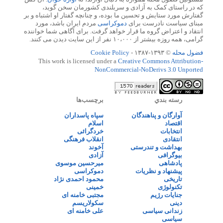
که در راستای کمک به آزادی و سربلندی کشورمان سخن گوید،
گفتارش مورد ستایش و تحسین ما بوده، و چنانچه گفتار او اشتباه و بر
مبنای سیاست نادرست برای
دموکراسی
مردم ایران باشد، مورد
انتقاد و اعتراض گروه ما قرار خواهد گرفت. برای آگاهی شما خواننده
گرامی، همه روزه بیشتر از ۱۰،۰۰۰ نفر از این سایت دیدن می کنند.
فضول محله
© ۱۳۹۳-۱۳۸۷ -
Cookie Policy
This work is licensed under a
Creative Commons Attribution-
NonCommercial-NoDerivs 3.0 Unported
رسته بندي
برچسب‌ها
آوارگان و پناهندگان
سپاه پاسداران
اقتصاد
اسلام
انتخابات
خردگرائی
انتقادی
انقلاب فرهنگی
بهداشت و تندرستی
آخوند
بیوگرافی
آزادی
پادشاهی
میرحسین موسوی
پیشنهاد و نظریات
دموکراسی
تاریخی
محمود احمدی نژاد
تکنولوژی
خمینی
جنایات رژیم
مجتبی خامنه ای
دینی
سکولاریسم
زندانی سیاسی
علی خامنه ای
سیاسی