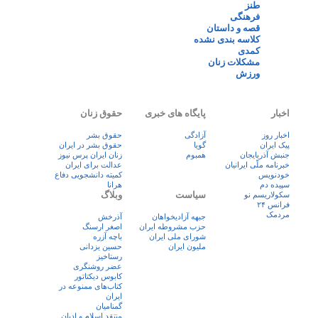
طنز
فرهنگی
قصه و داستان
کلاسه بندی نشده
کمدی
مشکلات زنان
ورزش
اخبار
پایگاه های خبری
حقوق زنان
اخبار روز
آزادگی
حقوق بشر
پيک ايران
گویا
حقوق بشر در ایران
جنبش آذربایجان
همبوم
زنان ايران پرس نيوز
خبرنامه ملّی ایرانیان
عدالت برای ایران
خودنویس
کمیته دانشجویی دفاع
سپیده دم
هرانا
سیاست
وبلاگ
سکولاریسم نو
فرانس ۲۴
مردمک
جبهه آزادیخواهان
آذرخش
حزب مشروطه ایران
اصغر ارسنگ
شورای ملی ایران
باچه آزره
ملیون ایران
حسین یزدانی
رستاخیز
عضر روشنگری
کابوس دیکتاتور
کتاب‌های ممنوعه در
ایران
گمنامیان
منتقد اسلام و ادیان