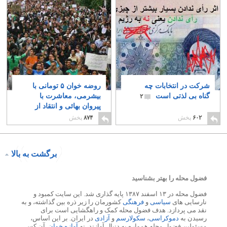
شرکت در انتخابات چه
روضه خوان ۵ تومانی با
گناه بی لذتی است
بیشرمی، معاشرت با
۲
پیروان بهائی و انتقاد از
جنایتکاران رژیم را ممنوع
۶۰۲
پخش
۸۷۴
پخش
اعلام کرد
۲
برگشت به بالا
فضول محله را بهتر بشناسید
فضول محله در ۱۳ اسفند ۱۳۸۷ پایه گذاری شد. این سایت کمبود و
نارسایی های
سیاسی
و
فرهنگی
کشورمان را زیر ذره بین گذاشته، و به
نقد می پردازد. هدف فضول محله کمک و راهگشایی است برای
رسیدن به
دموکراسی
،
سکولارسم
و
آزادی
در ایران. بر این اساس،
مسئولین فضول محله همواره به دنبال آوازند، نه
آوازه خوان
. آن کس