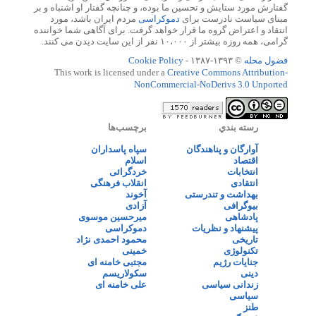
گفتارش مورد ستایش و تحسین ما بوده، و چنانچه گفتار او اشتباه و بر
مبنای سیاست نادرست برای
دموکراسی
مردم ایران باشد، مورد
انتقاد و اعتراض گروه ما قرار خواهد گرفت. برای آگاهی شما خواننده
گرامی، همه روزه بیشتر از ۱۰،۰۰۰ نفر از این سایت دیدن می کنند.
فضول محله
© ۱۳۹۳-۱۳۸۷ -
Cookie Policy
This work is licensed under a
Creative Commons Attribution-
NonCommercial-NoDerivs 3.0 Unported
رسته بندي
برچسب‌ها
آوارگان و پناهندگان
سپاه پاسداران
اقتصاد
اسلام
انتخابات
خردگرائی
انتقادی
انقلاب فرهنگی
بهداشت و تندرستی
آخوند
بیوگرافی
آزادی
پادشاهی
میرحسین موسوی
پیشنهاد و نظریات
دموکراسی
تاریخی
محمود احمدی نژاد
تکنولوژی
خمینی
جنایات رژیم
مجتبی خامنه ای
دینی
سکولاریسم
زندانی سیاسی
علی خامنه ای
سیاسی
طنز