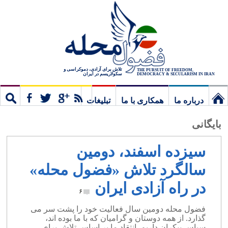
تلاش برای آزادی، دموکراسی و
THE PURSUIT OF FREEDOM,
سکولاریسم در ایران
DEMOCRACY & SECULARISM IN IRAN
درباره ما
همکاری با ما
تبلیغات
نخستین
مشترک
جستج
بایگانی
برگ
سیزده اسفند، دومین
سالگرد تلاش «فضول محله»
در راه آزادی ایران
۶
فضول محله دومین سال فعالیت خود را پشت سر می
گذارد. از همه دوستان و گرامیان که با ما بوده اند،
سپاس بیکران داریم. انتقاد ما بر اساس تلاش برای