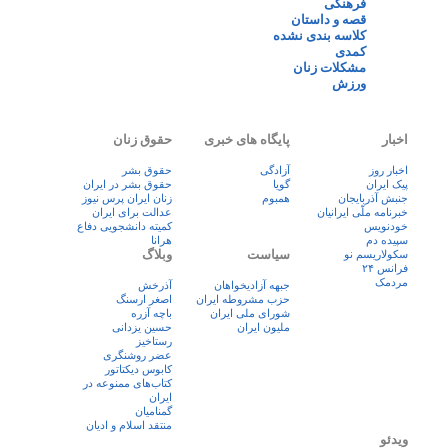
فرهنگی
قصه و داستان
کلاسه بندی نشده
کمدی
مشکلات زنان
ورزش
اخبار
پایگاه های خبری
حقوق زنان
اخبار روز
آزادگی
حقوق بشر
پيک ايران
گویا
حقوق بشر در ایران
جنبش آذربایجان
همبوم
زنان ايران پرس نيوز
خبرنامه ملّی ایرانیان
عدالت برای ایران
خودنویس
کمیته دانشجویی دفاع
سپیده دم
هرانا
سیاست
وبلاگ
سکولاریسم نو
فرانس ۲۴
مردمک
جبهه آزادیخواهان
آذرخش
حزب مشروطه ایران
اصغر ارسنگ
شورای ملی ایران
باچه آزره
ملیون ایران
حسین یزدانی
رستاخیز
عضر روشنگری
کابوس دیکتاتور
کتاب‌های ممنوعه در
ایران
گمنامیان
منتقد اسلام و ادیان
ویدئو