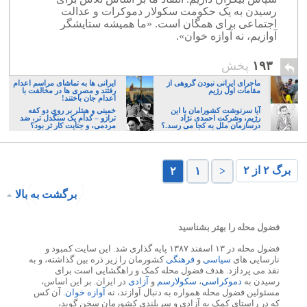
رسیدن به یک حکومت سکولار دموکرات و عدالت
اجتماعی برای همگان است. «ما همیشه ستایشگر
آوازیم، نه آوازه خوان».
۱۹۳
پخش
ماجرای ایرانی نبودن گروهی از
ایرانی ها به تماشای مراسم اعدام
مقامات اول رژیم
رفتند و مصری ها در مخالفت با
اعدام جان باختند!
آیا سرنوشت کشورامان با این
خمینی و هیتلر بر روی دو کفه
رژیم، وشرکت احمدی نژاد
ترازو – کدام یک سنگدل تر، ضد
درسازمان ملل به کجا می رسد.؟
مردمی، و جنایت کار تر بود؟
برگ ۲ از ۲
۲
۱
<
برگشت به بالا
فضول محله را بهتر بشناسید
فضول محله در ۱۳ اسفند ۱۳۸۷ پایه گذاری شد. این سایت کمبود و
نارسایی های
سیاسی
و
فرهنگی
کشورمان را زیر ذره بین گذاشته، و به
نقد می پردازد. هدف فضول محله کمک و راهگشایی است برای
رسیدن به
دموکراسی
،
سکولارسم
و
آزادی
در ایران. بر این اساس،
مسئولین فضول محله همواره به دنبال آوازند، نه
آوازه خوان
. آن کس
که در راستای کمک به آزادی و سربلندی کشورمان سخن گوید،