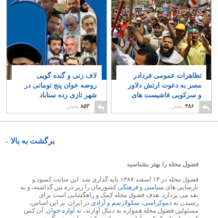
تظاهرات عمومی فردادر
لاف زنی و گنده گویی
مصر به دعوت ارتش دلاور
روضه خوان پنج تومانی در
و سرکوبی فاشیست های
شهر تازی زده سناباد
اسلامی
(مشهد)
۷
۰
۴۸۶
پخش
۸۵۳
پخش
برگشت به بالا
فضول محله را بهتر بشناسید
فضول محله در ۱۳ اسفند ۱۳۸۷ پایه گذاری شد. این سایت کمبود و
نارسایی های
سیاسی
و
فرهنگی
کشورمان را زیر ذره بین گذاشته، و به
نقد می پردازد. هدف فضول محله کمک و راهگشایی است برای
رسیدن به
دموکراسی
،
سکولارسم
و
آزادی
در ایران. بر این اساس،
مسئولین فضول محله همواره به دنبال آوازند، نه
آوازه خوان
. آن کس