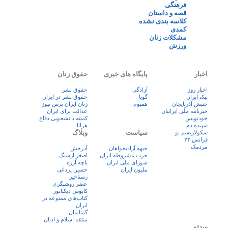
فرهنگی
قصه و داستان
کلاسه بندی نشده
کمدی
مشکلات زنان
ورزش
اخبار
پایگاه های خبری
حقوق زنان
اخبار روز
آزادگی
حقوق بشر
پيک ايران
گویا
حقوق بشر در ایران
جنبش آذربایجان
همبوم
زنان ايران پرس نيوز
خبرنامه ملّی ایرانیان
عدالت برای ایران
خودنویس
کمیته دانشجویی دفاع
سپیده دم
هرانا
سیاست
وبلاگ
سکولاریسم نو
فرانس ۲۴
مردمک
جبهه آزادیخواهان
آذرخش
حزب مشروطه ایران
اصغر ارسنگ
شورای ملی ایران
باچه آزره
ملیون ایران
حسین یزدانی
رستاخیز
عضر روشنگری
کابوس دیکتاتور
کتاب‌های ممنوعه در
ایران
گمنامیان
منتقد اسلام و ادیان
ویدئو