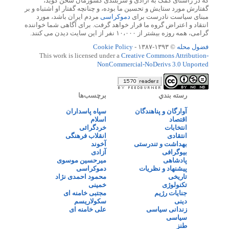
که در راستای کمک به آزادی و سربلندی کشورمان سخن گوید،
گفتارش مورد ستایش و تحسین ما بوده، و چنانچه گفتار او اشتباه و بر
مبنای سیاست نادرست برای
دموکراسی
مردم ایران باشد، مورد
انتقاد و اعتراض گروه ما قرار خواهد گرفت. برای آگاهی شما خواننده
گرامی، همه روزه بیشتر از ۱۰،۰۰۰ نفر از این سایت دیدن می کنند.
فضول محله
© ۱۳۹۳-۱۳۸۷ -
Cookie Policy
This work is licensed under a
Creative Commons Attribution-
NonCommercial-NoDerivs 3.0 Unported
رسته بندي
برچسب‌ها
آوارگان و پناهندگان
سپاه پاسداران
اقتصاد
اسلام
انتخابات
خردگرائی
انتقادی
انقلاب فرهنگی
بهداشت و تندرستی
آخوند
بیوگرافی
آزادی
پادشاهی
میرحسین موسوی
پیشنهاد و نظریات
دموکراسی
تاریخی
محمود احمدی نژاد
تکنولوژی
خمینی
جنایات رژیم
مجتبی خامنه ای
دینی
سکولاریسم
زندانی سیاسی
علی خامنه ای
سیاسی
طنز