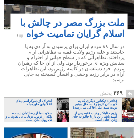
ملت بزرگ مصر در چالش با
اسلام گرایان تمامیت خواه
۱
در سال ۸۸ مردم ایران برای پرسیدن به آزادی به پا
خاستند و علیه رژیم ولایت فقیه به تظاهراتی آرام
پرداختند. تظاهراتی که در سطح جهانی از احترام و
ستایش ویژه ای برخوردار بود. ولی از آن جا که رهبران
مردم، خود دستشان در کاسه رژیم بود، این تظاهرات
آرام در برابر رژیم وحشی و افسار گسیخته به جایی
نرسید.
۳۶۹
پخش
قذافی؛ دیکتاتور دیگری که به
انحراف از دموکراسی بلای
گورستان تاریخ رفت، حال ببینیم
انقلابهای خاورمیانه
نوبت سید علی آقا کی می رسه؟
رژیم جنایتکار ولایت فقیه پس از
سکوت ما از رضایتمان نیست،
اسید پاشی این بار با چاقو به جان
بلکه از ترس، بزدلی، بی تفاوتی، و
زنان افتاده است
تک روی امان است