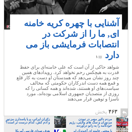
آشنایی با چهره کریه خامنه
ای, ما را از شرکت در
انتصابات فرمایشی باز می
دارد
۱
شواهد حاکی از آن است که علی خامنه‌ای برای حفظ
قدرت به هیچکس رحم نخواهد کرد. رویدادهای همین
چند روز نشان می‌دهد که همدستان او دست به کار قلع
و قمع همه دست اندرکاران حکومتی که مخالف
سیاست‌های او هستند، شده‌اند و همه کسانی را که
روزی از متصدیان جمهوری اسلامی بوده‌اند، مورد
ناسزا و توهین قرار می‌دهند
۴۶۳
پخش
مردم دلاور مصر در نبودن
زائران ایرانی، و یا پاسدارن مزدور
مزدوران و سگ های ولایتی، رژیم
و آدم کش، کدام درست تر است؟
خودکامه را به زانو درآوردند
با مجتبی خامنه ای آخوندک ابر
هدف صدای فارسی آمریکا