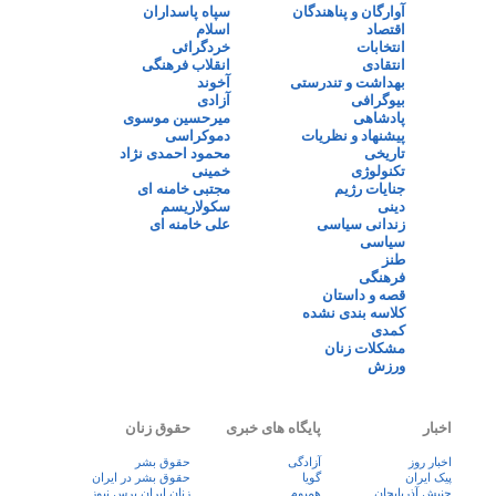
آوارگان و پناهندگان
سپاه پاسداران
اقتصاد
اسلام
انتخابات
خردگرائی
انتقادی
انقلاب فرهنگی
بهداشت و تندرستی
آخوند
بیوگرافی
آزادی
پادشاهی
میرحسین موسوی
پیشنهاد و نظریات
دموکراسی
تاریخی
محمود احمدی نژاد
تکنولوژی
خمینی
جنایات رژیم
مجتبی خامنه ای
دینی
سکولاریسم
زندانی سیاسی
علی خامنه ای
سیاسی
طنز
فرهنگی
قصه و داستان
کلاسه بندی نشده
کمدی
مشکلات زنان
ورزش
اخبار
پایگاه های خبری
حقوق زنان
اخبار روز
آزادگی
حقوق بشر
پيک ايران
گویا
حقوق بشر در ایران
جنبش آذربایجان
همبوم
زنان ايران پرس نيوز