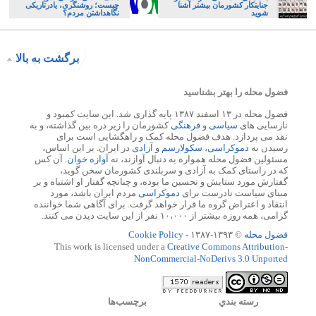
جنایتکار کشورمان بیشتر آشنا
چیست؛ روشنگری، یادرتاریکی
شوید
نگاهداشتن مردم؟
برگشت به بالا
فضول محله را بهتر بشناسید
فضول محله در ۱۳ اسفند ۱۳۸۷ پایه گذاری شد. این سایت کمبود و
نارسایی های
سیاسی
و
فرهنگی
کشورمان را زیر ذره بین گذاشته، و به
نقد می پردازد. هدف فضول محله کمک و راهگشایی است برای
رسیدن به
دموکراسی
،
سکولارسم
و
آزادی
در ایران. بر این اساس،
مسئولین فضول محله همواره به دنبال آوازند، نه
آوازه خوان
. آن کس
که در راستای کمک به آزادی و سربلندی کشورمان سخن گوید،
گفتارش مورد ستایش و تحسین ما بوده، و چنانچه گفتار او اشتباه و بر
مبنای سیاست نادرست برای
دموکراسی
مردم ایران باشد، مورد
انتقاد و اعتراض گروه ما قرار خواهد گرفت. برای آگاهی شما خواننده
گرامی، همه روزه بیشتر از ۱۰،۰۰۰ نفر از این سایت دیدن می کنند.
فضول محله
© ۱۳۹۳-۱۳۸۷ -
Cookie Policy
This work is licensed under a
Creative Commons Attribution-
NonCommercial-NoDerivs 3.0 Unported
رسته بندي
برچسب‌ها