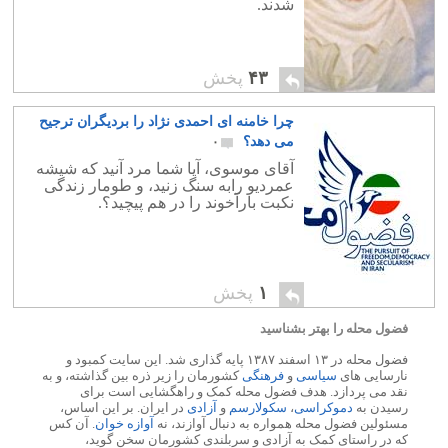
شدند.
۴۳
پخش
چرا خامنه ای احمدی نژاد را بردیگران ترجیح
می دهد؟
۰
آقای موسوی، آیا شما مرد آنید که شیشه
عمردیو رابه سنگ زنید، و طومار زندگی
نکبت بارآخوند را در هم پیچید؟.
۱
پخش
فضول محله را بهتر بشناسید
فضول محله در ۱۳ اسفند ۱۳۸۷ پایه گذاری شد. این سایت کمبود و
نارسایی های
سیاسی
و
فرهنگی
کشورمان را زیر ذره بین گذاشته، و به
نقد می پردازد. هدف فضول محله کمک و راهگشایی است برای
رسیدن به
دموکراسی
،
سکولارسم
و
آزادی
در ایران. بر این اساس،
مسئولین فضول محله همواره به دنبال آوازند، نه
آوازه خوان
. آن کس
که در راستای کمک به آزادی و سربلندی کشورمان سخن گوید،