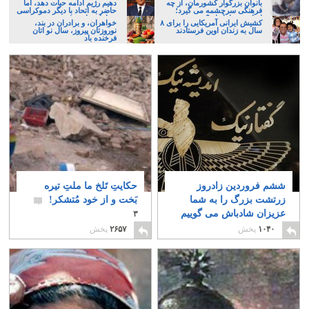
بانوان بزرگوار کشورمان، از چه
دهیم رژیم ادامه حیات دهد، اما
فرهنگی سرچشمه می گیرد؛
حاضر به اتحاد با دیگر دموکراسی
ایرانی، و یا تازیان؟
خواهان نباشیم!
کشیش ایرانی آمریکایی را برای ۸
خواهران، و برادران در بند،
سال به زندان اوین فرستادند
نوروزتان پیروز، سال نو اتان
فرخنده باد
ششم فروردین زادروز
حکایتِ تَلخ ما ملتِ تیره
زرتشت بزرگ را به شما
بَخت و از خود مُتشکر!
عزیزان شادباش می گوییم
۳
۶
۱۰۴۰
پخش
۲۶۵۷
پخش