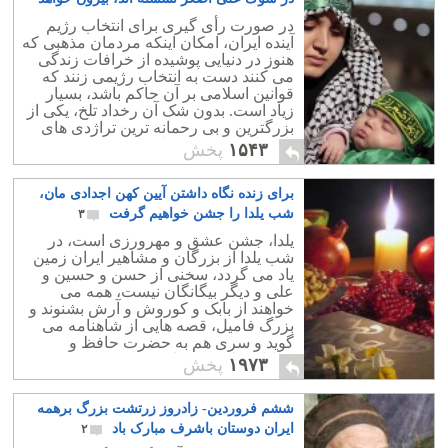
آمد؟
۹
در صورت رأی گیری برای انتخاب رژیم
آینده ایران، امکان اینکه مردمان مذهبی که
هنوز در دنیایی پوشیده از خرافات زندگی
می کنند دست به انتخاب رژیمی زنند که
قوانین اسلامی بر آن حاکم باشد، بسیار
زیاد است. بدون شک آن رخداد تلخ، یکی از
بزرگترین و بی رحمانه ترین تراژدی های
تاریخ ایران زمین خواهد بود.
۱۵۴۳
پخش
برای زنده نگاه داشتن آیین کهن اجدادی مان،
شب یلدا را جشن خواهیم گرفت
۳
یلدا، جشن عشق و مهرورزی است، در
شب یلدا از بزرگان و مشاهیر ایران زمین
یاد می گردد، سخنی از حسن و حسین و
علی و دیگر بیگانگان نیست، همه می
خواهند از بابک و کوروش و آرش بشنوند و
بزرگ فامیل، قصه هایی از شاهنامه می
گوید و سری هم به حضرت حافظ و
غزلیات دلنشین شان می زنند.
۱۹۷۳
پخش
ششم فروردین- زادروز زرتشت بزرگ برهمه
ایران دوستان باشرف مبارک باد
۲