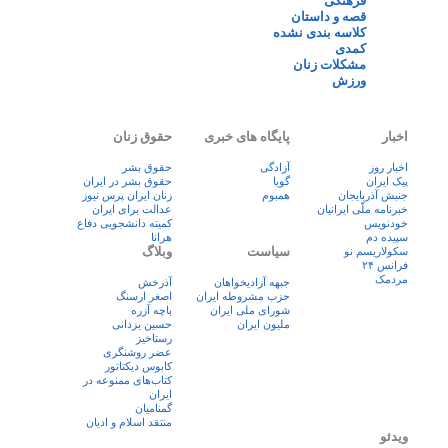
فرهنگی
قصه و داستان
کلاسه بندی نشده
کمدی
مشکلات زنان
ورزش
اخبار
پایگاه های خبری
حقوق زنان
اخبار روز
آزادگی
حقوق بشر
پيک ايران
گویا
حقوق بشر در ایران
جنبش آذربایجان
همبوم
زنان ايران پرس نيوز
خبرنامه ملّی ایرانیان
عدالت برای ایران
خودنویس
کمیته دانشجویی دفاع
سپیده دم
هرانا
سیاست
وبلاگ
سکولاریسم نو
فرانس ۲۴
مردمک
جبهه آزادیخواهان
آذرخش
حزب مشروطه ایران
اصغر ارسنگ
شورای ملی ایران
باچه آزره
ملیون ایران
حسین یزدانی
رستاخیز
عضر روشنگری
کابوس دیکتاتور
کتاب‌های ممنوعه در
ایران
گمنامیان
منتقد اسلام و ادیان
ویدئو