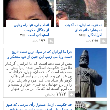
نه غزه، نه لبنان، نه آخوند،
اتحاد ملی، تنها راه رهایی
نه بشار؛ جانم فدای
از چنگال حکومت
آذرآبادگان
استبدادی است
۲
۱۵
۲۰۴۵
پخش
۱۶۳۶
پخش
چرا ما ایرانیان که در سیاه ترین نقطه تاریخ
دست و پا می زنیم، این چنین از خود متشکر و
خود بزرگ بینیم؟
۱۹
بیش از سه دهه است که ما ایرانیان گرفتار
طاعون حکومت اسلامی شده ایم؛ بیش از
سه دهه است که خفقان، جهل، خرافات،
بی عدالتی و جنایت در سراسر این مُلک
گوهر بار بیداد می کند. مردم شریف ایران
را در نزد جهانیان به قدری خوار و پست و
بی آبرو گشته اند که یک ایرانی از اظهار
ایرانی بودنش احساس شرم و خجالت می
۱۹۱۲
پخش
کند.
چه حکومتی از دل صندوق رأی مردمی که هنوز
در سوگ علی اصغر نشسته اند، بیرون خواهد