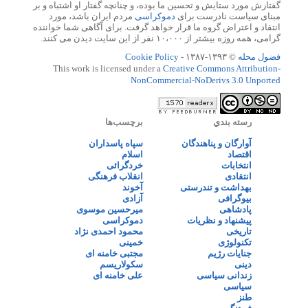
گفتارش مورد ستایش و تحسین ما بوده، و چنانچه گفتار او اشتباه و بر
مبنای سیاست نادرست برای
دموکراسی
مردم ایران باشد، مورد
انتقاد و اعتراض گروه ما قرار خواهد گرفت. برای آگاهی شما خواننده
گرامی، همه روزه بیشتر از ۱۰،۰۰۰ نفر از این سایت دیدن می کنند.
فضول محله
© ۱۳۹۳-۱۳۸۷ -
Cookie Policy
This work is licensed under a
Creative Commons Attribution-
NonCommercial-NoDerivs 3.0 Unported
رسته بندي
برچسب‌ها
آوارگان و پناهندگان
سپاه پاسداران
اقتصاد
اسلام
انتخابات
خردگرائی
انتقادی
انقلاب فرهنگی
بهداشت و تندرستی
آخوند
بیوگرافی
آزادی
پادشاهی
میرحسین موسوی
پیشنهاد و نظریات
دموکراسی
تاریخی
محمود احمدی نژاد
تکنولوژی
خمینی
جنایات رژیم
مجتبی خامنه ای
دینی
سکولاریسم
زندانی سیاسی
علی خامنه ای
سیاسی
طنز