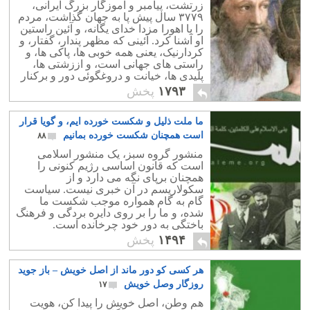
زرتشت، پیامبر و آموزگار بزرگ ایرانی،
۳۷۷۹ سال پیش پا به جهان گذاشت، مردم
را با اهورا مزدا خدای یگانه، و آئین راستین
او آشنا کرد. آئینی که مظهر پندار، گفتار، و
کردارنیک، یعنی همه خوبی ها، پاکی ها، و
راستی های جهانی است، و اززشتی ها،
پلیدی ها، خیانت و دروغگوئی دور و برکنار
است.
۱۷۹۳
پخش
ما ملت ذلیل و شکست خورده ایم، و گویا قرار
است همچنان شکست خورده بمانیم
۸۸
منشور گروه سبز، یک منشور اسلامی
است که قانون اساسی رژیم کنونی را
همچنان برپای نگه می دارد و از
سکولاریسم در آن خبری نیست. سیاست
گام به گام همواره موجب شکست ما
شده، و ما را بر روی دایره بردگی و فرهنگ
باختگی به دور خود چرخانده است.
۱۴۹۴
پخش
هر کسی کو دور ماند از اصل خویش – باز جوید
روزگار وصل خویش
۱۷
هم وطن، اصل خویش را پیدا کن، هویت