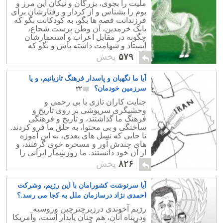
ملیت را بجوی، بزرگان و نیکان این مرز و
بوم را بشناس و از کردار و رفتارشان برای
فرزندانت قصه ها بگو، به کودکانت بگو که
بابک خرمدین، آن وطن پرست شجاع،
چگونه در مقابل اعراب و استعمارشان
ایستاد و شهامت داشته باش و بگو که
اعراب خونخوار با بابک ما چه کردند.
۵۷۹
پخش
آیا ما نگهبان و پاسدار فرهنگ تازیانیم، و یا
سرزمین خودمان؟
۲۲
جنایت کاران تازی با بی رحمی و
وحشیگری سرپوشی بر روی تاریخ و
فرهنگ ما گذاشتند، و تاریخ و فرهنگی
ساختگی و بی محتوا، به حلق ما فرو کردند.
تا جایی که نسل های بعدی، به این آموزه
های چندش آور و مسخره خوی گرفتند، و
از آن خود دانستند. ما روزشمار ایرانی را
فراموش نموده، و به جای آن سالنامه
۸۲۶
پخش
عربی انتخاب کردیم.
آیا سرنوشت کشورامان با این رژیم، وشرکت
احمدی نژاد درسازمان ملل به کجا می رسد.؟
۱
رژیم آخوندی درزیرچترچین وروسیه
ودرپناه آنان، هم چنان پایدار است، وآمریکا