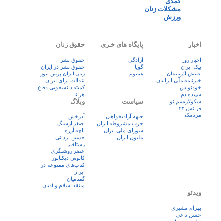
کمدی
مشکلات زنان
ورزش
اخبار
پایگاه های خبری
حقوق زنان
اخبار روز
آزادگی
حقوق بشر
پيک ايران
گویا
حقوق بشر در ایران
جنبش آذربایجان
همبوم
زنان ايران پرس نيوز
خبرنامه ملّی ایرانیان
عدالت برای ایران
خودنویس
کمیته دانشجویی دفاع
سپیده دم
هرانا
سیاست
وبلاگ
سکولاریسم نو
فرانس ۲۴
مردمک
جبهه آزادیخواهان
آذرخش
حزب مشروطه ایران
اصغر ارسنگ
شورای ملی ایران
باچه آزره
ملیون ایران
حسین یزدانی
رستاخیز
عضر روشنگری
کابوس دیکتاتور
کتاب‌های ممنوعه در
ایران
گمنامیان
منتقد اسلام و ادیان
ویدئو
بهرام مشیری
حسن داعی