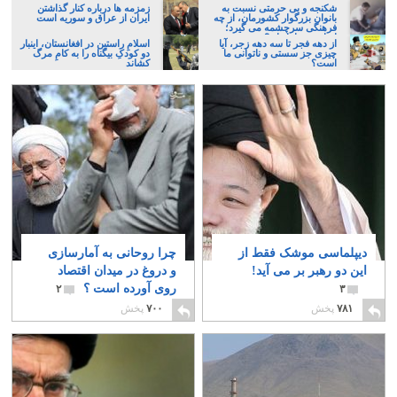
شکنجه و بی حرمتی نسبت به
زمزمه ها درباره کنار گذاشتن
بانوان بزرگوار کشورمان، از چه
ایران از عراق و سوریه است
فرهنگی سرچشمه می گیرد؛
ایرانی، و یا تازیان؟
از دهه فجر تا سه دهه زجر، آیا
اسلامِ راستین در افغانستان، اینبار
چیزی جز سستی و ناتوانی ما
دو کودکِ بیگناه را به کامِ مرگ
است؟
کشاند
دیپلماسی موشک فقط از
چرا روحانی به آمارسازی
این دو رهبر بر می آید!
و دروغ در میدان اقتصاد
روی آورده است ؟
۲
۳
۷۸۱
پخش
۷۰۰
پخش