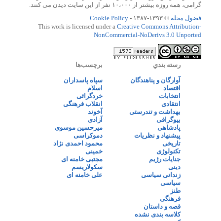
گرامی، همه روزه بیشتر از ۱۰،۰۰۰ نفر از این سایت دیدن می کنند.
فضول محله
© ۱۳۹۳-۱۳۸۷ -
Cookie Policy
This work is licensed under a
Creative Commons Attribution-
NonCommercial-NoDerivs 3.0 Unported
رسته بندي
برچسب‌ها
آوارگان و پناهندگان
سپاه پاسداران
اقتصاد
اسلام
انتخابات
خردگرائی
انتقادی
انقلاب فرهنگی
بهداشت و تندرستی
آخوند
بیوگرافی
آزادی
پادشاهی
میرحسین موسوی
پیشنهاد و نظریات
دموکراسی
تاریخی
محمود احمدی نژاد
تکنولوژی
خمینی
جنایات رژیم
مجتبی خامنه ای
دینی
سکولاریسم
زندانی سیاسی
علی خامنه ای
سیاسی
طنز
فرهنگی
قصه و داستان
کلاسه بندی نشده