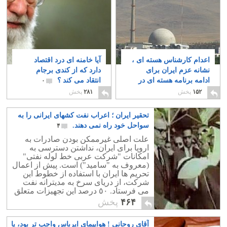
اعدام کارشناس هسته ای ،
آیا خامنه ای درد اقتصاد
نشانه عزم ایران برای
دارد که از کندی برجام
ادامه برنامه هسته ای در
انتقاد می کند ؟
۰
خفاست
۲
۱۵۲
پخش
۲۸۱
پخش
تحقیر ایران ؛ اعراب نفت کشهای ایرانی را به
سواحل خود راه نمی دهند.
۴
علت اصلی غیرممکن بودن صادرات به
اروپا برای ایران، نداشتن دسترسی به
امکانات "شرکت عربی خط لوله نفتی"
(معروف به "سامید") است. پیش از اعمال
تحریم ها ایران با استفاده از خطوط این
شرکت، از دریای سرخ به مدیترانه نفت
می فرستاد. ٥٠ درصد این تجهیزات متعلق
به مصر است و کویت و امارات متحده
۴۶۴
پخش
عربی، متحدان عرب عربستان سعودی در
خلیج فارس، هر دو با هم ٤٥ درصد آن را در
آقای روحانی ! هواپیمای ایرباس واجب تر بود، یا
اختیار دارند. بدین ترتیب در آینده نزدیک