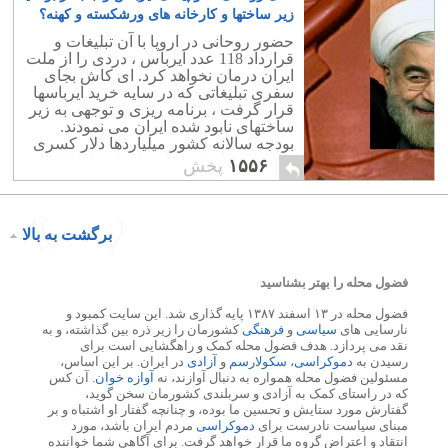
توان صادرات ایران افزایش نخواهد داشت.
زیر ساختها و کارخانه های ورشکسته و کهنه؟
۶
حضور روحانی در اروپا با آن تبلیغات و
قرارداد 118 عدد ایرباس ، دردی را از ملت
ایران درمان نخواهد کرد. ای کاش بجای
سفری تبلیغاتی که در سایه خرید ایرباسها
قرار گرفت ، برنامه ریزی و توجهی به زیر
ساختهای نابود شده ایران می نمودند.
بودجه سالانه کشور میلیاردها دلار کسری
دارد! یعنی ایجاد شغل برای اروپاییها. این
۱۵۵۶
پخش
کار شاید پس از قرارداد برای بهسازی
صدها کارخانه کهنه و ورشکسته باید انجام
می شد. صنعت ایران امروز کجاست؟
وضعیت نساجی و پوشاک ، کفش سازی ،
برگشت به بالا
کارخانه های بسته بندی و صادرات مواد
غذایی در ایران نگران کننده و نابود شده
است
فضول محله را بهتر بشناسید
فضول محله در ۱۳ اسفند ۱۳۸۷ پایه گذاری شد. این سایت کمبود و
نارسایی های
سیاسی
و
فرهنگی
کشورمان را زیر ذره بین گذاشته، و به
نقد می پردازد. هدف فضول محله کمک و راهگشایی است برای
رسیدن به
دموکراسی
،
سکولارسم
و
آزادی
در ایران. بر این اساس،
مسئولین فضول محله همواره به دنبال آوازند، نه
آوازه خوان
. آن کس
که در راستای کمک به آزادی و سربلندی کشورمان سخن گوید،
گفتارش مورد ستایش و تحسین ما بوده، و چنانچه گفتار او اشتباه و بر
مبنای سیاست نادرست برای
دموکراسی
مردم ایران باشد، مورد
انتقاد و اعتراض گروه ما قرار خواهد گرفت. برای آگاهی شما خواننده