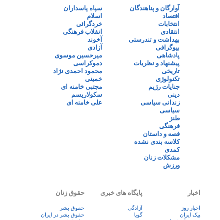
آوارگان و پناهندگان
سپاه پاسداران
اقتصاد
اسلام
انتخابات
خردگرائی
انتقادی
انقلاب فرهنگی
بهداشت و تندرستی
آخوند
بیوگرافی
آزادی
پادشاهی
میرحسین موسوی
پیشنهاد و نظریات
دموکراسی
تاریخی
محمود احمدی نژاد
تکنولوژی
خمینی
جنایات رژیم
مجتبی خامنه ای
دینی
سکولاریسم
زندانی سیاسی
علی خامنه ای
سیاسی
طنز
فرهنگی
قصه و داستان
کلاسه بندی نشده
کمدی
مشکلات زنان
ورزش
اخبار
پایگاه های خبری
حقوق زنان
اخبار روز
آزادگی
حقوق بشر
پيک ايران
گویا
حقوق بشر در ایران