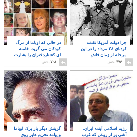
چرا دولت آمریکا نقشه
در حالی که اوباما از مرگ
کودتای ۲۸ مرداد را در این
کودکان می گرید، خامنه
مرحله از زمان فاش
ای کشتاردختران را بشارت
ساخت؟
اللهی می داند
۶
۴
۴۷۶
پخش
۷۰۸
پخش
رژیم اسلامی آینده ایران،
گزینش دیگر بار برک اوباما
آشی پر از روغن که غرب
و پیامد تحریم هابر روی