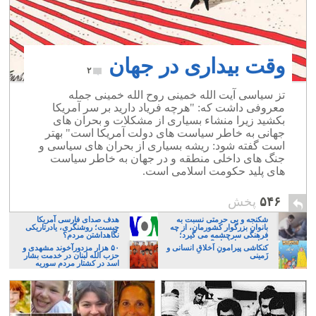
وقت بیداری در جهان
۲
تز سیاسی آیت الله خمینی روح الله خمینی جمله
معروفی داشت که: "هرچه فریاد دارید بر سر آمریکا
بکشید زیرا منشاء بسیاری از مشکلات و بحران های
جهانی به خاطر سیاست های دولت آمریکا است" بهتر
است گفته شود: ریشه بسیاری از بحران های سیاسی و
جنگ های داخلی منطقه و در جهان به خاطر سیاست
های پلید حکومت اسلامی است.
۵۴۶
پخش
شکنجه و بی حرمتی نسبت به
هدف صدای فارسی آمریکا
بانوان بزرگوار کشورمان، از چه
چیست؛ روشنگری، یادرتاریکی
فرهنگی سرچشمه می گیرد؛
نگاهداشتن مردم؟
ایرانی، و یا تازیان؟
کنکاشی پیرامونِ اَخلاقِ انسانی و
۵۰ هزار مزدورآخوند مشهدی و
زَمینی
حزب الله لبنان در خدمت بشار
اسد در کشتار مردم سوریه