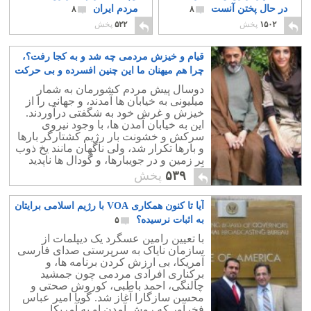
در حال پختن آنست
مردم ایران
۸
۸
۱۵۰۲
پخش
۵۲۲
پخش
قیام و خیزش مردمی چه شد و به کجا رفت؟،
چرا هم میهنان ما این چنین افسرده و بی حرکت
شده اند؟
۱۱
دوسال پیش مردم کشورمان به شمار
میلیونی به خیابان ها آمدند، و جهانی را از
خیزش و غرش خود به شگفتی درآوردند.
این به خیابان آمدن ها، با وجود نیروی
سرکش و خشونت بار رژیم کشتارگر بارها
و بارها تکرار شد، ولی ناگهان مانند یخ ذوب
بر زمین و در جویبارها، و گودال ها ناپدید
گردید. این جنبش کجا رفت؟.
۵۳۹
پخش
آیا تا کنون همکاری VOA با رژیم اسلامی برایتان
به اثبات نرسیده؟
۵
با تعیین رامین عسگرد یک دیپلمات از
سازمان نایاک به سرپرستی صدای فارسی
آمریکا، بی ارزش کردن برنامه ها، و
برکناری افرادی مردمی چون جمشید
چالنگی، احمد باطبی، کوروش صحتی و
محسن سازگارا آغاز شد. گویا امیر عباس
فخرآور که روش آمدن او به آمریکا