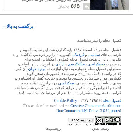
همچنان پرسش انگیز است، در این تصمیم
۵۶۵
پخش
گیری دخالت داشته است.
برگشت به بالا
فضول محله را بهتر بشناسید
فضول محله در ۱۳ اسفند ۱۳۸۷ پایه گذاری شد. این سایت کمبود و
نارسایی های
سیاسی
و
فرهنگی
کشورمان را زیر ذره بین گذاشته، و به
نقد می پردازد. هدف فضول محله کمک و راهگشایی است برای
رسیدن به
دموکراسی
،
سکولارسم
و
آزادی
در ایران. بر این اساس،
مسئولین فضول محله همواره به دنبال آوازند، نه
آوازه خوان
. آن کس
که در راستای کمک به آزادی و سربلندی کشورمان سخن گوید،
گفتارش مورد ستایش و تحسین ما بوده، و چنانچه گفتار او اشتباه و بر
مبنای سیاست نادرست برای
دموکراسی
مردم ایران باشد، مورد
انتقاد و اعتراض گروه ما قرار خواهد گرفت. برای آگاهی شما خواننده
گرامی، همه روزه بیشتر از ۱۰،۰۰۰ نفر از این سایت دیدن می کنند.
فضول محله
© ۱۳۹۳-۱۳۸۷ -
Cookie Policy
This work is licensed under a
Creative Commons Attribution-
NonCommercial-NoDerivs 3.0 Unported
رسته بندي
برچسب‌ها