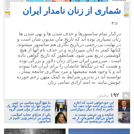
شماری از زنان نامدار ایران
۳
درکنار تمام سانسورها و حذف شدن ها و نهی شدن ها
زنان بسیاری بوده اند که تاریخ مان مدیون شان است و
در نهایت بی رحمی درتاریخ نگاری هم سانسور میشوند،
کتابها کمتر به آنان میپردازند و در حذف نام آنها از هیچ
کوششی دریغ نمی شود. همانطور که تاریخ گواهی داده
است ، سرزمین ایران سرای زنان دلاور و بزرگی بوده
و هست که در تنگناها جانشان را برای ایران فدا نموده
اند و با وجود همه تبعیضها و مرد سالاری جامعه بیمار ،
توانسته اند در بدترین شرایط به کمک میهن زخم خورده
خویش بیایند. به امید آزادی تمامی زنان
۱۹۲
پخش
این خودخواهی است که اجازه
ما هیچ گروه سیاسی بی عیبی
دهیم رژیم ادامه حیات دهد، اما
نداریم؛ تنها راه نجات ما، ایجاد یک
حاضر به اتحاد با دیگر دموکراسی
شورای ملی از میان همین گروه
خواهان نباشیم!
های پر عیب و ایراد است
شکنجه و بی حرمتی نسبت به
یکی از مَزایایِ حجابِ اسلامی:
بانوان بزرگوار کشورمان، از چه
سکسِ بی دَردسَرِ وَزیر عُلوم دَر
فرهنگی سرچشمه می گیرد؛
آسانسور!
ایرانی، و یا تازیان؟