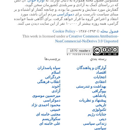
مسئولین فضول محله همواره به دنبال آوازند، نه
آوازه خوان
. آن کس
که در راستای کمک به آزادی و سربلندی کشورمان سخن گوید،
گفتارش مورد ستایش و تحسین ما بوده، و چنانچه گفتار او اشتباه و بر
مبنای سیاست نادرست برای
دموکراسی
مردم ایران باشد، مورد
انتقاد و اعتراض گروه ما قرار خواهد گرفت. برای آگاهی شما خواننده
گرامی، همه روزه بیشتر از ۱۰،۰۰۰ نفر از این سایت دیدن می کنند.
فضول محله
© ۱۳۹۳-۱۳۸۷ -
Cookie Policy
This work is licensed under a
Creative Commons Attribution-
NonCommercial-NoDerivs 3.0 Unported
رسته بندي
برچسب‌ها
آوارگان و پناهندگان
سپاه پاسداران
اقتصاد
اسلام
انتخابات
خردگرائی
انتقادی
انقلاب فرهنگی
بهداشت و تندرستی
آخوند
بیوگرافی
آزادی
پادشاهی
میرحسین موسوی
پیشنهاد و نظریات
دموکراسی
تاریخی
محمود احمدی نژاد
تکنولوژی
خمینی
جنایات رژیم
مجتبی خامنه ای
دینی
سکولاریسم
زندانی سیاسی
علی خامنه ای
سیاسی