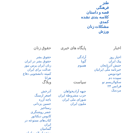
طنز
فرهنگی
قصه و داستان
کلاسه بندی نشده
کمدی
مشکلات زنان
ورزش
اخبار
پایگاه های خبری
حقوق زنان
اخبار روز
آزادگی
حقوق بشر
پيک ايران
گویا
حقوق بشر در ایران
جنبش آذربایجان
همبوم
زنان ايران پرس نيوز
خبرنامه ملّی ایرانیان
عدالت برای ایران
خودنویس
کمیته دانشجویی دفاع
سپیده دم
هرانا
سیاست
وبلاگ
سکولاریسم نو
فرانس ۲۴
مردمک
جبهه آزادیخواهان
آذرخش
حزب مشروطه ایران
اصغر ارسنگ
شورای ملی ایران
باچه آزره
ملیون ایران
حسین یزدانی
رستاخیز
عضر روشنگری
کابوس دیکتاتور
کتاب‌های ممنوعه در
ایران
گمنامیان
منتقد اسلام و ادیان