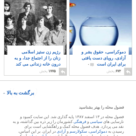
دموکراسی، حقوق بشر و
رژیم زن ستیز اسلامی
آزادی، رویای دست یافتی
زنان را از اجتماع جدا، و به
برای ایران است
درون خانه زندانی می کند
۰
۳
۶۷۲
پخش
۱۷۷۵
پخش
برگشت به بالا
فضول محله را بهتر بشناسید
فضول محله در ۱۳ اسفند ۱۳۸۷ پایه گذاری شد. این سایت کمبود و
نارسایی های
سیاسی
و
فرهنگی
کشورمان را زیر ذره بین گذاشته، و به
نقد می پردازد. هدف فضول محله کمک و راهگشایی است برای
رسیدن به
دموکراسی
،
سکولارسم
و
آزادی
در ایران. بر این اساس،