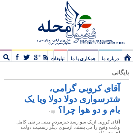
تلاش برای آزادی، دموکراسی و
THE PURSUIT OF FREEDOM,
سکولاریسم در ایران
DEMOCRACY & SECULARISM IN IRAN
درباره ما
همکاری با ما
تبلیغات
نخستین
مشترک
جستج
بایگانی
برگ
آقای کروبی گرامی،
شترسواری دولا دولا ویا یک
بام و دو هوا چرا؟
۰
آقای کروبی ازیک سو رستاخیزمردم مبنی بر نفی کامل
ولایت وقیح را می پسندد ازسوی دیگر رسمیت دولت
احمدی نژاد.