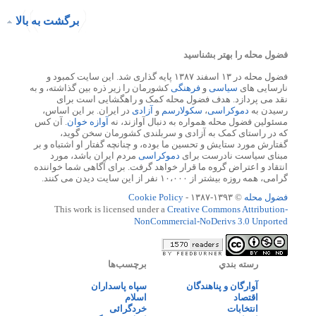
برگشت به بالا
فضول محله را بهتر بشناسید
فضول محله در ۱۳ اسفند ۱۳۸۷ پایه گذاری شد. این سایت کمبود و
نارسایی های
سیاسی
و
فرهنگی
کشورمان را زیر ذره بین گذاشته، و به
نقد می پردازد. هدف فضول محله کمک و راهگشایی است برای
رسیدن به
دموکراسی
،
سکولارسم
و
آزادی
در ایران. بر این اساس،
مسئولین فضول محله همواره به دنبال آوازند، نه
آوازه خوان
. آن کس
که در راستای کمک به آزادی و سربلندی کشورمان سخن گوید،
گفتارش مورد ستایش و تحسین ما بوده، و چنانچه گفتار او اشتباه و بر
مبنای سیاست نادرست برای
دموکراسی
مردم ایران باشد، مورد
انتقاد و اعتراض گروه ما قرار خواهد گرفت. برای آگاهی شما خواننده
گرامی، همه روزه بیشتر از ۱۰،۰۰۰ نفر از این سایت دیدن می کنند.
فضول محله
© ۱۳۹۳-۱۳۸۷ -
Cookie Policy
This work is licensed under a
Creative Commons Attribution-
NonCommercial-NoDerivs 3.0 Unported
رسته بندي
برچسب‌ها
آوارگان و پناهندگان
سپاه پاسداران
اقتصاد
اسلام
انتخابات
خردگرائی