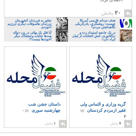
۲۰
پخش
هدف صدای فارسی آمریکا
تجاوز به فرزندان کشورمان
چیست؛ روشنگری، یادرتاریکی
درزندان هاسوقات دیگری ا‍زرژیم
نگاهداشتن مردم؟
آخوندی
در یک جامعه استبداد زده و
آیا قتل یک بهائی در یزد دنباله
دیکتاتوری، اَصلِ انتخابات از بُنیان
صدها جنایات وحشتناک دیگر
ایراد دارد!
آخوندها نیست؟!
گریه وزاری و التماس ولی
داستان جشن شب
فقیر ازمردم کردستان
چهارشنبه سوری
۰
۳
۷
پخش
۱
پخش