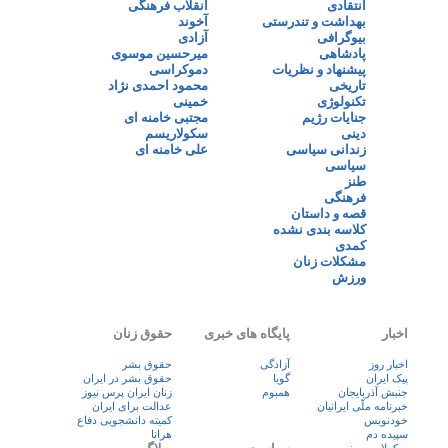
انتقادی
انقلاب فرهنگی
بهداشت و تندرستی
آخوند
بیوگرافی
آزادی
پادشاهی
میرحسین موسوی
پیشنهاد و نظریات
دموکراسی
تاریخی
محمود احمدی نژاد
تکنولوژی
خمینی
جنایات رژیم
مجتبی خامنه ای
دینی
سکولاریسم
زندانی سیاسی
علی خامنه ای
سیاسی
طنز
فرهنگی
قصه و داستان
کلاسه بندی نشده
کمدی
مشکلات زنان
ورزش
اخبار
پایگاه های خبری
حقوق زنان
اخبار روز
آزادگی
حقوق بشر
پيک ايران
گویا
حقوق بشر در ایران
جنبش آذربایجان
همبوم
زنان ايران پرس نيوز
خبرنامه ملّی ایرانیان
عدالت برای ایران
خودنویس
کمیته دانشجویی دفاع
سپیده دم
هرانا