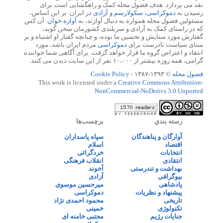
نقد می پردازد. هدف فضول محله کمک و راهگشایی است برای
رسیدن به
دموکراسی
،
سکولارسم
و
آزادی
در ایران. بر این اساس،
مسئولین فضول محله همواره به دنبال آوازند، نه
آوازه خوان
. آن کس
که در راستای کمک به آزادی و سربلندی کشورمان سخن گوید،
گفتارش مورد ستایش و تحسین ما بوده، و چنانچه گفتار او اشتباه و بر
مبنای سیاست نادرست برای
دموکراسی
مردم ایران باشد، مورد
انتقاد و اعتراض گروه ما قرار خواهد گرفت. برای آگاهی شما خواننده
گرامی، همه روزه بیشتر از ۱۰،۰۰۰ نفر از این سایت دیدن می کنند.
فضول محله
© ۱۳۹۳-۱۳۸۷ -
Cookie Policy
This work is licensed under a
Creative Commons Attribution-
NonCommercial-NoDerivs 3.0 Unported
رسته بندي
برچسب‌ها
آوارگان و پناهندگان
سپاه پاسداران
اقتصاد
اسلام
انتخابات
خردگرائی
انتقادی
انقلاب فرهنگی
بهداشت و تندرستی
آخوند
بیوگرافی
آزادی
پادشاهی
میرحسین موسوی
پیشنهاد و نظریات
دموکراسی
تاریخی
محمود احمدی نژاد
تکنولوژی
خمینی
جنایات رژیم
مجتبی خامنه ای