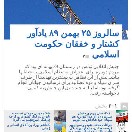
سالروز ۲۵ بهمن ۸۹ یادآور
کشتار و خفقان حکومت
اسلامی
۳
جنبش انقلابی تونس در زمستان 89 بهانه ای بود که
مردم دوباره برای اعتراض به نظام اسلامی به خیابانها
بیایند. پیش از این تظاهرات بیشترین تهدیدها از طرف
سران سپاه و قوه قضائیه برای ترسانیدن جوانان انجام
گرفته بود. اما بنا به چند دلیل این جنبش به کمایی
ناخواسته رفت.
۳۰۱
پخش
۲۰۱۰، سال پیروزی جنبش
شکنجه و بی حرمتی نسبت به
سبزمردم را از هم اکنون به هم
بانوان بزرگوار کشورمان، از چه
میهنان خود شادباش می گوییم
فرهنگی سرچشمه می گیرد؛
ایرانی، و یا تازیان؟
خرافات مذهب شیعه و سودجویی
کنکاشی پیرامونِ اَخلاقِ انسانی و
فرصت طلبان، مانع آزادی و بلای
زَمینی
جان و مال مردم ایران- بخش دوم