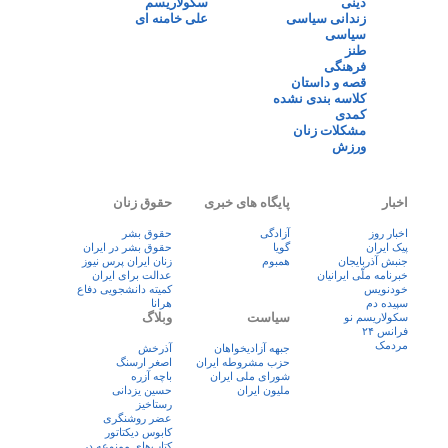
دینی
سکولاریسم
زندانی سیاسی
علی خامنه ای
سیاسی
طنز
فرهنگی
قصه و داستان
کلاسه بندی نشده
کمدی
مشکلات زنان
ورزش
اخبار
پایگاه های خبری
حقوق زنان
اخبار روز
آزادگی
حقوق بشر
پيک ايران
گویا
حقوق بشر در ایران
جنبش آذربایجان
همبوم
زنان ايران پرس نيوز
خبرنامه ملّی ایرانیان
عدالت برای ایران
خودنویس
کمیته دانشجویی دفاع
سپیده دم
هرانا
سیاست
وبلاگ
سکولاریسم نو
فرانس ۲۴
مردمک
جبهه آزادیخواهان
آذرخش
حزب مشروطه ایران
اصغر ارسنگ
شورای ملی ایران
باچه آزره
ملیون ایران
حسین یزدانی
رستاخیز
عضر روشنگری
کابوس دیکتاتور
کتاب‌های ممنوعه در