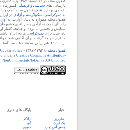
فضول محله در ۱۳ اسفند
نارسایی های
سیاسی
و
فرهنگی
کشورمان را 
نقد می پردازد. هدف فضول محله کمک و ر
به
دموکراسی
،
سکولارسم
و
آزادی
در ایران
فضول محله همواره به دنبال آوازند، نه
آواز
راستای کمک به آزادی و سربلندی کشورمان
ستایش و تحسین ما بوده، و چنانچه گفتار او
نادرست برای
دموکراسی
مردم ایران باشد، 
ما قرار خواهد گرفت. برای آگاهی شما خوان
از ۱۰،۰۰۰ نفر از این سایت دیدن می کنند.
فضول محله
© ۱۳۹۳-۱۳۸۷ -
Cookie Policy
ed under a
Creative Commons Attribution-
NonCommercial-NoDerivs 3.0 Unported
اخبار
پایگاه های خبری
اخبار روز
آزادگی
پيک ايران
گویا
جنبش آذربایجان
همبوم