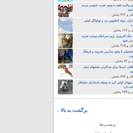
م ولایت فقیه با وجود نفرت عمومی مردم
 شود
اران، سپاه اختاپوس دزد و چپاولگر اصلی
ت
جنگ افروزی رژیم سرانجام موجب تجزیه
می شود
تحصیلی با وجود مدارس مخروبه و فرهنگ
نی
لائی کردها برای جداکردن بخشهای محل
د
یهنان کولبر کرد به وسیله پاسداران جنایتکار
مه دارد
برگشت به بالا
برچسب‌ها