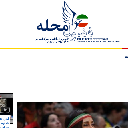
تلاش برای آزادی، دموکراسی و
THE PURSUIT OF FREEDOM,
سکولاریسم در ایران
DEMOCRACY & SECULARISM IN IRAN
ت
آقای خام
که توبه
سزای ج