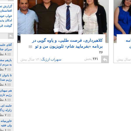
گزارش تصو
افغانستان 
خواب خوش و
امکان پذی
گوشت قرم
مه
کلاهبرداری، فرصت طلبی، و یاوه گویی در
آقای خامن
برنامه «بفرمایید شام» تلویزیون من و تو
سزای جنای
۲۶
۸ نظر و ۱۸۰ پخش
۲۶۱
پخش
سهراب ارژنگ
|
۱۴ سال پیش
بازهم سقو
به مردم ای
۴ نظر و ۹۷ پخش
تا بانوان
رژیم ضدای
۸ نظر و ۸۹ پخش
هم میهنان
رژیم تازی 
۸ نظر و ۲۱۹ پخش
زلزله زدگا
۷ نظر و ۲۱۰ پخش
خاورمیانه
ولی فقیه د
۶ نظر و ۱۵۷ پخش