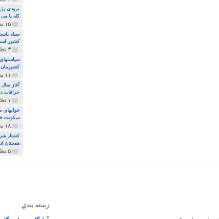
بزودی رژی
کله پا می
۱۵ نظر و ۳۲۷ پخش
سپاه پاسد
کشور اس
۳ نظر و ۱۶۲ پخش
سیاستهای 
کشورمان 
۱۱ نظر و ۳۱۵ پخش
آغاز سال 
خرافات دی
۱ نظر و ۷۴ پخش
خوابهای ط
سکونت خو
۱۸ نظر و ۸۹۷ پخش
کشتار هم م
همچنان ادا
۵ نظر و ۲۵۹ پخش
رسته بندي