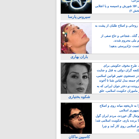
یرانی!
رویداد سال ۵۷؛ شورش و دَسیسه و یا انقلابی
خش ۲)
سیروس پارسا
روحانی و اصلاح طلبان از پشت به
ی گناه ، شجاعی و حاج صفی از
یم ملی محروم شدند.
ست نژادپرستی بدهید!
باران بهاری
طرح مخوف حکومتی برای
جه گران دولتی به قتل و جنایت
در جستجوی تغییر قوانین اسلامی،
ام جمعه مدل لباس شنا تا آخوند
مجنسگرا!
رونده دو دختر جوان ایرانی که به
 ماموران حکومت اسلامی، حلق
شکوه بختیاری
 به تاریخچه میانه روی و اصلاح
مهوری اسلامی
وتبال گًل خوردند، مردم ایران گول
ا برنده بازی، حکومت اسلامی شد!
م اسلامی روی کار آمد و چرا
؟!
کاسپین ماکان