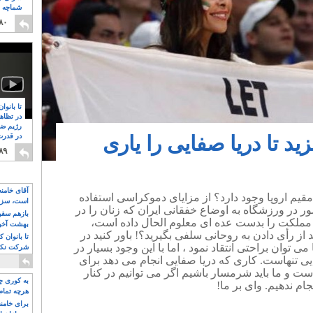
شماچه م
۸
۸۰
تا بانوا
در تظاه
رژیم ضد
زید تا دریا صفایی را یاری
در قدرت
۸
۸۹
آقای خامن
 مقیم اروپا وجود دارد؟ از مزایای دموکراسی استفاده
است، سزا
ر در ورزشگاه به اوضاع خفقانی ایران که زنان را در
تواند باشد؟
بازهم سقوط
مملکت را بدست عده ای معلوم الحال داده است،
بهشت آخون
از رأی دادن به روحانی سلفی بگیرید؟! باور کنید در
تا بانوان 
ی توان براحتی انتقاد نمود ، اما با این وجود بسیار در
شرکت نکنن
قدرت باقی
ی تنهاست. کاری که دریا صفایی انجام می دهد برای
 و ما باید شرمسار باشیم اگر می توانیم در کنار
به کوری چش
جام ندهیم. وای بر ما!
هرچه تمام
برای خامنه