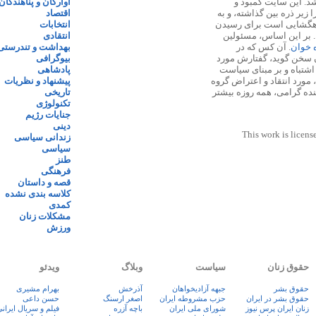
 ۱۳۸۷ پایه گذاری شد. این سایت کمبود و
آوارگان و پناهندگان
زیر ذره بین گذاشته، و به
اقتصاد
اهگشایی است برای رسیدن
انتخابات
. بر این اساس، مسئولین
انتقادی
ه خوان
. آن کس که در
بهداشت و تندرستی
 سخن گوید، گفتارش مورد
بیوگرافی
 اشتباه و بر مبنای سیاست
پادشاهی
مورد انتقاد و اعتراض گروه
پیشنهاد و نظریات
نده گرامی، همه روزه بیشتر
تاریخی
تکنولوژی
جنایات رژیم
دینی
This work is licens
زندانی سیاسی
سیاسی
طنز
فرهنگی
قصه و داستان
کلاسه بندی نشده
کمدی
مشکلات زنان
ورزش
حقوق زنان
سیاست
وبلاگ
ویدئو
حقوق بشر
جبهه آزادیخواهان
آذرخش
بهرام مشیری
حقوق بشر در ایران
حزب مشروطه ایران
اصغر ارسنگ
حسن داعی
زنان ايران پرس نيوز
شورای ملی ایران
باچه آزره
فيلم و سريال ايران