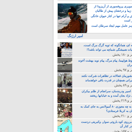
یری پروفسوری از آریزونا از
زیبا و درخشان پیش از طالبان
 آرام تنها در کنار حیوان خانگی
ر است
ز عامل مهم ایجاد سرطان است
امیر ارژنگ
ه ای، همانگونه که توبه گرگ مرگ است،
ات همیشگی شماچه می تواند باشد؟!
ط هواپیما، پیام مرگ، پیام نوید بهشت آخوند
ران
 کشورمان فعالانه در تظاهرات شرکت نکنند
رانی همچنان در قدرت باقی خواهدماند
 اسیر ودربندمان، سرانجام از ظلم بیکران
نژاد بجان آمده و به خبابانها ریختند
خامنه ای، به چه مجوزی ۸۰ آمبولانس به جای کمک به
ن به کربلا فرستادی؟
 برروی کوه باروتی سوار، وکبریتی دردست
ر کنار آن