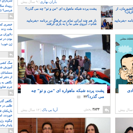
سربازانِ ا
باران بهاری
|
۹ سال پیش
کشورمان، از
پشت پرده شبکه ماهواره ای “من و تو” چه می گذرد؟‎
مَردمی؟ (بَ
زیان؟
امه «بفرمایید
باز هم چند ایرانی نمای بی فرهنگ در برنامه «بفرمایید
شام»، آبروی ملی ما را به بازی گرفتند
خنجری که 
ملت زدند
دلاوران ب
بودن در ت
ژن خوب! ت
سگ کشی، 
آموزش شکن
بیشتر
مسلمانان 
از دختر ام
مسلمان ه
نگاهی به پ
جرم تجاوز
ادی
پشت پرده شبکه ماهواره ای “من و تو” چه
آویز شدند!
می گذرد؟‎
۴۴
نگاهی گذرا
طلبی در ج
۳۸۴۴
پخش
آریا بی باک
|
۱۲ سال پیش
بازیکنان ف
خوردند، ام
چگونه رژی
پایدار ماند