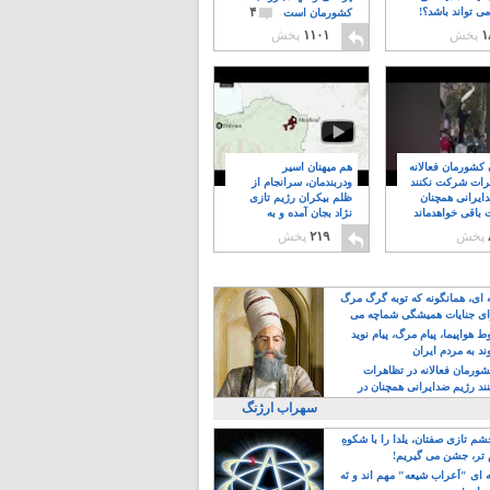
۴
ی تواند باشد؟!
کشورمان است
۱
پخش
۱۱۰۱
پخش
ن کشورمان فعالانه
هم میهنان اسیر
رات شرکت نکنند
ودربندمان، سرانجام از
ایرانی همچنان
ظلم بیکران رژیم تازی
 باقی خواهدماند
نژاد بجان آمده و به
۸
خبابانها ریختند
پخش
۲۱۹
پخش
ه ای، همانگونه که توبه گرگ مرگ
ی جنایات همیشگی شماچه می
!
 هواپیما، پیام مرگ، پیام نوید
د به مردم ایران
کشورمان فعالانه در تظاهرات
د رژیم ضدایرانی همچنان در
 خواهدماند
سهراب ارژنگ
م تازی صفتان، یلدا را با شکوهِ
 تر، جشن می گیریم!
 ای "اَعراب شیعه" مهم اند و نَه