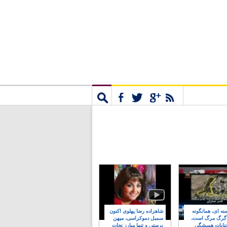
مشترک
جستجو
نه ای، همانگونه
شاهزاده رضا پهلوی اکنون
 گرگ مرگ است،
سمبل دموکراسی، میهن
نایات همیشگی
پرستی و تنها مبارز نجات