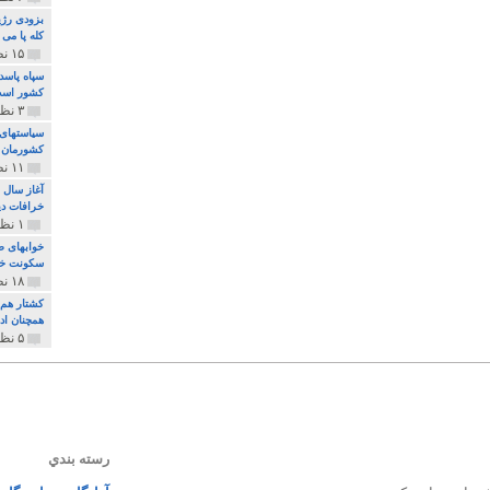
بزودی رژی
کله پا می
۱۵ نظر و ۳۲۷ پخش
سپاه پاسد
کشور اس
۳ نظر و ۱۶۲ پخش
سیاستهای 
کشورمان 
۱۱ نظر و ۳۱۵ پخش
آغاز سال 
خرافات دی
۱ نظر و ۷۴ پخش
خوابهای ط
سکونت خو
۱۸ نظر و ۸۹۷ پخش
کشتار هم م
همچنان ادا
۵ نظر و ۲۵۹ پخش
رسته بندي