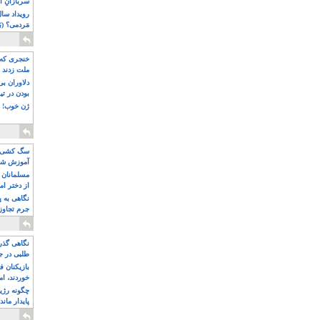
سربازانِ ا
مَردمی؟ (بَ
خنجری که 
ملت زدند
دلاوران ب
بودن در ت
ژن خوب! ت
سگ کشی، 
آموزش شکن
بیشتر
مسلمانان 
از دختر ام
مسلمان ه
نگاهی به پ
جرم تجاوز
آویز شدند!
نگاهی گذرا
طلبی در ج
بازیکنان ف
خوردند، ام
چگونه رژی
پایدار ماند