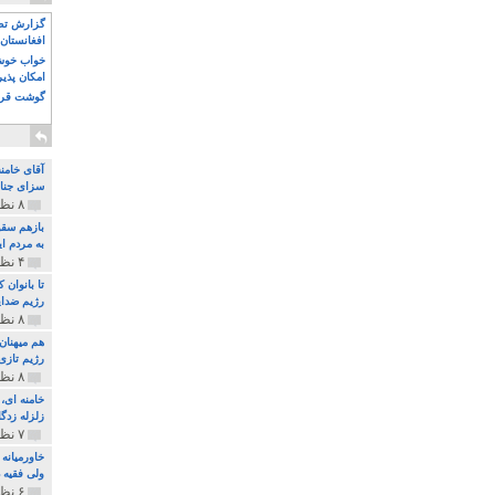
گزارش تصو
افغانستان 
خواب خوش و
امکان پذی
گوشت قرم
آقای خامن
سزای جنای
۸ نظر و ۱۸۰ پخش
بازهم سقو
به مردم ای
۴ نظر و ۹۷ پخش
تا بانوان
رژیم ضدای
۸ نظر و ۸۹ پخش
هم میهنان
رژیم تازی 
۸ نظر و ۲۱۹ پخش
زلزله زدگا
۷ نظر و ۲۱۰ پخش
خاورمیانه
ولی فقیه د
۶ نظر و ۱۵۷ پخش