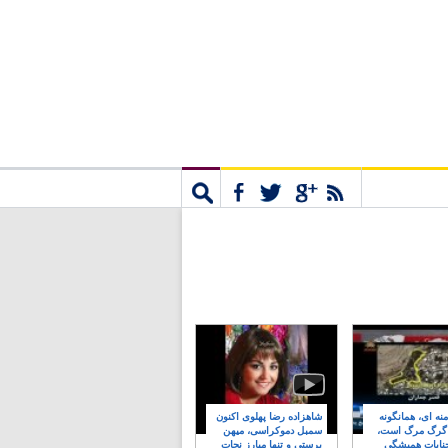
مشترک
جستجو
نه ای، همانگونه
شاهزاده رضا پهلوی اکنون
 گرگ مرگ است،
سمبل دموکراسی، میهن
نایات همیشگی
پرستی و تنها مبارز نجات