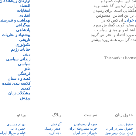
 ۱۳۸۷ پایه گذاری شد. این سایت کمبود و
آوارگان و پناهندگان
زیر ذره بین گذاشته، و به
اقتصاد
اهگشایی است برای رسیدن
انتخابات
. بر این اساس، مسئولین
انتقادی
ه خوان
. آن کس که در
بهداشت و تندرستی
 سخن گوید، گفتارش مورد
بیوگرافی
 اشتباه و بر مبنای سیاست
پادشاهی
مورد انتقاد و اعتراض گروه
پیشنهاد و نظریات
نده گرامی، همه روزه بیشتر
تاریخی
تکنولوژی
جنایات رژیم
دینی
This work is licens
زندانی سیاسی
سیاسی
طنز
فرهنگی
قصه و داستان
کلاسه بندی نشده
کمدی
مشکلات زنان
ورزش
حقوق زنان
سیاست
وبلاگ
ویدئو
حقوق بشر
جبهه آزادیخواهان
آذرخش
بهرام مشیری
حقوق بشر در ایران
حزب مشروطه ایران
اصغر ارسنگ
حسن داعی
زنان ايران پرس نيوز
شورای ملی ایران
باچه آزره
فيلم و سريال ايران