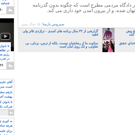
شماچه م
در دادگاه مردمی مطرح است که چگونه بدون گذرنامه
۸
۸۰
ان شده، و از بیرون آمدن خود داری می کند.
سیروس پارسا
|
۱۵ سال پیش
یخ پیش
گزارشی از ۳۲ سال برنامه های کمدی – تراژدی تئاتر ولی
کنند
فقیه
 خدایِ عشق
سکوت ما از رضایتمان نیست، بلکه از ترس، بزدلی، بی
تا بانوا
تفاوتی، و تک روی امان است
در تظاه
رژیم ضد
در قدرت
۸
۸۹
آقای خامن
است، سزا
تواند باشد؟
بازهم سقوط
بهشت آخون
تا بانوان 
شرکت نکنن
قدرت باقی
به کوری چش
هرچه تمام
برای خامنه