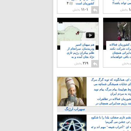
۴
ی تواند باشد؟!
کشورمان است
۱
پخش
۱۱۰۱
پخش
ن کشورمان فعالانه
هم میهنان اسیر
رات شرکت نکنند
ودربندمان، سرانجام از
ایرانی همچنان
ظلم بیکران رژیم تازی
 باقی خواهدماند
نژاد بجان آمده و به
۸
خبابانها ریختند
پخش
۲۱۹
پخش
ه ای، همانگونه که توبه گرگ مرگ
ی جنایات همیشگی شماچه می
!
 هواپیما، پیام مرگ، پیام نوید
د به مردم ایران
کشورمان فعالانه در تظاهرات
د رژیم ضدایرانی همچنان در
 خواهدماند
سهراب ارژنگ
م تازی صفتان، یلدا را با شکوهِ
 تر، جشن می گیریم!
 ای "اَعراب شیعه" مهم اند و نَه