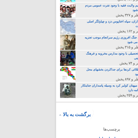
م ولایت فقیه با وجود نفرت عمومی مردم
 شود
اران، سپاه اختاپوس دزد و چپاولگر اصلی
ت
جنگ افروزی رژیم سرانجام موجب تجزیه
می شود
تحصیلی با وجود مدارس مخروبه و فرهنگ
نی
لائی کردها برای جداکردن بخشهای محل
د
یهنان کولبر کرد به وسیله پاسداران جنایتکار
مه دارد
برگشت به بالا
برچسب‌ها