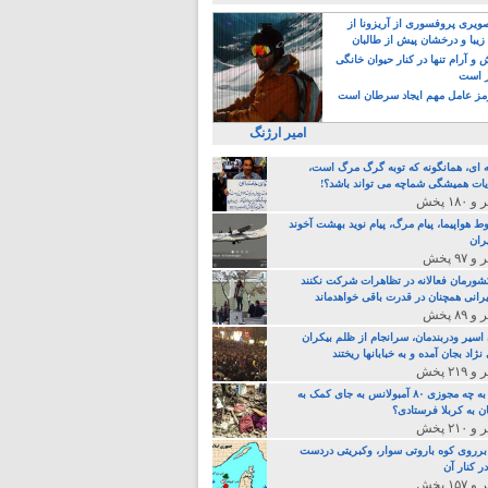
یری پروفسوری از آریزونا از
زیبا و درخشان پیش از طالبان
 آرام تنها در کنار حیوان خانگی
ر است
ز عامل مهم ایجاد سرطان است
امیر ارژنگ
ه ای، همانگونه که توبه گرگ مرگ است،
ات همیشگی شماچه می تواند باشد؟!
ط هواپیما، پیام مرگ، پیام نوید بهشت آخوند
ران
 کشورمان فعالانه در تظاهرات شرکت نکنند
رانی همچنان در قدرت باقی خواهدماند
 اسیر ودربندمان، سرانجام از ظلم بیکران
نژاد بجان آمده و به خبابانها ریختند
خامنه ای، به چه مجوزی ۸۰ آمبولانس به جای کمک به
ن به کربلا فرستادی؟
 برروی کوه باروتی سوار، وکبریتی دردست
ر کنار آن