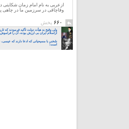
ازعربی به نام امام زمان شکایتی 
وقاچاقی در سرزمین ما در چاهی پنه
۶۶۰
پخش
ولی وقیح به هیأت دولت تأکید فرمودند که تار
ازاسلام ایران بی ارزش بوده، آن را فراموش 
سُخنی با مسیحیانی که ادعا دارند که عیسی،
است!