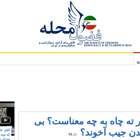
تلاش برای آزادی، دموکراسی و
THE PURSUIT OF FREEDOM,
سکولاریسم در ایران
DEMOCRACY & SECULARISM IN IRAN
ت
ر ته چاه به چه معناست؟ بی
دن جیب آخوند؟
آقای خام
۳۸
که توبه
سزای ج