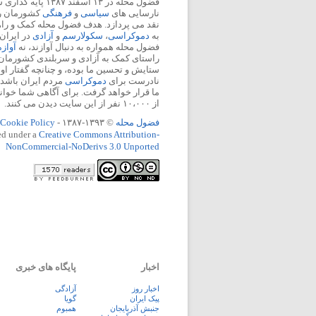
فضول محله در ۱۳ اسفند
نارسایی های
سیاسی
و
فرهنگی
کشورمان را 
نقد می پردازد. هدف فضول محله کمک و ر
به
دموکراسی
،
سکولارسم
و
آزادی
در ایران
فضول محله همواره به دنبال آوازند، نه
آواز
راستای کمک به آزادی و سربلندی کشورمان
ستایش و تحسین ما بوده، و چنانچه گفتار او
نادرست برای
دموکراسی
مردم ایران باشد، 
ما قرار خواهد گرفت. برای آگاهی شما خوان
از ۱۰،۰۰۰ نفر از این سایت دیدن می کنند.
فضول محله
© ۱۳۹۳-۱۳۸۷ -
Cookie Policy
ed under a
Creative Commons Attribution-
NonCommercial-NoDerivs 3.0 Unported
اخبار
پایگاه های خبری
اخبار روز
آزادگی
پيک ايران
گویا
جنبش آذربایجان
همبوم