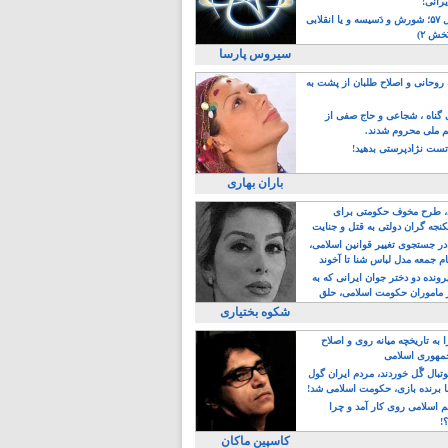
یرانی!
رویداد سال ۵۷؛ شورش و دَسیسه و یا انقلابی
خش ۲)
سیروس پارسا
روحانی و اصلاح طلبان از پشت به
ی گناه ، شجاعی و حاج صفی از
یم ملی محروم شدند.
ست نژادپرستی بدهید!
باران بهاری
طرح مخوف حکومتی برای
جه گران دولتی به قتل و جنایت
در جستجوی تغییر قوانین اسلامی،
ام جمعه مدل لباس شنا تا آخوند
مجنسگرا!
رونده دو دختر جوان ایرانی که به
 ماموران حکومت اسلامی، حلق
شکوه بختیاری
 به تاریخچه میانه روی و اصلاح
مهوری اسلامی
وتبال گًل خوردند، مردم ایران گول
ا برنده بازی، حکومت اسلامی شد!
م اسلامی روی کار آمد و چرا
؟!
کاسپین ماکان