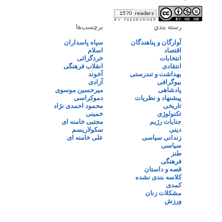
رسته بندي
برچسب‌ها
آوارگان و پناهندگان
سپاه پاسداران
اقتصاد
اسلام
انتخابات
خردگرائی
انتقادی
انقلاب فرهنگی
بهداشت و تندرستی
آخوند
بیوگرافی
آزادی
پادشاهی
میرحسین موسوی
پیشنهاد و نظریات
دموکراسی
تاریخی
محمود احمدی نژاد
تکنولوژی
خمینی
جنایات رژیم
مجتبی خامنه ای
دینی
سکولاریسم
زندانی سیاسی
علی خامنه ای
سیاسی
طنز
فرهنگی
قصه و داستان
کلاسه بندی نشده
کمدی
مشکلات زنان
ورزش