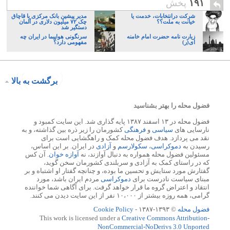
۱۹۱
پخش
شرکت درانتخابات، خدمت یا
مدیر پیشین بانک مرکزی با قاچاق
خیانت به ملت؟؟
چک ۷۲ میلیون دلاری در آلمان
دستگیر شد
زیارت نامه حضرت امام خامنه
سرنگونی هواپیما در ایران چه
ای(ر)
مفهومی دارد؟
برگشت به بالا
فضول محله را بهتر بشناسید
فضول محله در ۱۳ اسفند ۱۳۸۷ پایه گذاری شد. این سایت کمبود و
نارسایی های
سیاسی
و
فرهنگی
کشورمان را زیر ذره بین گذاشته، و به
نقد می پردازد. هدف فضول محله کمک و راهگشایی است برای
رسیدن به
دموکراسی
،
سکولارسم
و
آزادی
در ایران. بر این اساس،
مسئولین فضول محله همواره به دنبال آوازند، نه
آوازه خوان
. آن کس
که در راستای کمک به آزادی و سربلندی کشورمان سخن گوید،
گفتارش مورد ستایش و تحسین ما بوده، و چنانچه گفتار او اشتباه و بر
مبنای سیاست نادرست برای
دموکراسی
مردم ایران باشد، مورد
انتقاد و اعتراض گروه ما قرار خواهد گرفت. برای آگاهی شما خواننده
گرامی، همه روزه بیشتر از ۱۰،۰۰۰ نفر از این سایت دیدن می کنند.
فضول محله
© ۱۳۹۳-۱۳۸۷ -
Cookie Policy
This work is licensed under a
Creative Commons Attribution-
NonCommercial-NoDerivs 3.0 Unported