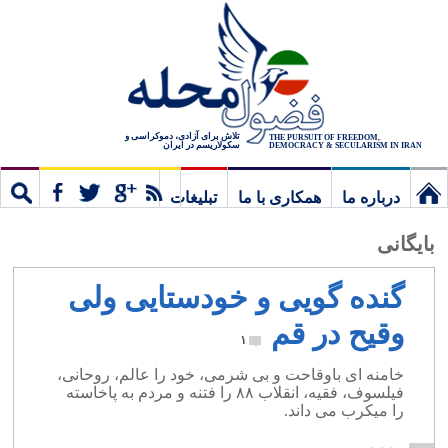
تلاش برای آزادی، دموکراسی و
THE PURSUIT OF FREEDOM,
سکولاریسم در ایران
DEMOCRACY & SECULARISM IN IRAN
درباره ما
همکاری با ما
تبلیغات
نخستین
مشترک
جستج
بایگانی
برگ
گنده گویی و خودستایی ولی
وقیح در قم
۱
خامنه ای باوقاحت و بی شرمی، خود را عالم، روحانی،
فیلسوف، فقیه، انقلاب ۸۸ را فتنه و مردم به پاخاسته
را میکرب می داند.