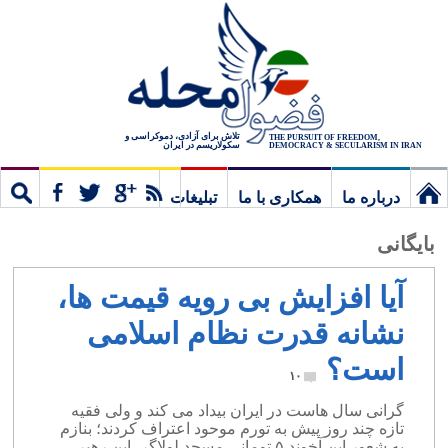
تلاش برای آزادی، دموکراسی و
THE PURSUIT OF FREEDOM,
سکولاریسم در ایران
DEMOCRACY & SECULARISM IN IRAN
درباره ما
همکاری با ما
تبلیغات
نخستین
مشترک
جستج
بایگانی
برگ
آیا افزایش بی رویه قیمت ها،
نشانه قدرت نظام اسلامی
است؟
۱۰
گرانی سال هاست در ایران بیداد می کند و ولی فقیه
تازه چند روز پیش به تورم موحود اعتراف کردند؛ بنازم
به شعور این آخوند ۵ تومانی مسجد لولاگر، این رهبر