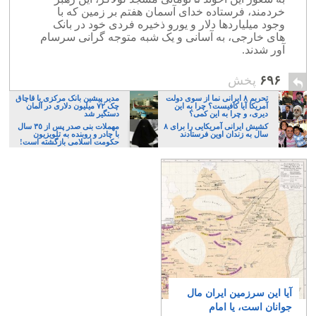
خردمند، فرستاده خدای آسمان هفتم بر زمین که با
وجود میلیاردها دلار و یورو ذخیره فردی خود در بانک
های خارجی، به آسانی و یک شبه متوجه گرانی سرسام
آور شدند.
۶۹۶
پخش
تحریم ۸ ایرانی نما از سوی دولت
مدیر پیشین بانک مرکزی با قاچاق
آمریکا آیا کافیست؟ چرا به این
چک ۷۲ میلیون دلاری در آلمان
دیری، و چرا به این کمی؟
دستگیر شد
کشیش ایرانی آمریکایی را برای ۸
مهملات بنی صدر پس از ٣٥ سال
سال به زندان اوین فرستادند
با چادر و روبنده به تلویزیون
حکومت اسلامی بازگشته است!
آیا این سرزمین ایران مال
جوانان است، یا امام