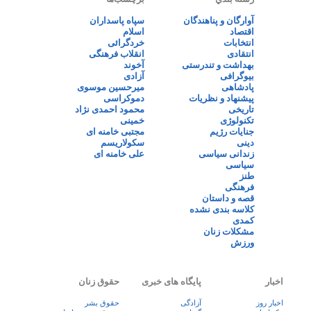
آوارگان و پناهندگان
سپاه پاسداران
اقتصاد
اسلام
انتخابات
خردگرائی
انتقادی
انقلاب فرهنگی
بهداشت و تندرستی
آخوند
بیوگرافی
آزادی
پادشاهی
میرحسین موسوی
پیشنهاد و نظریات
دموکراسی
تاریخی
محمود احمدی نژاد
تکنولوژی
خمینی
جنایات رژیم
مجتبی خامنه ای
دینی
سکولاریسم
زندانی سیاسی
علی خامنه ای
سیاسی
طنز
فرهنگی
قصه و داستان
کلاسه بندی نشده
کمدی
مشکلات زنان
ورزش
اخبار
پایگاه های خبری
حقوق زنان
اخبار روز
آزادگی
حقوق بشر