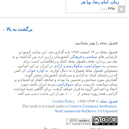
زمان، امام رضا، ویا هر
شیخ دیگری؟
۱۸
۲۲۹۸
پخش
برگشت به بالا
فضول محله را بهتر بشناسید
فضول محله در ۱۳ اسفند ۱۳۸۷ پایه گذاری شد. این سایت کمبود و
نارسایی های
سیاسی
و
فرهنگی
کشورمان را زیر ذره بین گذاشته، و به
نقد می پردازد. هدف فضول محله کمک و راهگشایی است برای
رسیدن به
دموکراسی
،
سکولارسم
و
آزادی
در ایران. بر این اساس،
مسئولین فضول محله همواره به دنبال آوازند، نه
آوازه خوان
. آن کس
که در راستای کمک به آزادی و سربلندی کشورمان سخن گوید،
گفتارش مورد ستایش و تحسین ما بوده، و چنانچه گفتار او اشتباه و بر
مبنای سیاست نادرست برای
دموکراسی
مردم ایران باشد، مورد
انتقاد و اعتراض گروه ما قرار خواهد گرفت. برای آگاهی شما خواننده
گرامی، همه روزه بیشتر از ۱۰،۰۰۰ نفر از این سایت دیدن می کنند.
فضول محله
© ۱۳۹۳-۱۳۸۷ -
Cookie Policy
This work is licensed under a
Creative Commons Attribution-
NonCommercial-NoDerivs 3.0 Unported
رسته بندي
برچسب‌ها