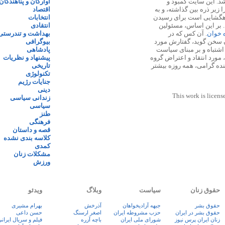
 ۱۳۸۷ پایه گذاری شد. این سایت کمبود و
آوارگان و پناهندگان
زیر ذره بین گذاشته، و به
اقتصاد
اهگشایی است برای رسیدن
انتخابات
. بر این اساس، مسئولین
انتقادی
ه خوان
. آن کس که در
بهداشت و تندرستی
 سخن گوید، گفتارش مورد
بیوگرافی
 اشتباه و بر مبنای سیاست
پادشاهی
مورد انتقاد و اعتراض گروه
پیشنهاد و نظریات
نده گرامی، همه روزه بیشتر
تاریخی
تکنولوژی
جنایات رژیم
دینی
This work is licens
زندانی سیاسی
سیاسی
طنز
فرهنگی
قصه و داستان
کلاسه بندی نشده
کمدی
مشکلات زنان
ورزش
حقوق زنان
سیاست
وبلاگ
ویدئو
حقوق بشر
جبهه آزادیخواهان
آذرخش
بهرام مشیری
حقوق بشر در ایران
حزب مشروطه ایران
اصغر ارسنگ
حسن داعی
زنان ايران پرس نيوز
شورای ملی ایران
باچه آزره
فيلم و سريال ايران