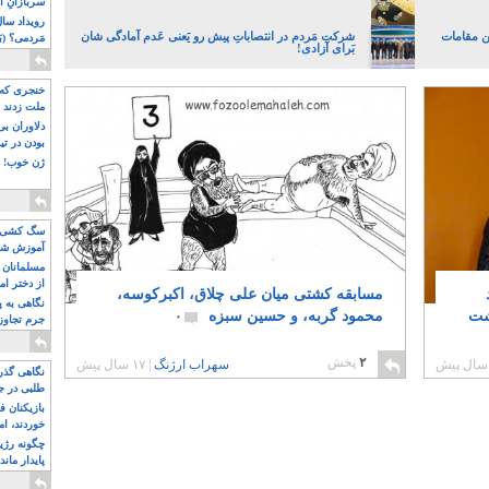
سربازانِ ا
ن مقامات
شرکت مَردم در انتصاباتِ پیش رو یَعنی عَدم آمادگی شان
مَردمی؟ (بَ
بَرای آزادی!
خنجری که 
ملت زدند
دلاوران ب
بودن در ت
ژن خوب! ت
سگ کشی، 
آموزش شکن
بیشتر
مسلمانان 
از دختر ام
سید
مسابقه کشتی میان علی چلاق، اکبرکوسه،
مسلمان ه
نگاهی به پ
شت
محمود گربه، و حسین سبزه
۰
جرم تجاوز
آویز شدند!
۲
پخش
سهراب ارژنگ
|
۱۷ سال پیش
نگاهی گذرا
طلبی در ج
بازیکنان ف
خوردند، ام
چگونه رژی
پایدار ماند