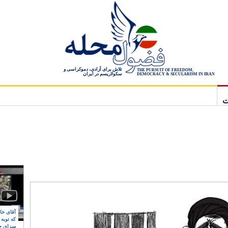
تلاش برای آزادی، دموکراسی و
THE PURSUIT OF FREEDOM,
سکولاریسم در ایران
DEMOCRACY & SECULARISM IN IRAN
ت
آقای خام
که توبه
سزای ج