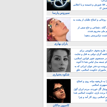
یرانی!
رویداد سال ۵۷؛ شورش و دَسیسه و یا انقلابی
خش ۲)
سیروس پارسا
روحانی و اصلاح طلبان از پشت به
ی گناه ، شجاعی و حاج صفی از
یم ملی محروم شدند.
ست نژادپرستی بدهید!
باران بهاری
طرح مخوف حکومتی برای
جه گران دولتی به قتل و جنایت
در جستجوی تغییر قوانین اسلامی،
ام جمعه مدل لباس شنا تا آخوند
مجنسگرا!
رونده دو دختر جوان ایرانی که به
 ماموران حکومت اسلامی، حلق
شکوه بختیاری
 به تاریخچه میانه روی و اصلاح
مهوری اسلامی
وتبال گًل خوردند، مردم ایران گول
ا برنده بازی، حکومت اسلامی شد!
م اسلامی روی کار آمد و چرا
؟!
کاسپین ماکان