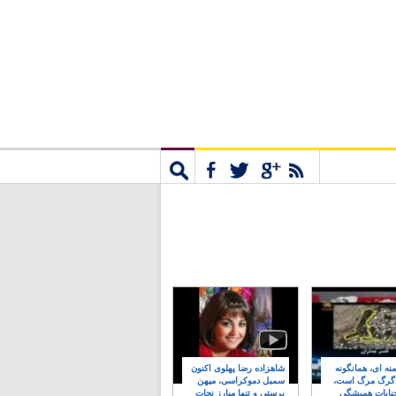
مشترک
جستجو
نه ای، همانگونه
شاهزاده رضا پهلوی اکنون
 گرگ مرگ است،
سمبل دموکراسی، میهن
نایات همیشگی
پرستی و تنها مبارز نجات