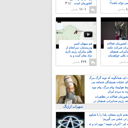
۴
ی تواند باشد؟!
کشورمان است
۱
پخش
۱۱۰۱
پخش
ن کشورمان فعالانه
هم میهنان اسیر
رات شرکت نکنند
ودربندمان، سرانجام از
ایرانی همچنان
ظلم بیکران رژیم تازی
 باقی خواهدماند
نژاد بجان آمده و به
۸
خبابانها ریختند
پخش
۲۱۹
پخش
ه ای، همانگونه که توبه گرگ مرگ
ی جنایات همیشگی شماچه می
!
 هواپیما، پیام مرگ، پیام نوید
د به مردم ایران
کشورمان فعالانه در تظاهرات
د رژیم ضدایرانی همچنان در
 خواهدماند
سهراب ارژنگ
م تازی صفتان، یلدا را با شکوهِ
 تر، جشن می گیریم!
 ای "اَعراب شیعه" مهم اند و نَه