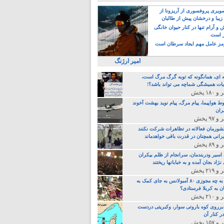
یری پروفسوری از آریزونا از
زیبا و درخشان پیش از طالبان
 آرام تنها در کنار حیوان خانگی
ر است
ز عامل مهم ایجاد سرطان است
امیر ارژنگ
ه ای، همانگونه که توبه گرگ مرگ است،
ات همیشگی شماچه می تواند باشد؟!
ط هواپیما، پیام مرگ، پیام نوید بهشت آخوند
ران
 کشورمان فعالانه در تظاهرات شرکت نکنند
رانی همچنان در قدرت باقی خواهدماند
 اسیر ودربندمان، سرانجام از ظلم بیکران
نژاد بجان آمده و به خبابانها ریختند
خامنه ای، به چه مجوزی ۸۰ آمبولانس به جای کمک به
ن به کربلا فرستادی؟
 برروی کوه باروتی سوار، وکبریتی دردست
ر کنار آن