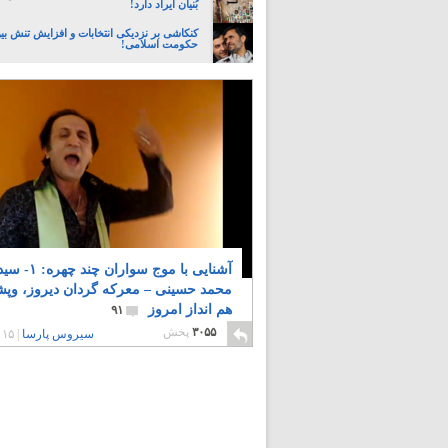
بُنیان ایراد دارد!
کنکاشی بر نزديكی انتخابات و افزايش تنش بي
حکومت اسلامی!
آشنایی با موج سواران چند چهره: ۱- 
محمد حسینی – معرکه گردان دیروز، وپ
هم انداز امروز
۹۱
۳۰۵۵
پخش
سیروس پارسا
|
۱۵ سال پیش