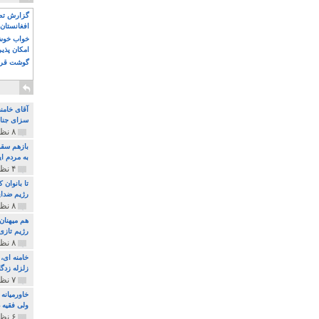
گزارش تصو
افغانستان 
خواب خوش و
امکان پذی
گوشت قرم
آقای خامن
سزای جنای
۸ نظر و ۱۸۰ پخش
بازهم سقو
به مردم ای
۴ نظر و ۹۷ پخش
تا بانوان
رژیم ضدای
۸ نظر و ۸۹ پخش
هم میهنان
رژیم تازی 
۸ نظر و ۲۱۹ پخش
زلزله زدگا
۷ نظر و ۲۱۰ پخش
خاورمیانه
ولی فقیه د
۶ نظر و ۱۵۷ پخش