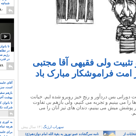
شماچه م
۸
۸۰
تا بانوا
در تظاه
رژیم ضد
 تثبیت ولی فقیهی آقا مجتبی
در قدرت
۸
۸۹
 امت فراموشکار مبارک باد
آقای خامن
است، سزا
تواند باشد؟
بازهم سقوط
 دورانی بس دردآور و رنج خیز روبرو شده ایم. خیانت
بهشت آخون
ها را می بینیم و تجربه می کنیم، ولی بازهم بی تفاوت
تا بانوان 
در پوشش میش می بینیم، دندان های تیز آنان را می
شرکت نکنن
قدرت باقی
م.
به کوری چش
سهراب ارژنگ
|
۱۳ سال پیش
هرچه تمام
برای خامنه
تخابات از
نامه سرگشاده عمو نوروز به بقیة الله امام دوازدهم(ع)