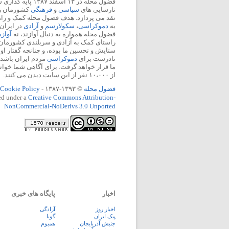
فضول محله در ۱۳ اسفند
نارسایی های
سیاسی
و
فرهنگی
کشورمان را 
نقد می پردازد. هدف فضول محله کمک و ر
به
دموکراسی
،
سکولارسم
و
آزادی
در ایران
فضول محله همواره به دنبال آوازند، نه
آواز
راستای کمک به آزادی و سربلندی کشورمان
ستایش و تحسین ما بوده، و چنانچه گفتار او
نادرست برای
دموکراسی
مردم ایران باشد، 
ما قرار خواهد گرفت. برای آگاهی شما خوان
از ۱۰،۰۰۰ نفر از این سایت دیدن می کنند.
فضول محله
© ۱۳۹۳-۱۳۸۷ -
Cookie Policy
ed under a
Creative Commons Attribution-
NonCommercial-NoDerivs 3.0 Unported
اخبار
پایگاه های خبری
اخبار روز
آزادگی
پيک ايران
گویا
جنبش آذربایجان
همبوم