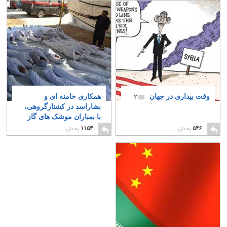
وقت بیداری در جهان
همکاری خامنه ای و
۲
بشاراسد در کشتارگروهی،
با بمباران موشک های گاز
سمی
۷
۵۴۶
پخش
۱۱۵۳
پخش