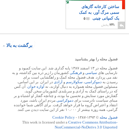
ساختن کارخانه گازهای
سمی مرگ آور، به کمک
یک کمپانی چینی
۵
۲۳۱
پخش
برگشت به بالا
فضول محله را بهتر بشناسید
فضول محله در ۱۳ اسفند ۱۳۸۷ پایه گذاری شد. این سایت کمبود و
نارسایی های
سیاسی
و
فرهنگی
کشورمان را زیر ذره بین گذاشته، و به
نقد می پردازد. هدف فضول محله کمک و راهگشایی است برای
رسیدن به
دموکراسی
،
سکولارسم
و
آزادی
در ایران. بر این اساس،
مسئولین فضول محله همواره به دنبال آوازند، نه
آوازه خوان
. آن کس
که در راستای کمک به آزادی و سربلندی کشورمان سخن گوید،
گفتارش مورد ستایش و تحسین ما بوده، و چنانچه گفتار او اشتباه و بر
مبنای سیاست نادرست برای
دموکراسی
مردم ایران باشد، مورد
انتقاد و اعتراض گروه ما قرار خواهد گرفت. برای آگاهی شما خواننده
گرامی، همه روزه بیشتر از ۱۰،۰۰۰ نفر از این سایت دیدن می کنند.
فضول محله
© ۱۳۹۳-۱۳۸۷ -
Cookie Policy
This work is licensed under a
Creative Commons Attribution-
NonCommercial-NoDerivs 3.0 Unported