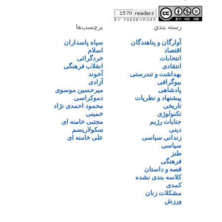
رسته بندي
برچسب‌ها
آوارگان و پناهندگان
سپاه پاسداران
اقتصاد
اسلام
انتخابات
خردگرائی
انتقادی
انقلاب فرهنگی
بهداشت و تندرستی
آخوند
بیوگرافی
آزادی
پادشاهی
میرحسین موسوی
پیشنهاد و نظریات
دموکراسی
تاریخی
محمود احمدی نژاد
تکنولوژی
خمینی
جنایات رژیم
مجتبی خامنه ای
دینی
سکولاریسم
زندانی سیاسی
علی خامنه ای
سیاسی
طنز
فرهنگی
قصه و داستان
کلاسه بندی نشده
کمدی
مشکلات زنان
ورزش