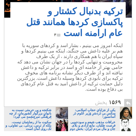
ترکیه بدنبال کشتار و
پاکسازی کردها همانند قتل
عام ارامنه است
۳
اینکه امروز می بینیم ، بشار اسد و کردهای سوریه با
هم بر علیه داعش می جنگند، اینکه می بینیم کردها و
سپاه ایران با هم همکاری دارند ، از یک طرف
محرومیت و تنهایی کردها را در جهان نشان می دهد که
حامی بهتر از خامنه ای و اسد در برابر ترکیه و داعش
نیافته اند و از طرف دیگر نشانه برنامه های مخوف
ترکیه برای نابودی کردها وسیله داعش است. بزرگترین
دلیل حمایت ترکیه از داعش امید به قتل عام کردهای
بی دفاع بوده است.
۱۵۶۹
پخش
یکی از مَزایایِ حجابِ اسلامی:
شکنجه و بی حرمتی نسبت به
سکسِ بی دَردسَرِ وَزیر عُلوم دَر
بانوان بزرگوار کشورمان، از چه
آسانسور!
فرهنگی سرچشمه می گیرد؛
ایرانی، و یا تازیان؟
خرافات مذهب شیعه و سودجویی
سکوت ما از رضایتمان نیست،
فرصت طلبان، مانع آزادی و بلای
بلکه از ترس، بزدلی، بی تفاوتی، و
جان و مال مردم ایران- بخش دوم
تک روی امان است