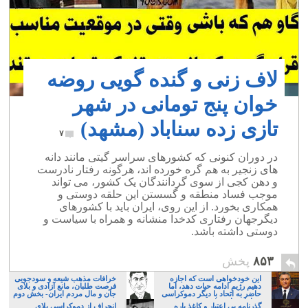
لاف زنی و گنده گویی روضه
خوان پنج تومانی در شهر
تازی زده سناباد (مشهد)
۷
در دوران کنونی که کشورهای سراسر گیتی مانند دانه
های زنجیر به هم گره خورده اند، هرگونه رفتار نادرست
و دهن کجی از سوی گردانندگان یک کشور، می تواند
موجب فساد منطقه و گسستن این حلقه دوستی و
همکاری بخورد. از این روی، ایران باید با کشورهای
دیگرجهان رفتاری کدخدا منشانه و همراه با سیاست و
دوستی داشته باشد.
۸۵۳
پخش
این خودخواهی است که اجازه
خرافات مذهب شیعه و سودجویی
دهیم رژیم ادامه حیات دهد، اما
فرصت طلبان، مانع آزادی و بلای
حاضر به اتحاد با دیگر دموکراسی
جان و مال مردم ایران- بخش دوم
خواهان نباشیم!
گذرنامه بی اعتبار و کاغذ پاره
انحراف از دموکراسی بلای