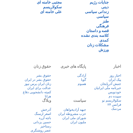
جنایات رژیم
مجتبی خامنه ای
دینی
سکولاریسم
زندانی سیاسی
علی خامنه ای
سیاسی
طنز
فرهنگی
قصه و داستان
کلاسه بندی نشده
کمدی
مشکلات زنان
ورزش
اخبار
پایگاه های خبری
حقوق زنان
اخبار روز
آزادگی
حقوق بشر
پيک ايران
گویا
حقوق بشر در ایران
جنبش آذربایجان
همبوم
زنان ايران پرس نيوز
خبرنامه ملّی ایرانیان
عدالت برای ایران
خودنویس
کمیته دانشجویی دفاع
سپیده دم
هرانا
سیاست
وبلاگ
سکولاریسم نو
فرانس ۲۴
مردمک
جبهه آزادیخواهان
آذرخش
حزب مشروطه ایران
اصغر ارسنگ
شورای ملی ایران
باچه آزره
ملیون ایران
حسین یزدانی
رستاخیز
عضر روشنگری