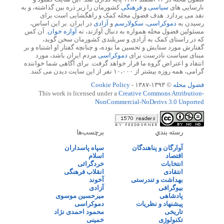
نارسایی های
سیاسی
و
فرهنگی
کشورمان را زیر ذره بین گذاشته، و به
نقد می پردازد. هدف فضول محله کمک و راهگشایی است برای
رسیدن به
دموکراسی
،
سکولارسم
و
آزادی
در ایران. بر این اساس،
مسئولین فضول محله همواره به دنبال آوازند، نه
آوازه خوان
. آن کس
که در راستای کمک به آزادی و سربلندی کشورمان سخن گوید،
گفتارش مورد ستایش و تحسین ما بوده، و چنانچه گفتار او اشتباه و بر
مبنای سیاست نادرست برای
دموکراسی
مردم ایران باشد، مورد
انتقاد و اعتراض گروه ما قرار خواهد گرفت. برای آگاهی شما خواننده
گرامی، همه روزه بیشتر از ۱۰،۰۰۰ نفر از این سایت دیدن می کنند.
فضول محله
© ۱۳۹۳-۱۳۸۷ -
Cookie Policy
This work is licensed under a
Creative Commons Attribution-
NonCommercial-NoDerivs 3.0 Unported
رسته بندي
برچسب‌ها
آوارگان و پناهندگان
سپاه پاسداران
اقتصاد
اسلام
انتخابات
خردگرائی
انتقادی
انقلاب فرهنگی
بهداشت و تندرستی
آخوند
بیوگرافی
آزادی
پادشاهی
میرحسین موسوی
پیشنهاد و نظریات
دموکراسی
تاریخی
محمود احمدی نژاد
تکنولوژی
خمینی