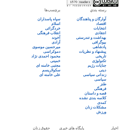
رسته بندي
برچسب‌ها
آوارگان و پناهندگان
سپاه پاسداران
اقتصاد
اسلام
انتخابات
خردگرائی
انتقادی
انقلاب فرهنگی
بهداشت و تندرستی
آخوند
بیوگرافی
آزادی
پادشاهی
میرحسین موسوی
پیشنهاد و نظریات
دموکراسی
تاریخی
محمود احمدی نژاد
تکنولوژی
خمینی
جنایات رژیم
مجتبی خامنه ای
دینی
سکولاریسم
زندانی سیاسی
علی خامنه ای
سیاسی
طنز
فرهنگی
قصه و داستان
کلاسه بندی نشده
کمدی
مشکلات زنان
ورزش
اخبار
پایگاه های خبری
حقوق زنان