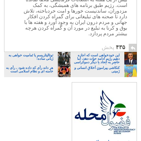
است. رژیم طبق برنامه های همیشگی، به کمک
مزدوران، ساندنیست خورها و امت خردباخته، تلاش
دارد تا صحنه های تبلیغاتی برای گمراه کردن افکار
جهانی و مردم درون ایران به وجود آورد و هفته ها با
بوق و کرنا به تبلیغ در مورد آن و گمراه کردن هرچه
بیشتر مردم پردازد.
۴۳۵
پخش
این خودخواهی است که اجازه
توتالیتاریسم یا تَمامیت خواهی به
دهیم رژیم ادامه حیات دهد، اما
زَبانی ساده!
حاضر به اتحاد با دیگر دموکراسی
خواهان نباشیم!
کنکاشی پیرامونِ اَخلاقِ انسانی و
هر دانه رأی که داده شود ، رأی به
زَمینی
خامنه ای و نظام اسلامی است