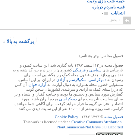
خیمه شب بازی ولایت
فقیه بامردم درباره
انتخابات
۰
۰
پخش
برگشت به بالا
فضول محله را بهتر بشناسید
فضول محله در ۱۳ اسفند ۱۳۸۷ پایه گذاری شد. این سایت کمبود و
نارسایی های
سیاسی
و
فرهنگی
کشورمان را زیر ذره بین گذاشته، و به
نقد می پردازد. هدف فضول محله کمک و راهگشایی است برای
رسیدن به
دموکراسی
،
سکولارسم
و
آزادی
در ایران. بر این اساس،
مسئولین فضول محله همواره به دنبال آوازند، نه
آوازه خوان
. آن کس
که در راستای کمک به آزادی و سربلندی کشورمان سخن گوید،
گفتارش مورد ستایش و تحسین ما بوده، و چنانچه گفتار او اشتباه و بر
مبنای سیاست نادرست برای
دموکراسی
مردم ایران باشد، مورد
انتقاد و اعتراض گروه ما قرار خواهد گرفت. برای آگاهی شما خواننده
گرامی، همه روزه بیشتر از ۱۰،۰۰۰ نفر از این سایت دیدن می کنند.
فضول محله
© ۱۳۹۳-۱۳۸۷ -
Cookie Policy
This work is licensed under a
Creative Commons Attribution-
NonCommercial-NoDerivs 3.0 Unported