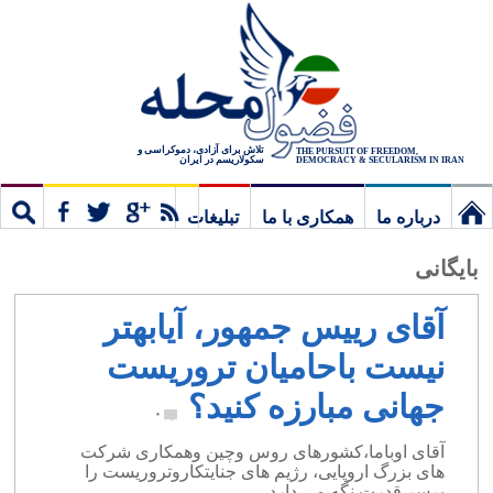
تلاش برای آزادی، دموکراسی و
THE PURSUIT OF FREEDOM,
سکولاریسم در ایران
DEMOCRACY & SECULARISM IN IRAN
درباره ما
همکاری با ما
تبلیغات
نخستین
مشترک
جستج
بایگانی
برگ
آقای رییس جمهور، آیابهتر
نیست باحامیان تروریست
جهانی مبارزه کنید؟
۰
آقای اوباما،کشورهای روس وچین وهمکاری شرکت
های بزرگ اروپایی، رژیم های جنایتکاروتروریست را
برسر قدرت نگه می دارد.