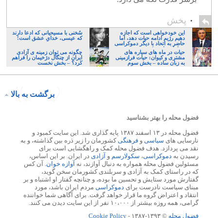
۰
پخش
این خودخواهی است که اجازه
سُخنی با مسیحیانی که ادعا دارند
دهیم رژیم ادامه حیات دهد، اما
که عیسی، خدایِ عشق است!
حاضر به اتحاد با دیگر دموکراسی
خواهان نباشیم!
حیات در ماه های سیاره های
چگونه می توان زمینه ی آزادی
مشتری و کیوان: حیات فرازمینی
ایران از چنگال دژخیمان را فراهم
به زبان ساده – بخش سوم
کرد؟ – بخش نخست
برگشت به بالا
فضول محله را بهتر بشناسید
فضول محله در ۱۳ اسفند ۱۳۸۷ پایه گذاری شد. این سایت کمبود و
نارسایی های
سیاسی
و
فرهنگی
کشورمان را زیر ذره بین گذاشته، و به
نقد می پردازد. هدف فضول محله کمک و راهگشایی است برای
رسیدن به
دموکراسی
،
سکولارسم
و
آزادی
در ایران. بر این اساس،
مسئولین فضول محله همواره به دنبال آوازند، نه
آوازه خوان
. آن کس
که در راستای کمک به آزادی و سربلندی کشورمان سخن گوید،
گفتارش مورد ستایش و تحسین ما بوده، و چنانچه گفتار او اشتباه و بر
مبنای سیاست نادرست برای
دموکراسی
مردم ایران باشد، مورد
انتقاد و اعتراض گروه ما قرار خواهد گرفت. برای آگاهی شما خواننده
گرامی، همه روزه بیشتر از ۱۰،۰۰۰ نفر از این سایت دیدن می کنند.
فضول محله
© ۱۳۹۳-۱۳۸۷ -
Cookie Policy