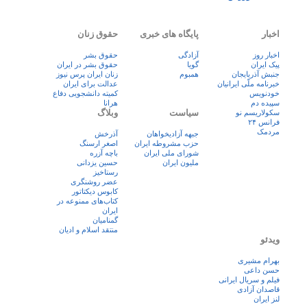
اخبار
پایگاه های خبری
حقوق زنان
اخبار روز
آزادگی
حقوق بشر
پيک ايران
گویا
حقوق بشر در ایران
جنبش آذربایجان
همبوم
زنان ايران پرس نيوز
خبرنامه ملّی ایرانیان
عدالت برای ایران
خودنویس
کمیته دانشجویی دفاع
سپیده دم
هرانا
سیاست
وبلاگ
سکولاریسم نو
فرانس ۲۴
مردمک
جبهه آزادیخواهان
آذرخش
حزب مشروطه ایران
اصغر ارسنگ
شورای ملی ایران
باچه آزره
ملیون ایران
حسین یزدانی
رستاخیز
عضر روشنگری
کابوس دیکتاتور
کتاب‌های ممنوعه در
ایران
گمنامیان
منتقد اسلام و ادیان
ویدئو
بهرام مشیری
حسن داعی
فيلم و سريال ايرانی
قاصدان آزادی
لنز ایران