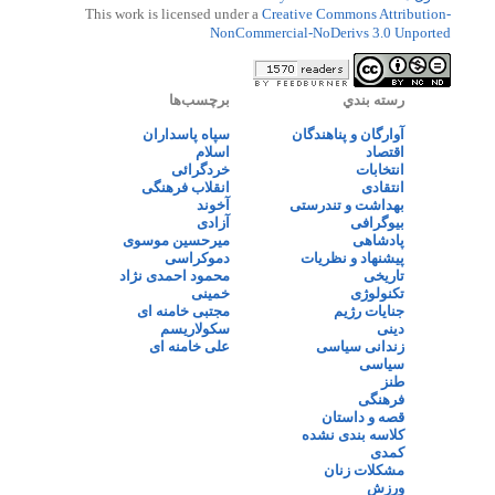
This work is licensed under a
Creative Commons Attribution-
NonCommercial-NoDerivs 3.0 Unported
رسته بندي
برچسب‌ها
آوارگان و پناهندگان
سپاه پاسداران
اقتصاد
اسلام
انتخابات
خردگرائی
انتقادی
انقلاب فرهنگی
بهداشت و تندرستی
آخوند
بیوگرافی
آزادی
پادشاهی
میرحسین موسوی
پیشنهاد و نظریات
دموکراسی
تاریخی
محمود احمدی نژاد
تکنولوژی
خمینی
جنایات رژیم
مجتبی خامنه ای
دینی
سکولاریسم
زندانی سیاسی
علی خامنه ای
سیاسی
طنز
فرهنگی
قصه و داستان
کلاسه بندی نشده
کمدی
مشکلات زنان
ورزش