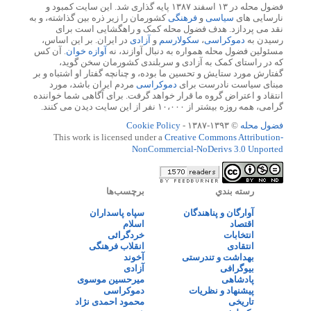
فضول محله در ۱۳ اسفند ۱۳۸۷ پایه گذاری شد. این سایت کمبود و
نارسایی های
سیاسی
و
فرهنگی
کشورمان را زیر ذره بین گذاشته، و به
نقد می پردازد. هدف فضول محله کمک و راهگشایی است برای
رسیدن به
دموکراسی
،
سکولارسم
و
آزادی
در ایران. بر این اساس،
مسئولین فضول محله همواره به دنبال آوازند، نه
آوازه خوان
. آن کس
که در راستای کمک به آزادی و سربلندی کشورمان سخن گوید،
گفتارش مورد ستایش و تحسین ما بوده، و چنانچه گفتار او اشتباه و بر
مبنای سیاست نادرست برای
دموکراسی
مردم ایران باشد، مورد
انتقاد و اعتراض گروه ما قرار خواهد گرفت. برای آگاهی شما خواننده
گرامی، همه روزه بیشتر از ۱۰،۰۰۰ نفر از این سایت دیدن می کنند.
فضول محله
© ۱۳۹۳-۱۳۸۷ -
Cookie Policy
This work is licensed under a
Creative Commons Attribution-
NonCommercial-NoDerivs 3.0 Unported
رسته بندي
برچسب‌ها
آوارگان و پناهندگان
سپاه پاسداران
اقتصاد
اسلام
انتخابات
خردگرائی
انتقادی
انقلاب فرهنگی
بهداشت و تندرستی
آخوند
بیوگرافی
آزادی
پادشاهی
میرحسین موسوی
پیشنهاد و نظریات
دموکراسی
تاریخی
محمود احمدی نژاد