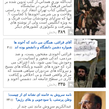
آيت‌الله نوري همداني،‌از کتب تدوين شده بر
اساس فرهنگ غربي در نمايشگاه
بين‌‌المللي کتاب تهران انتقاد کرد. به راستی
وقاحت و بی شرمی آخوندها تا کجاست ؟.
آنها که سراپای وجودشان ساخت فرنگ و
به ویژه انگلیس است ولی از نوشته های
پیشرفت و تکنولوزی کشورهای دیگر
گریزانند.
۳۸۹
پخش
آقای قرائتی، همگان می دانند که آخوند ها
همواره دشمن دانشگاه و دانشجو بوده اند
۳
قرائتی آخوندی مفتخور، پست، و ضد
مردمی، اندکی شعور و انسانیت در
وجودش پیدا نمی شود، باید اعتراف می
کرد که حوزه های علمیه و پایگاه های بسیج
و نیروگاه های مزدوران سپاهی هستند که
مرکز واقعی فساد و بی اخلاقی و کثافت
کاری در سطح جامعه اند. دشمنی آخوند و
بسیجی با دانشگاه و دانشجو هیچگاه پایانی
۳۳۵
پخش
ندارد.
نامه سروش به خامنه ای نشانه ای از چیست؛
وطن پرستی، یا سودجویی و بقای رژیم؟
۲۳
عبدالکریم سروش مانند تنی چند از