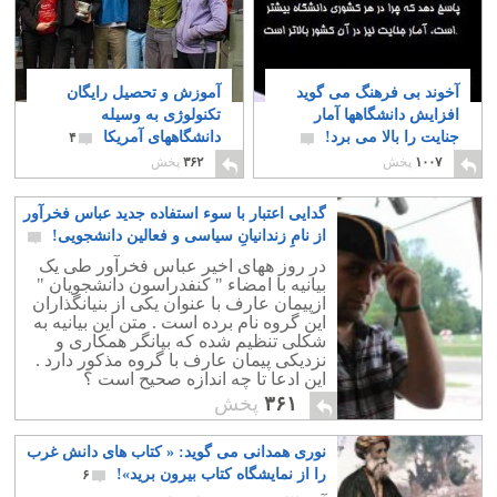
آخوند بی فرهنگ می گوید
آموزش و تحصیل رایگان
افزایش دانشگاهها آمار
تکنولوژی به وسیله
جنایت را بالا می برد!
دانشگاههای آمریکا
۴
۴۵
۱۰۰۷
پخش
۳۶۲
پخش
گدایی اعتبار با سوء استفاده جدید عباس فخرآور
از نامِ زندانیانِ سیاسی و فعالین دانشجویی!
۱
در روز ههای اخیر عباس فخرآور طی یک
بیانیه با امضاء " کنفدراسون دانشجویان "
ازپیمان عارف با عنوان یکی از بنیانگذاران
این گروه نام برده است . متن این بیانیه به
شکلی تنظیم شده که بیانگر همکاری و
نزدیکی پیمان عارف با گروه مذکور دارد .
این ادعا تا چه اندازه صحیح است ؟
۳۶۱
پخش
نوری همدانی می گوید: « کتاب های دانش غرب
را از نمایشگاه کتاب بیرون برید»!
۶