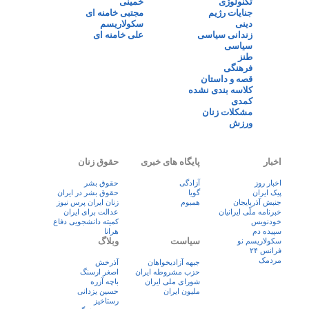
تکنولوژی
خمینی
جنایات رژیم
مجتبی خامنه ای
دینی
سکولاریسم
زندانی سیاسی
علی خامنه ای
سیاسی
طنز
فرهنگی
قصه و داستان
کلاسه بندی نشده
کمدی
مشکلات زنان
ورزش
اخبار
پایگاه های خبری
حقوق زنان
اخبار روز
آزادگی
حقوق بشر
پيک ايران
گویا
حقوق بشر در ایران
جنبش آذربایجان
همبوم
زنان ايران پرس نيوز
خبرنامه ملّی ایرانیان
عدالت برای ایران
خودنویس
کمیته دانشجویی دفاع
سپیده دم
هرانا
سیاست
وبلاگ
سکولاریسم نو
فرانس ۲۴
مردمک
جبهه آزادیخواهان
آذرخش
حزب مشروطه ایران
اصغر ارسنگ
شورای ملی ایران
باچه آزره
ملیون ایران
حسین یزدانی
رستاخیز