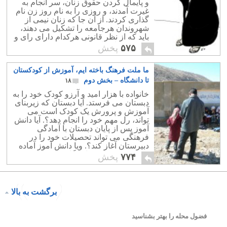
و پایمال کردن حقوق زنان، سر انجام به
غیرت آمدند، و روزی را به نام روز زن نام
گذاری کردند. از آن جا که زنان نیمی از
شهروندان هرجامعه را تشکیل می دهند،
باید که از نظر قانونی هرکدام دارای رای و
حقوقی برابر با مردان باشند.
۵۷۵
پخش
ما ملت فرهنگ باخته ایم، آموزش از کودکستان
تا دانشگاه – بخش دوم
۱۸
خانواده با هزار امید و آرزو کودک خود را به
دبستان می فرستد. آیا دبستان که زیربنای
آموزش و پرورش یک کودک است می
تواند، رل مهم خود را انجام دهد؟. آیا دانش
آموز پس از پایان دبستان با آمادگی
فرهنگی می تواند تحصیلات خود را در
دبیرستان آغاز کند؟. ویا دانش آموز آماده
دریافت تحصیلات دانشگاهی است؟.
۷۷۴
پخش
برگشت به بالا
فضول محله را بهتر بشناسید