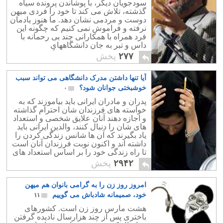
سودجویان دیگر، با پوشاندن پرونده سیاه
گذشته، تلاش می کند تا خود را فردی میهن
دوست و مردمی نشان دهد. ما هنوز یادمان
نرفته و فراموش نمی کنیم که چگونه این
فرد همراه با همکارانی چند بی رحمانه با
داس و تبر به جان دانشگاههای
کشورافتادند، استادان و فرهنگ کشورمان
۲۷۷
پخش
را درو کردند
آیا تنها داشتن مدرک دانشگاهی می تواند سبب
خوشبختی جوانان شود؟
۰
پدران و مادران ایرانی باید بیاموزند که به
خواسته های فرزندان شان احترام گذاشته
و اجازه دهند آنان علایق شخصی و استعداد
های شان را دنبال کنند، والدین ایرانی باید
یاد بگیرند که آن ها شانس زندگی کردن را
داشته اند و اکنون نوبت فرزندان آنان است
تا راه زندگی خود را بر اساس استعداد های
شان انتخاب کنند.
۲۹۴۲
پخش
امروز روز زن را به گرامی بانوان هم میهن
خود، صمیمانه شادباش می گوییم
۱۱
هشت مارس روز زن است. کشورهای
باختری پس از چند هزارسال نادیده گرفتن