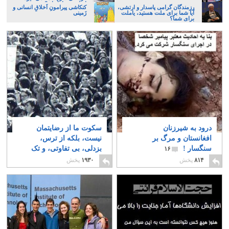
ایرانی، و یا تازیان؟
رزمندگان گرامی پاسدار و ارتشی،
کنکاشی پیرامونِ اَخلاقِ انسانی و
آیا شما برای ملت هستید، یاملت
زَمینی
برای شما؟
درود به شیرزنان
سکوت ما از رضایتمان
افغانستان و مرگ بر
نیست، بلکه از ترس،
سنگسار !
بزدلی، بی تفاوتی، و تک
۱۶
روی امان است
۸
۸۱۴
پخش
۱۹۳۰
پخش