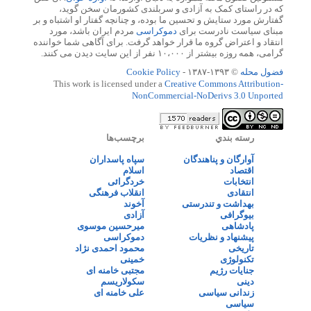
که در راستای کمک به آزادی و سربلندی کشورمان سخن گوید،
گفتارش مورد ستایش و تحسین ما بوده، و چنانچه گفتار او اشتباه و بر
مبنای سیاست نادرست برای
دموکراسی
مردم ایران باشد، مورد
انتقاد و اعتراض گروه ما قرار خواهد گرفت. برای آگاهی شما خواننده
گرامی، همه روزه بیشتر از ۱۰،۰۰۰ نفر از این سایت دیدن می کنند.
فضول محله
© ۱۳۹۳-۱۳۸۷ -
Cookie Policy
This work is licensed under a
Creative Commons Attribution-
NonCommercial-NoDerivs 3.0 Unported
رسته بندي
برچسب‌ها
آوارگان و پناهندگان
سپاه پاسداران
اقتصاد
اسلام
انتخابات
خردگرائی
انتقادی
انقلاب فرهنگی
بهداشت و تندرستی
آخوند
بیوگرافی
آزادی
پادشاهی
میرحسین موسوی
پیشنهاد و نظریات
دموکراسی
تاریخی
محمود احمدی نژاد
تکنولوژی
خمینی
جنایات رژیم
مجتبی خامنه ای
دینی
سکولاریسم
زندانی سیاسی
علی خامنه ای
سیاسی