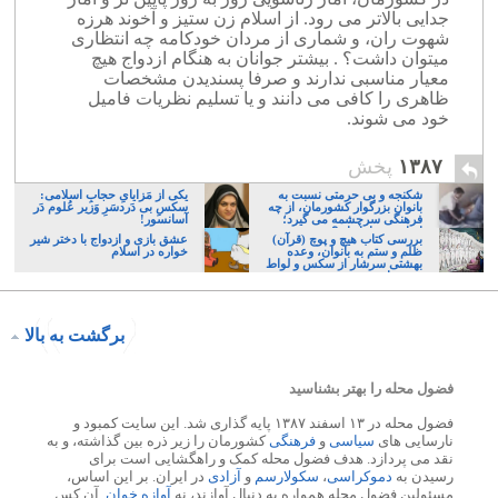
جدایی بالاتر می رود. از اسلام زن ستیز و آخوند هرزه
شهوت ران، و شماری از مردان خودکامه چه انتظاری
میتوان داشت؟ . بیشتر جوانان به هنگام ازدواج هیچ
معیار مناسبی ندارند و صرفا پسندیدن مشخصات
ظاهری را کافی می دانند و یا تسلیم نظریات فامیل
خود می شوند.
۱۳۸۷
پخش
شکنجه و بی حرمتی نسبت به
یکی از مَزایایِ حجابِ اسلامی:
بانوان بزرگوار کشورمان، از چه
سکسِ بی دَردسَرِ وَزیر عُلوم دَر
فرهنگی سرچشمه می گیرد؛
آسانسور!
ایرانی، و یا تازیان؟
بررسی کتاب هیچ و پوچ (قرآن)
عشق بازی و ازدواج با دختر شیر
ظلم و ستم به بانوان، وعده
خواره در اسلام
بهشتی سرشار از سکس و لواط
به مردان – بخش دوم
برگشت به بالا
فضول محله را بهتر بشناسید
فضول محله در ۱۳ اسفند ۱۳۸۷ پایه گذاری شد. این سایت کمبود و
نارسایی های
سیاسی
و
فرهنگی
کشورمان را زیر ذره بین گذاشته، و به
نقد می پردازد. هدف فضول محله کمک و راهگشایی است برای
رسیدن به
دموکراسی
،
سکولارسم
و
آزادی
در ایران. بر این اساس،
مسئولین فضول محله همواره به دنبال آوازند، نه
آوازه خوان
. آن کس