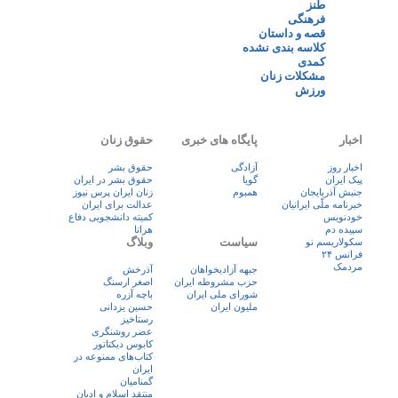
طنز
فرهنگی
قصه و داستان
کلاسه بندی نشده
کمدی
مشکلات زنان
ورزش
اخبار
پایگاه های خبری
حقوق زنان
اخبار روز
آزادگی
حقوق بشر
پيک ايران
گویا
حقوق بشر در ایران
جنبش آذربایجان
همبوم
زنان ايران پرس نيوز
خبرنامه ملّی ایرانیان
عدالت برای ایران
خودنویس
کمیته دانشجویی دفاع
سپیده دم
هرانا
سیاست
وبلاگ
سکولاریسم نو
فرانس ۲۴
مردمک
جبهه آزادیخواهان
آذرخش
حزب مشروطه ایران
اصغر ارسنگ
شورای ملی ایران
باچه آزره
ملیون ایران
حسین یزدانی
رستاخیز
عضر روشنگری
کابوس دیکتاتور
کتاب‌های ممنوعه در
ایران
گمنامیان
منتقد اسلام و ادیان