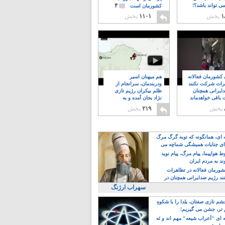
۴
ی تواند باشد؟!
کشورمان است
۱
پخش
۱۱۰۱
پخش
ن کشورمان فعالانه
هم میهنان اسیر
رات شرکت نکنند
ودربندمان، سرانجام از
ایرانی همچنان
ظلم بیکران رژیم تازی
 باقی خواهدماند
نژاد بجان آمده و به
۸
خبابانها ریختند
پخش
۲۱۹
پخش
ه ای، همانگونه که توبه گرگ مرگ
ی جنایات همیشگی شماچه می
!
 هواپیما، پیام مرگ، پیام نوید
د به مردم ایران
کشورمان فعالانه در تظاهرات
د رژیم ضدایرانی همچنان در
 خواهدماند
سهراب ارژنگ
م تازی صفتان، یلدا را با شکوهِ
 تر، جشن می گیریم!
 ای "اَعراب شیعه" مهم اند و نَه