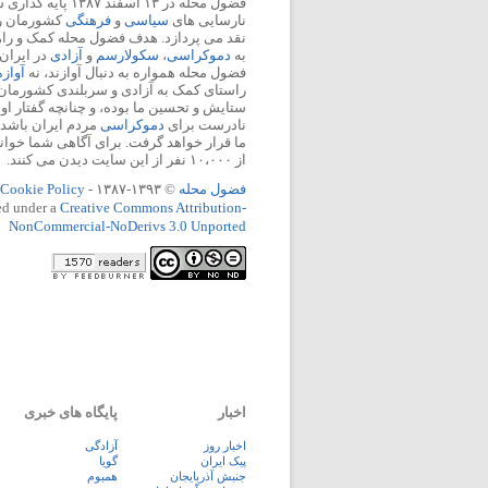
فضول محله در ۱۳ اسفند
نارسایی های
سیاسی
و
فرهنگی
کشورمان را 
نقد می پردازد. هدف فضول محله کمک و ر
به
دموکراسی
،
سکولارسم
و
آزادی
در ایران
فضول محله همواره به دنبال آوازند، نه
آواز
راستای کمک به آزادی و سربلندی کشورمان
ستایش و تحسین ما بوده، و چنانچه گفتار او
نادرست برای
دموکراسی
مردم ایران باشد، 
ما قرار خواهد گرفت. برای آگاهی شما خوان
از ۱۰،۰۰۰ نفر از این سایت دیدن می کنند.
فضول محله
© ۱۳۹۳-۱۳۸۷ -
Cookie Policy
ed under a
Creative Commons Attribution-
NonCommercial-NoDerivs 3.0 Unported
اخبار
پایگاه های خبری
اخبار روز
آزادگی
پيک ايران
گویا
جنبش آذربایجان
همبوم