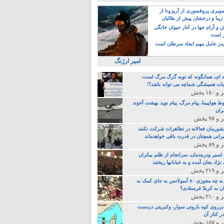
یری پروفسوری از آریزونا از
زیبا و درخشان پیش از طالبان
 آرام تنها در کنار حیوان خانگی
ر است
ز عامل مهم ایجاد سرطان است
امیر ارژنگ
ه ای، همانگونه که توبه گرگ مرگ است،
ات همیشگی شماچه می تواند باشد؟!
ط هواپیما، پیام مرگ، پیام نوید بهشت آخوند
ران
 کشورمان فعالانه در تظاهرات شرکت نکنند
رانی همچنان در قدرت باقی خواهدماند
 اسیر ودربندمان، سرانجام از ظلم بیکران
نژاد بجان آمده و به خبابانها ریختند
خامنه ای، به چه مجوزی ۸۰ آمبولانس به جای کمک به
ن به کربلا فرستادی؟
 برروی کوه باروتی سوار، وکبریتی دردست
ر کنار آن