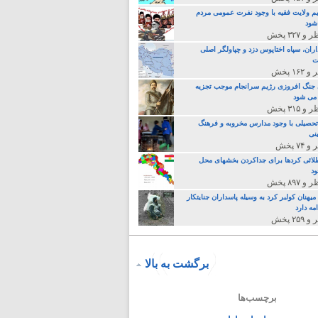
م ولایت فقیه با وجود نفرت عمومی مردم
 شود
اران، سپاه اختاپوس دزد و چپاولگر اصلی
ت
جنگ افروزی رژیم سرانجام موجب تجزیه
می شود
تحصیلی با وجود مدارس مخروبه و فرهنگ
نی
لائی کردها برای جداکردن بخشهای محل
د
یهنان کولبر کرد به وسیله پاسداران جنایتکار
مه دارد
برگشت به بالا
برچسب‌ها