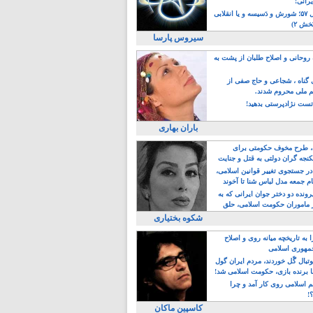
یرانی!
رویداد سال ۵۷؛ شورش و دَسیسه و یا انقلابی
خش ۲)
سیروس پارسا
روحانی و اصلاح طلبان از پشت به
ی گناه ، شجاعی و حاج صفی از
یم ملی محروم شدند.
ست نژادپرستی بدهید!
باران بهاری
طرح مخوف حکومتی برای
جه گران دولتی به قتل و جنایت
در جستجوی تغییر قوانین اسلامی،
ام جمعه مدل لباس شنا تا آخوند
مجنسگرا!
رونده دو دختر جوان ایرانی که به
 ماموران حکومت اسلامی، حلق
شکوه بختیاری
 به تاریخچه میانه روی و اصلاح
مهوری اسلامی
وتبال گًل خوردند، مردم ایران گول
ا برنده بازی، حکومت اسلامی شد!
م اسلامی روی کار آمد و چرا
؟!
کاسپین ماکان