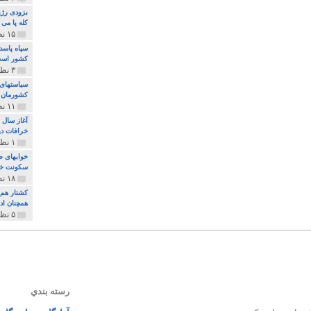
بزودی رژی
کله پا می
۱۵ نظر و ۳۲۷ پخش
سپاه پاسد
کشور اس
۳ نظر و ۱۶۲ پخش
سیاستهای 
کشورمان 
۱۱ نظر و ۳۱۵ پخش
آغاز سال 
خرافات دی
۱ نظر و ۷۴ پخش
خوابهای ط
سکونت خو
۱۸ نظر و ۸۹۷ پخش
کشتار هم م
همچنان ادا
۵ نظر و ۲۵۹ پخش
رسته بندي