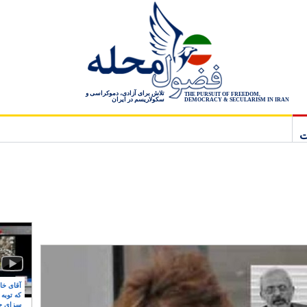
تلاش برای آزادی، دموکراسی و
THE PURSUIT OF FREEDOM,
سکولاریسم در ایران
DEMOCRACY & SECULARISM IN IRAN
ت
آقای خام
که توبه
سزای ج