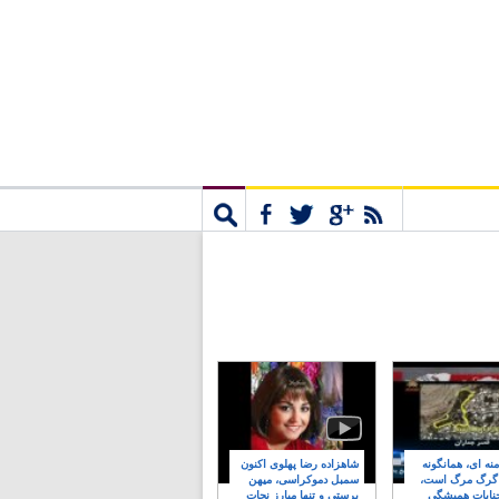
مشترک
جستجو
نه ای، همانگونه
شاهزاده رضا پهلوی اکنون
 گرگ مرگ است،
سمبل دموکراسی، میهن
نایات همیشگی
پرستی و تنها مبارز نجات