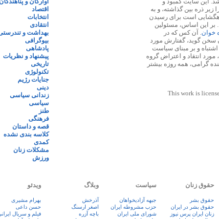
 ۱۳۸۷ پایه گذاری شد. این سایت کمبود و
آوارگان و پناهندگان
زیر ذره بین گذاشته، و به
اقتصاد
اهگشایی است برای رسیدن
انتخابات
. بر این اساس، مسئولین
انتقادی
ه خوان
. آن کس که در
بهداشت و تندرستی
 سخن گوید، گفتارش مورد
بیوگرافی
 اشتباه و بر مبنای سیاست
پادشاهی
مورد انتقاد و اعتراض گروه
پیشنهاد و نظریات
نده گرامی، همه روزه بیشتر
تاریخی
تکنولوژی
جنایات رژیم
دینی
This work is licens
زندانی سیاسی
سیاسی
طنز
فرهنگی
قصه و داستان
کلاسه بندی نشده
کمدی
مشکلات زنان
ورزش
حقوق زنان
سیاست
وبلاگ
ویدئو
حقوق بشر
جبهه آزادیخواهان
آذرخش
بهرام مشیری
حقوق بشر در ایران
حزب مشروطه ایران
اصغر ارسنگ
حسن داعی
زنان ايران پرس نيوز
شورای ملی ایران
باچه آزره
فيلم و سريال ايران