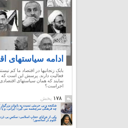
ادامه سیاستهای اق
بابک زنجانیها در اقتصاد ما کم نیست
فعالیت دارند. پرسش این است که چ
نمایند که همان سیاستهای اقتصادی
اجراست؟
۱۷۸
پخش
شکنجه و بی حرمتی نسبت به بانوان بزرگوار 
چه فرهنگی سرچشمه می گیرد؛ ایرانی، و یا تا
یکی از مَزایایِ حجابِ اسلامی: سکسِ بی دَردسَ
عُلوم دَر آسانسور!