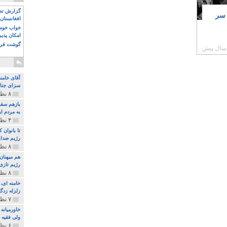
گزارش تصو
 سر
افغانستان 
خواب خوش و
امکان پذی
گوشت قرم
آقای خامن
سزای جنای
۸ نظر و ۱۸۰ پخش
بازهم سقو
به مردم ای
۴ نظر و ۹۷ پخش
تا بانوان
رژیم ضدای
۸ نظر و ۸۹ پخش
هم میهنان
رژیم تازی 
۸ نظر و ۲۱۹ پخش
زلزله زدگا
۷ نظر و ۲۱۰ پخش
خاورمیانه
ولی فقیه د
۶ نظر و ۱۵۷ پخش