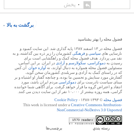
۰
پخش
برگشت به بالا
فضول محله را بهتر بشناسید
فضول محله در ۱۳ اسفند ۱۳۸۷ پایه گذاری شد. این سایت کمبود و
نارسایی های
سیاسی
و
فرهنگی
کشورمان را زیر ذره بین گذاشته، و به
نقد می پردازد. هدف فضول محله کمک و راهگشایی است برای
رسیدن به
دموکراسی
،
سکولارسم
و
آزادی
در ایران. بر این اساس،
مسئولین فضول محله همواره به دنبال آوازند، نه
آوازه خوان
. آن کس
که در راستای کمک به آزادی و سربلندی کشورمان سخن گوید،
گفتارش مورد ستایش و تحسین ما بوده، و چنانچه گفتار او اشتباه و بر
مبنای سیاست نادرست برای
دموکراسی
مردم ایران باشد، مورد
انتقاد و اعتراض گروه ما قرار خواهد گرفت. برای آگاهی شما خواننده
گرامی، همه روزه بیشتر از ۱۰،۰۰۰ نفر از این سایت دیدن می کنند.
فضول محله
© ۱۳۹۳-۱۳۸۷ -
Cookie Policy
This work is licensed under a
Creative Commons Attribution-
NonCommercial-NoDerivs 3.0 Unported
رسته بندي
برچسب‌ها