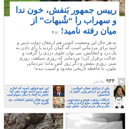
رییس جمهور بَنفش، خون ندا
و سهراب را “شُبهات” از
میان رفته نامید!
۳
به هر حال این وضعیت کنونی هم ارمغان دولت تدبیر و
امید برای مردمانی است که گمان کردند با رأی دادن به
یک دزد و انتخابش، می توان جلوی دزدی را گرفت و
عدالت برقرار کرد! مردمانی که روزی سیاهند، روزی
سبز، روزی بنفش و دگر روز کَس نداند! مردمانی
ملون، با حافظه تاریخی محدود و آسیب دیده!
۹۴۴
پخش
یکی از مَزایایِ حجابِ اسلامی:
این خودخواهی است که اجازه
سکسِ بی دَردسَرِ وَزیر عُلوم دَر
دهیم رژیم ادامه حیات دهد، اما
آسانسور!
حاضر به اتحاد با دیگر دموکراسی
خواهان نباشیم!
خرافات مذهب شیعه و سودجویی
تَحریم فعال نَمایش انتخابات، چه
فرصت طلبان، مانع آزادی و بلای
تأثیری دارد؟
جان و مال مردم ایران- بخش دوم