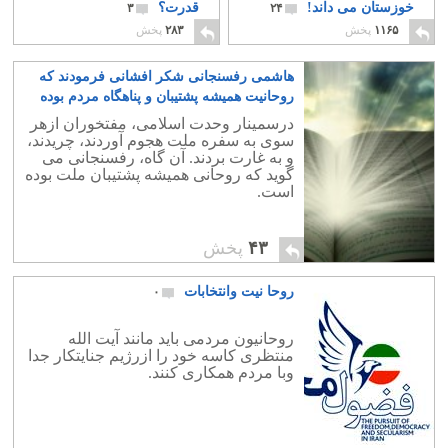
خوزستان می داند!
قدرت؟
۳
۲۴
۱۱۶۵
پخش
۲۸۳
پخش
هاشمی رفسنجانی شکر افشانی فرمودند که
روحانیت همیشه پشتیبان و پناهگاه مردم بوده
است
۱
درسمینار وحدت اسلامی، مفتخوران ازهر
سوی به سفره ملت هجوم آوردند، چریدند،
و به غارت بردند. آن گاه، رفسنجانی می
گوید که روحانی همیشه پشتیبان ملت بوده
است.
۴۳
پخش
روحا نیت وانتخابات
۰
روحانیون مردمی باید مانند آیت الله
منتظری کاسه خود را ازرژیم جنایتکار جدا
وبا مردم همکاری کنند.