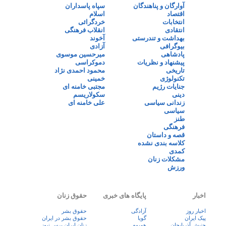
آوارگان و پناهندگان
سپاه پاسداران
اقتصاد
اسلام
انتخابات
خردگرائی
انتقادی
انقلاب فرهنگی
بهداشت و تندرستی
آخوند
بیوگرافی
آزادی
پادشاهی
میرحسین موسوی
پیشنهاد و نظریات
دموکراسی
تاریخی
محمود احمدی نژاد
تکنولوژی
خمینی
جنایات رژیم
مجتبی خامنه ای
دینی
سکولاریسم
زندانی سیاسی
علی خامنه ای
سیاسی
طنز
فرهنگی
قصه و داستان
کلاسه بندی نشده
کمدی
مشکلات زنان
ورزش
اخبار
پایگاه های خبری
حقوق زنان
اخبار روز
آزادگی
حقوق بشر
پيک ايران
گویا
حقوق بشر در ایران
جنبش آذربایجان
همبوم
زنان ايران پرس نيوز