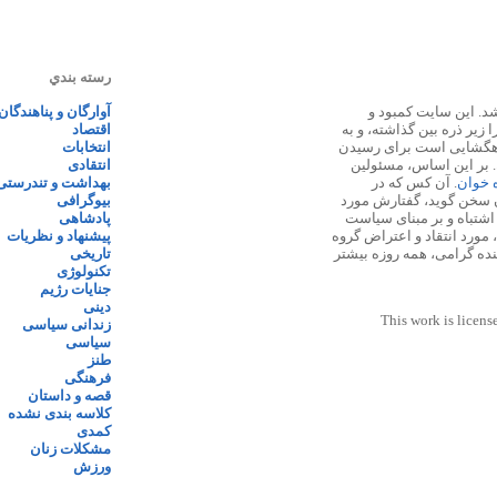
رسته بندي
 ۱۳۸۷ پایه گذاری شد. این سایت کمبود و
آوارگان و پناهندگان
زیر ذره بین گذاشته، و به
اقتصاد
اهگشایی است برای رسیدن
انتخابات
. بر این اساس، مسئولین
انتقادی
ه خوان
. آن کس که در
بهداشت و تندرستی
 سخن گوید، گفتارش مورد
بیوگرافی
 اشتباه و بر مبنای سیاست
پادشاهی
مورد انتقاد و اعتراض گروه
پیشنهاد و نظریات
نده گرامی، همه روزه بیشتر
تاریخی
تکنولوژی
جنایات رژیم
دینی
This work is licens
زندانی سیاسی
سیاسی
طنز
فرهنگی
قصه و داستان
کلاسه بندی نشده
کمدی
مشکلات زنان
ورزش