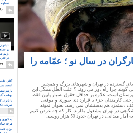
شماچه م
۸
۸۰
تا بانوا
در تظاه
رژیم ضد
گران در سال نو ؛ عمّامه را
در قدرت
۸
۸۹
آقای خامن
شای گسترده در تهران و شهرهای بزرگ و همچنین
است، سزا
گویند چرا راه دور می روند ؟ علت العلل همگی این
تواند باشد؟
بازهم سقوط
رستان است. علاوه بر حداقل حقوق بسیار پایین فقط
بهشت آخون
ان و حتی کارمندان جزء با قراردادی صوری و موقتی
تا بانوان 
کف دستمزد هم بدستشان نمی رسد. بعنوان نمونه
شرکت نکنن
قدرت باقی
شگاهی در تهران مشغول بکارند. کار که چه عرض کنیم
... بیگاری و برخی خود فروشی. بنا به آمار میدانی، در تهران حدود 50 هزار روسپی
به کوری چش
هرچه تمام
برای خامنه