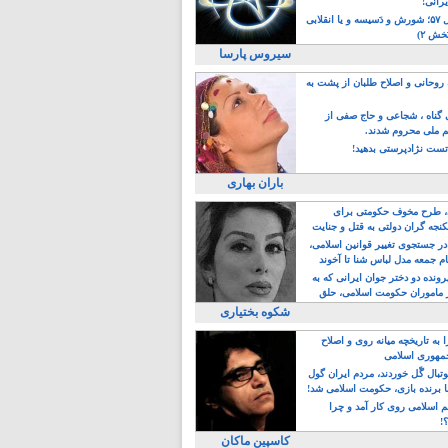
یرانی!
رویداد سال ۵۷؛ شورش و دَسیسه و یا انقلابی
خش ۲)
سیروس پارسا
روحانی و اصلاح طلبان از پشت به
ی گناه ، شجاعی و حاج صفی از
یم ملی محروم شدند.
ست نژادپرستی بدهید!
باران بهاری
طرح مخوف حکومتی برای
جه گران دولتی به قتل و جنایت
در جستجوی تغییر قوانین اسلامی،
ام جمعه مدل لباس شنا تا آخوند
مجنسگرا!
رونده دو دختر جوان ایرانی که به
 ماموران حکومت اسلامی، حلق
شکوه بختیاری
 به تاریخچه میانه روی و اصلاح
مهوری اسلامی
وتبال گًل خوردند، مردم ایران گول
ا برنده بازی، حکومت اسلامی شد!
م اسلامی روی کار آمد و چرا
؟!
کاسپین ماکان