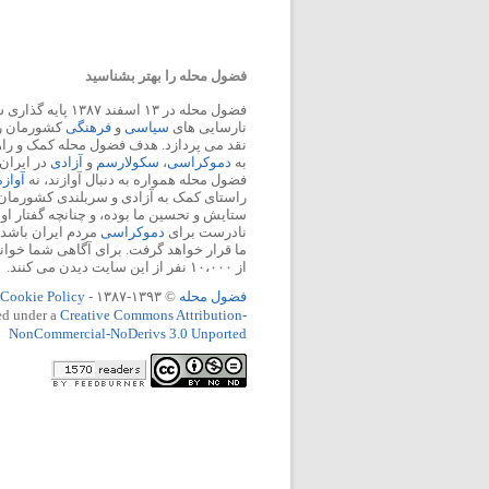
فضول محله را بهتر بشناسید
فضول محله در ۱۳ اسفند
نارسایی های
سیاسی
و
فرهنگی
کشورمان را 
نقد می پردازد. هدف فضول محله کمک و ر
به
دموکراسی
،
سکولارسم
و
آزادی
در ایران
فضول محله همواره به دنبال آوازند، نه
آواز
راستای کمک به آزادی و سربلندی کشورمان
ستایش و تحسین ما بوده، و چنانچه گفتار او
نادرست برای
دموکراسی
مردم ایران باشد، 
ما قرار خواهد گرفت. برای آگاهی شما خوان
از ۱۰،۰۰۰ نفر از این سایت دیدن می کنند.
فضول محله
© ۱۳۹۳-۱۳۸۷ -
Cookie Policy
ed under a
Creative Commons Attribution-
NonCommercial-NoDerivs 3.0 Unported