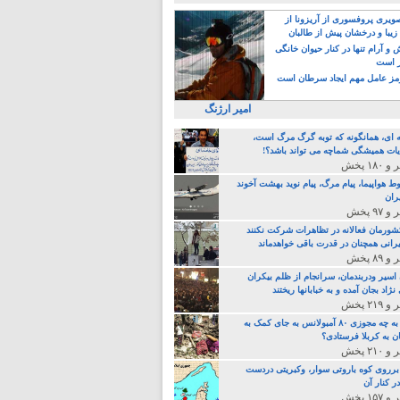
یری پروفسوری از آریزونا از
زیبا و درخشان پیش از طالبان
 آرام تنها در کنار حیوان خانگی
ر است
ز عامل مهم ایجاد سرطان است
امیر ارژنگ
ه ای، همانگونه که توبه گرگ مرگ است،
ات همیشگی شماچه می تواند باشد؟!
ط هواپیما، پیام مرگ، پیام نوید بهشت آخوند
ران
 کشورمان فعالانه در تظاهرات شرکت نکنند
رانی همچنان در قدرت باقی خواهدماند
 اسیر ودربندمان، سرانجام از ظلم بیکران
نژاد بجان آمده و به خبابانها ریختند
خامنه ای، به چه مجوزی ۸۰ آمبولانس به جای کمک به
ن به کربلا فرستادی؟
 برروی کوه باروتی سوار، وکبریتی دردست
ر کنار آن