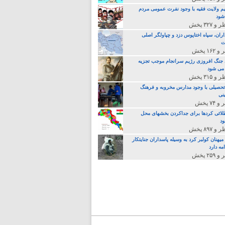
م ولایت فقیه با وجود نفرت عمومی مردم
 شود
اران، سپاه اختاپوس دزد و چپاولگر اصلی
ت
جنگ افروزی رژیم سرانجام موجب تجزیه
می شود
تحصیلی با وجود مدارس مخروبه و فرهنگ
نی
لائی کردها برای جداکردن بخشهای محل
د
یهنان کولبر کرد به وسیله پاسداران جنایتکار
مه دارد