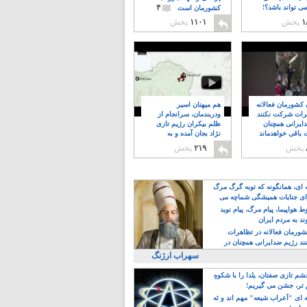
۴
ی تواند باشد؟!
کشورمان است
۱
پخش
۱۱۰۱
پخش
ن کشورمان فعالانه
هم میهنان اسیر
رات شرکت نکنند
ودربندمان، سرانجام از
ایرانی همچنان
ظلم بیکران رژیم تازی
 باقی خواهدماند
نژاد بجان آمده و به
۸
خبابانها ریختند
پخش
۲۱۹
پخش
ه ای، همانگونه که توبه گرگ مرگ
ی جنایات همیشگی شماچه می
!
 هواپیما، پیام مرگ، پیام نوید
د به مردم ایران
کشورمان فعالانه در تظاهرات
د رژیم ضدایرانی همچنان در
 خواهدماند
سهراب ارژنگ
م تازی صفتان، یلدا را با شکوهِ
 تر، جشن می گیریم!
 ای "اَعراب شیعه" مهم اند و نَه