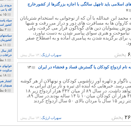
ای اسلامی باید تاچهل سالگی با اجازه بزرگترها از کشورخارج
بزودی رژی
کله پا می
۷
۱۵ نظر و ۳۲۷ پخش
ه محمد ابن عبدالله با آن که از نوجوانی به استخدام شتربانان
سپاه پاسد
 کاروان ها به مسافرت های دور و دراز می رفت و شبها
کشور اس
وزش پیشوایان دین های گوناگون قرار می گرفت، ولی
۳ نظر و ۱۶۲ پخش
نیاموخت و هنری سوای پیامبر شدن به دست نیاورد،
سیاستهای 
ن، برای برگزیده شدن به پیامبری آماده و به اصطلاح صفر
کشورمان 
د.
۱۱ نظر و ۳۱۵ پخش
آغاز سال 
۶
پخش
سهراب ارژنگ
|
۱۳ سال پیش
خرافات دی
۱ نظر و ۷۴ پخش
خوابهای ط
به نام ازدواج کودکان یا گسترش فساد و فحشاء در ایران
۱۳
سکونت خو
۱۸ نظر و ۸۹۷ پخش
ناگوار و دلهره آور زناشویی کودکان و نونهالان از هر گوشه
کشتار هم م
می رسد. خبرهایی که آینده ای تیره و تار برای ایرانی به
همچنان ادا
دنبال خواهد داشت. در سال ۸۹ از میان ۳۴۲ هزار ازدواج زیر ۱۸
۵ نظر و ۲۵۹ پخش
سال، ۴۲ هزار آن کودکان میان۱۰ تا ۱۴ ساله بودند.در سال ۸۹،
۲۶
پخش
سهراب ارژنگ
|
۱۳ سال پیش