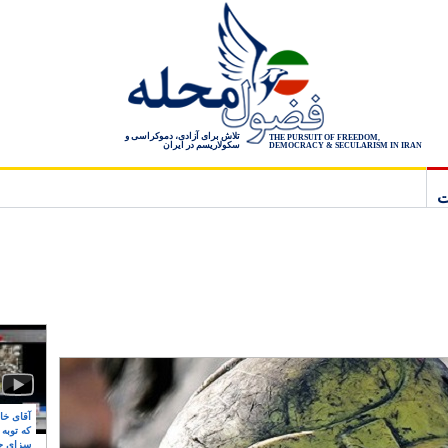
تلاش برای آزادی، دموکراسی و
THE PURSUIT OF FREEDOM,
سکولاریسم در ایران
DEMOCRACY & SECULARISM IN IRAN
ت
آقای خام
که توبه
سزای ج