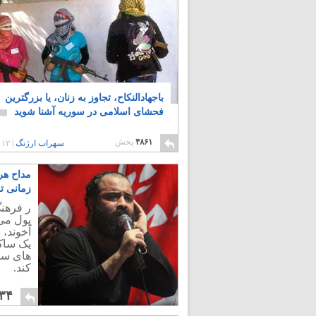
باجهادالنکاح، تجاوز به زنان، یا بزرگترین
فحشای اسلامی در سوریه آشنا شوید
۴۸۶۱
پخش
سهراب ارژنگ
|
۱۲ سال پیش
مداح هر
زمانی تر
ر فرهنگ
پول می 
آخوند،
یک ساک 
های سنگ
کند.
۳۴