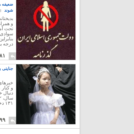
ضعیفه ه
شوند
بدبختان
و همراه
تحت آم
سوادی 
بنابرای
درجه بو
۸۱
جنایتی 
خبرهای 
و کنار 
۱۳۱ دختر زیر ۱۵ سال با مردان بالای ۵۰ سال ازدواج کردند
۹۹