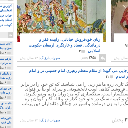
گزارش تصو
افغانستان 
خواب خوش و
امکان پذی
گوشت قرم
زنان خودفروش خیابانی، زاییده فقر و
آقای خامن
درماندگی، فساد و غارتگری ارمغان حکومت
۹
سزای جنای
اسلامی
۲
۸ نظر و ۱۸۰ پخش
۳۸۵۸
پخش
سهراب ارژنگ
|
۱۳ سال پیش
بازهم سقو
به مردم ای
۴ نظر و ۹۷ پخش
جایی می گوید؛ از مقام معظم رهبری امام حسینی تر و امام
تا بانوان
 ندیدم
۱۱
رژیم ضدای
۸ نظر و ۸۹ پخش
 تازی زده ما هر زنی را می شناسند که تن خود را در برابر
فروشد. گناهی است نابخشودنی و سزای او بنا بر فتوای
هم میهنان
رژیم تازی 
 سنگسار است. سنگساری که مزدوران رژیم وضو بگیرند،
۸ نظر و ۲۱۹ پخش
و کیسه سنگ در جلو خود گذارند، و الله اکبر گویان پاره
 را به زن درمانده و اسیر در چنگال دکانداران دین پرتاب
زلزله زدگا
۷ نظر و ۲۱۰ پخش
خاورمیانه
۳
پخش
سهراب ارژنگ
|
۱۳ سال پیش
ولی فقیه د
۶ نظر و ۱۵۷ پخش