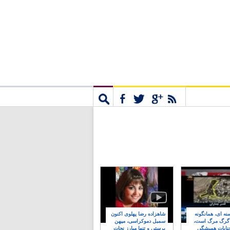
مشترک
جستجو
نه ای، همانگونه
شاهزاده رضا پهلوی اکنون
 گرگ مرگ است،
سمبل دموکراسی، میهن
نایات همیشگی
پرستی و تنها مبارز نجات