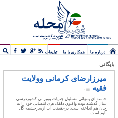
تلاش برای آزادی، دموکراسی و
THE PURSUIT OF FREEDOM,
سکولاریسم در ایران
DEMOCRACY & SECULARISM IN IRAN
درباره ما
همکاری با ما
تبلیغات
نخستین
مشترک
جستج
بایگانی
برگ
میرزارضای کرمانی وولایت
فقیه
۰
خامنه ای بتنهائی مسئول جنایات وویرانی کشوردرسی
سال گذشته بوده واکنون دلقک های انتصابی خود را به
جان هم انداخته است. درحقیقت آب ازسرچشمه گل
آلود است.