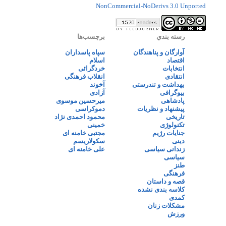
NonCommercial-NoDerivs 3.0 Unported
رسته بندي
برچسب‌ها
آوارگان و پناهندگان
سپاه پاسداران
اقتصاد
اسلام
انتخابات
خردگرائی
انتقادی
انقلاب فرهنگی
بهداشت و تندرستی
آخوند
بیوگرافی
آزادی
پادشاهی
میرحسین موسوی
پیشنهاد و نظریات
دموکراسی
تاریخی
محمود احمدی نژاد
تکنولوژی
خمینی
جنایات رژیم
مجتبی خامنه ای
دینی
سکولاریسم
زندانی سیاسی
علی خامنه ای
سیاسی
طنز
فرهنگی
قصه و داستان
کلاسه بندی نشده
کمدی
مشکلات زنان
ورزش