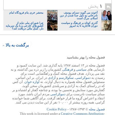
۱
پخش
آخوند می گوید: سزای یوسف
محشر خری بنام فرودگاه امام
نادرخانی به دلیل جدا شدن از دین
اسلام، مرگ است
گذری کوتاه بر فرهنگ و سیاست
چرا شورایِ ملی نباید از
دوران قاجاریه تا به امروز
کشورهایِ خارجی و یا یک سرمایه
دار، کمکِ مالی دریافت کند؟
برگشت به بالا
فضول محله را بهتر بشناسید
فضول محله در ۱۳ اسفند ۱۳۸۷ پایه گذاری شد. این سایت کمبود و
نارسایی های
سیاسی
و
فرهنگی
کشورمان را زیر ذره بین گذاشته، و به
نقد می پردازد. هدف فضول محله کمک و راهگشایی است برای
رسیدن به
دموکراسی
،
سکولارسم
و
آزادی
در ایران. بر این اساس،
مسئولین فضول محله همواره به دنبال آوازند، نه
آوازه خوان
. آن کس
که در راستای کمک به آزادی و سربلندی کشورمان سخن گوید،
گفتارش مورد ستایش و تحسین ما بوده، و چنانچه گفتار او اشتباه و بر
مبنای سیاست نادرست برای
دموکراسی
مردم ایران باشد، مورد
انتقاد و اعتراض گروه ما قرار خواهد گرفت. برای آگاهی شما خواننده
گرامی، همه روزه بیشتر از ۱۰،۰۰۰ نفر از این سایت دیدن می کنند.
فضول محله
© ۱۳۹۳-۱۳۸۷ -
Cookie Policy
This work is licensed under a
Creative Commons Attribution-