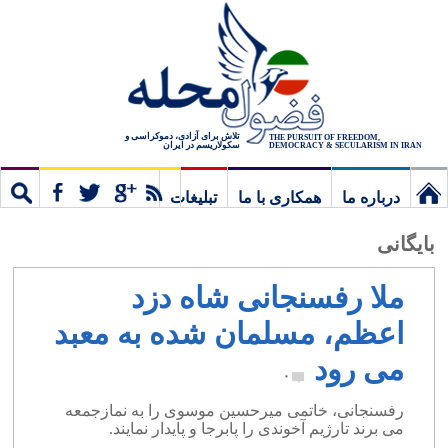
تلاش برای آزادی، دموکراسی و
THE PURSUIT OF FREEDOM,
سکولاریسم در ایران
DEMOCRACY & SECULARISM IN IRAN
درباره ما
همکاری با ما
تبلیغات
نخستین
مشترک
جستج
بایگانی
برگ
ملا رفسنجانی شاه دزد
اعظم، مسلمان شده به معبد
می رود
۰
رفسنجانی، خاتمی میرحسین موسوی را به نمازجمعه
می برند تارژیم آخوندی را پابرجا و پایدار نمایند.