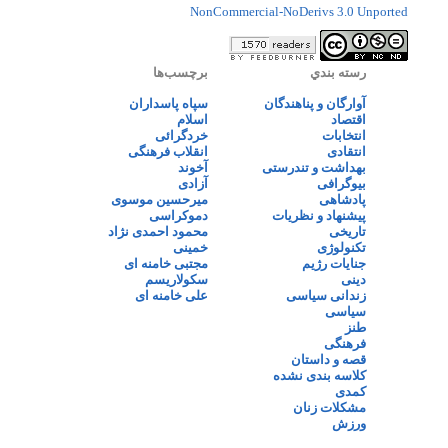
NonCommercial-NoDerivs 3.0 Unported
رسته بندي
برچسب‌ها
آوارگان و پناهندگان
سپاه پاسداران
اقتصاد
اسلام
انتخابات
خردگرائی
انتقادی
انقلاب فرهنگی
بهداشت و تندرستی
آخوند
بیوگرافی
آزادی
پادشاهی
میرحسین موسوی
پیشنهاد و نظریات
دموکراسی
تاریخی
محمود احمدی نژاد
تکنولوژی
خمینی
جنایات رژیم
مجتبی خامنه ای
دینی
سکولاریسم
زندانی سیاسی
علی خامنه ای
سیاسی
طنز
فرهنگی
قصه و داستان
کلاسه بندی نشده
کمدی
مشکلات زنان
ورزش