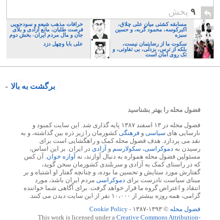
۹
پخش
مسابقه کشتی میان علی چلاق،
خرافات مذهب شیعه و سودجویی
اکبرکوسه، محمود گربه، و حسین
فرصت طلبان، مانع آزادی و بلای
سبزه
جان و مال مردم ایران- بخش دوم
سکوت ما از رضایتمان نیست،
علی بابا وچهل دزد
بلکه از ترس، بزدلی، بی تفاوتی، و
تک روی امان است
برگشت به بالا
فضول محله را بهتر بشناسید
فضول محله در ۱۳ اسفند ۱۳۸۷ پایه گذاری شد. این سایت کمبود و
نارسایی های
سیاسی
و
فرهنگی
کشورمان را زیر ذره بین گذاشته، و به
نقد می پردازد. هدف فضول محله کمک و راهگشایی است برای
رسیدن به
دموکراسی
،
سکولارسم
و
آزادی
در ایران. بر این اساس،
مسئولین فضول محله همواره به دنبال آوازند، نه
آوازه خوان
. آن کس
که در راستای کمک به آزادی و سربلندی کشورمان سخن گوید،
گفتارش مورد ستایش و تحسین ما بوده، و چنانچه گفتار او اشتباه و بر
مبنای سیاست نادرست برای
دموکراسی
مردم ایران باشد، مورد
انتقاد و اعتراض گروه ما قرار خواهد گرفت. برای آگاهی شما خواننده
گرامی، همه روزه بیشتر از ۱۰،۰۰۰ نفر از این سایت دیدن می کنند.
فضول محله
© ۱۳۹۳-۱۳۸۷ -
Cookie Policy
This work is licensed under a
Creative Commons Attribution-