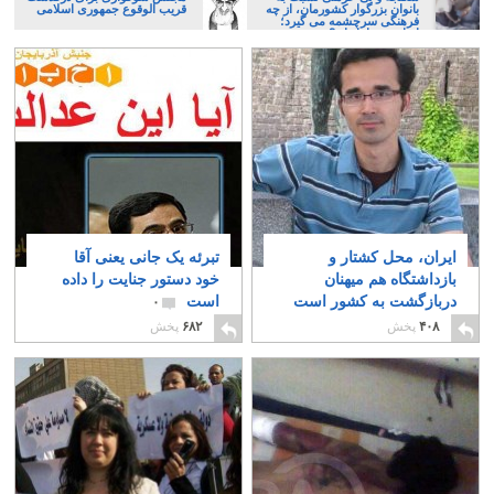
بانوان بزرگوار کشورمان، از چه
قریب الوقوع جمهوری اسلامی
فرهنگی سرچشمه می گیرد؛
ایرانی، و یا تازیان؟
ایران، محل کشتار و
تبرئه یک جانی یعنی آقا
بازداشتگاه هم میهنان
خود دستور جنایت را داده
دربازگشت به کشور است
است
۰
۰
۴۰۸
پخش
۶۸۲
پخش