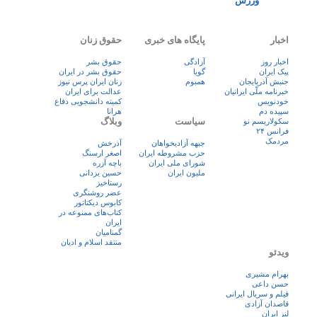
ورزش
اخبار
پایگاه های خبری
حقوق زنان
اخبار روز
آزادگی
حقوق بشر
پيک ايران
گویا
حقوق بشر در ایران
جنبش آذربایجان
همبوم
زنان ايران پرس نيوز
خبرنامه ملّی ایرانیان
عدالت برای ایران
خودنویس
کمیته دانشجویی دفاع
سپیده دم
هرانا
سیاست
وبلاگ
سکولاریسم نو
فرانس ۲۴
مردمک
جبهه آزادیخواهان
آذرخش
حزب مشروطه ایران
اصغر ارسنگ
شورای ملی ایران
باچه آزره
ملیون ایران
حسین یزدانی
رستاخیز
عضر روشنگری
کابوس دیکتاتور
کتاب‌های ممنوعه در
ایران
گمنامیان
منتقد اسلام و ادیان
ویدئو
بهرام مشیری
حسن داعی
فيلم و سريال ايرانی
قاصدان آزادی
لنز ایران