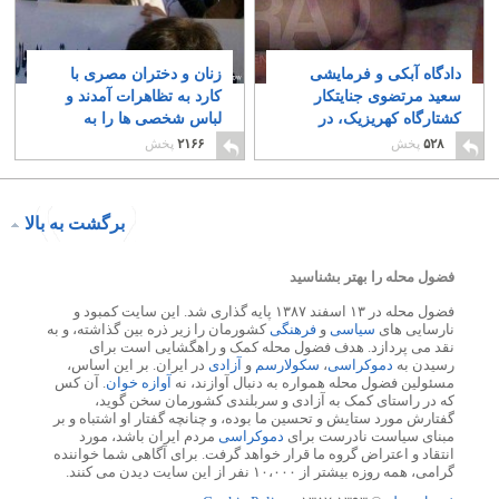
دادگاه آبکی و فرمایشی
زنان و دختران مصری با
سعید مرتضوی جنایتکار
کارد به تظاهرات آمدند و
کشتارگاه کهریزیک، در
لباس شخصی ها را به
پشت دربهای بسته برگزار
مبارزه طلبیدند!
۳۸
۵۲۸
پخش
۲۱۶۶
پخش
شد
۴۱
برگشت به بالا
فضول محله را بهتر بشناسید
فضول محله در ۱۳ اسفند ۱۳۸۷ پایه گذاری شد. این سایت کمبود و
نارسایی های
سیاسی
و
فرهنگی
کشورمان را زیر ذره بین گذاشته، و به
نقد می پردازد. هدف فضول محله کمک و راهگشایی است برای
رسیدن به
دموکراسی
،
سکولارسم
و
آزادی
در ایران. بر این اساس،
مسئولین فضول محله همواره به دنبال آوازند، نه
آوازه خوان
. آن کس
که در راستای کمک به آزادی و سربلندی کشورمان سخن گوید،
گفتارش مورد ستایش و تحسین ما بوده، و چنانچه گفتار او اشتباه و بر
مبنای سیاست نادرست برای
دموکراسی
مردم ایران باشد، مورد
انتقاد و اعتراض گروه ما قرار خواهد گرفت. برای آگاهی شما خواننده
گرامی، همه روزه بیشتر از ۱۰،۰۰۰ نفر از این سایت دیدن می کنند.