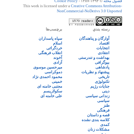
فضول محله
© ۱۳۹۳-۱۳۸۷ -
Cookie Policy
This work is licensed under a
Creative Commons Attribution-
NonCommercial-NoDerivs 3.0 Unported
رسته بندي
برچسب‌ها
آوارگان و پناهندگان
سپاه پاسداران
اقتصاد
اسلام
انتخابات
خردگرائی
انتقادی
انقلاب فرهنگی
بهداشت و تندرستی
آخوند
بیوگرافی
آزادی
پادشاهی
میرحسین موسوی
پیشنهاد و نظریات
دموکراسی
تاریخی
محمود احمدی نژاد
تکنولوژی
خمینی
جنایات رژیم
مجتبی خامنه ای
دینی
سکولاریسم
زندانی سیاسی
علی خامنه ای
سیاسی
طنز
فرهنگی
قصه و داستان
کلاسه بندی نشده
کمدی
مشکلات زنان