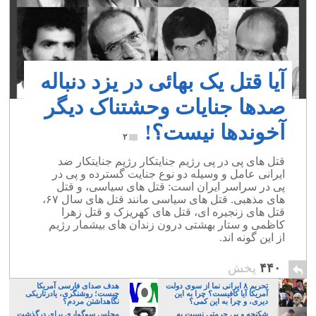
آیا قتل یک بهائی در یزد دنباله
صدها جنایات وحشتناک دیگر
آخوندها نیست؟!
۲
قتل های پی در پی رژیم جنایتکار رژیم جنایتکار ضد
ایرانی عامل و وسیله دو نوع جنایت گسترده و پی در
پی در سراسر ایران است: قتل های سیاسی، و قتل
های مذهبی. قتل های سیاسی مانند قتل های سال ۶۷،
قتل های زنجیره ای، قتل های کهریزک و قتل زهرا
کاظمی و ستار بهشتی درون زندان های بیشمار رژیم
از این گونه اند.
۴۴۰
پخش
تحریم ۸ ایرانی نما از سوی دولت
هدف صدای فارسی آمریکا
آمریکا آیا کافیست؟ چرا به این
چیست؛ روشنگری، یادرتاریکی
دیری، و چرا به این کمی؟
نگاهداشتن مردم؟
شکنجه و بی حرمتی نسبت به
مجلس سوگواری برای درگذشت