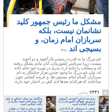
مشکل ما رئیس جمهور کلید
نشانمان نیست، بلکه
سربازان امام زمان، و
بسیجی اند
۳
غم بزرگ ما به قدرت رسیدن یک آخوند و دو آخوند
نیست، زیرا سرتاسر کشورمان، آنان مانند پشکل ریخته
اند و مملکت را مانند ارث پدری در توبره خود جای داده
اند. ولی غم بزرگ ما وجود چندین هزار جنایتکار به نام
سربازان گمنام امام، بسیجی ها، و عربده کشانی چون
مداحانند که هرکدام صدها آدم کش در اختیار خود دارند.
۲۳۳۱
پخش
رژیم ضد ایرانی آخوندی، آموزش
سنگسار نود جوان عراقی به دلیل
و پرورش نونهالان کشورمان را به
مُدل موی شان نمونه دیگری از
نابودی کشانده است
رأفت اسلامی است
سُخنی با مسیحیانی که ادعا دارند
حیات مریخی و حیات در شهاب
که عیسی، خدایِ عشق است!
سنگ ها :حیات فرازمینی به زبان