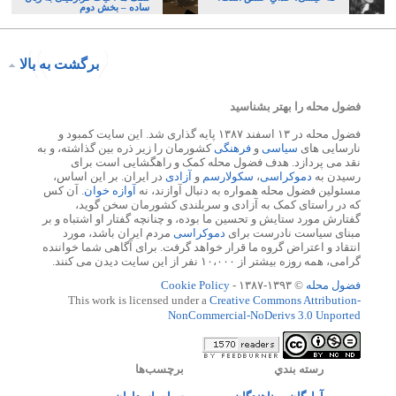
ساده – بخش دوم
برگشت به بالا
فضول محله را بهتر بشناسید
فضول محله در ۱۳ اسفند ۱۳۸۷ پایه گذاری شد. این سایت کمبود و
نارسایی های
سیاسی
و
فرهنگی
کشورمان را زیر ذره بین گذاشته، و به
نقد می پردازد. هدف فضول محله کمک و راهگشایی است برای
رسیدن به
دموکراسی
،
سکولارسم
و
آزادی
در ایران. بر این اساس،
مسئولین فضول محله همواره به دنبال آوازند، نه
آوازه خوان
. آن کس
که در راستای کمک به آزادی و سربلندی کشورمان سخن گوید،
گفتارش مورد ستایش و تحسین ما بوده، و چنانچه گفتار او اشتباه و بر
مبنای سیاست نادرست برای
دموکراسی
مردم ایران باشد، مورد
انتقاد و اعتراض گروه ما قرار خواهد گرفت. برای آگاهی شما خواننده
گرامی، همه روزه بیشتر از ۱۰،۰۰۰ نفر از این سایت دیدن می کنند.
فضول محله
© ۱۳۹۳-۱۳۸۷ -
Cookie Policy
This work is licensed under a
Creative Commons Attribution-
NonCommercial-NoDerivs 3.0 Unported
رسته بندي
برچسب‌ها