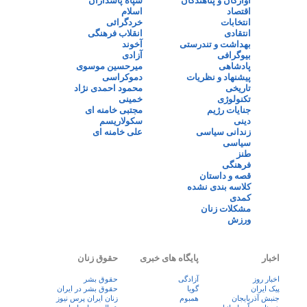
آوارگان و پناهندگان
سپاه پاسداران
اقتصاد
اسلام
انتخابات
خردگرائی
انتقادی
انقلاب فرهنگی
بهداشت و تندرستی
آخوند
بیوگرافی
آزادی
پادشاهی
میرحسین موسوی
پیشنهاد و نظریات
دموکراسی
تاریخی
محمود احمدی نژاد
تکنولوژی
خمینی
جنایات رژیم
مجتبی خامنه ای
دینی
سکولاریسم
زندانی سیاسی
علی خامنه ای
سیاسی
طنز
فرهنگی
قصه و داستان
کلاسه بندی نشده
کمدی
مشکلات زنان
ورزش
اخبار
پایگاه های خبری
حقوق زنان
اخبار روز
آزادگی
حقوق بشر
پيک ايران
گویا
حقوق بشر در ایران
جنبش آذربایجان
همبوم
زنان ايران پرس نيوز