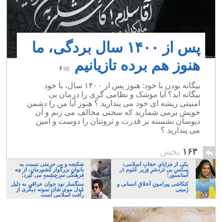
پس از ۱۴۰۰ سال بردگی، ما
هنوز هم برده تازیانیم
۶
بیگانه بودن با خود: هنوز پس از ۱۴۰۰ سال، با خود
بیگانه اید؟ آیا موشک و نظامی گری را درمان بی
امنیتی ریشه ای خود می پندارید ؟ هنوز آیا من را دشمن
خویش برمی شمارید که سخنی مخالف می زنم و آن
دیوسان نشسته بر قدرت و ثروتتان را دوست و امین
می پندارید ؟
۱۶۳
پخش
یکی از مَزایایِ حجابِ اسلامی:
شکنجه و بی حرمتی نسبت به
سکسِ بی دَردسَرِ وَزیر عُلوم دَر
بانوان بزرگوار کشورمان، از چه
آسانسور!
فرهنگی سرچشمه می گیرد؛
ایرانی، و یا تازیان؟
کنکاشی پیرامونِ اَخلاقِ انسانی و
سنگسار نود جوان عراقی به دلیل
زَمینی
مُدل موی شان نمونه دیگری از
رأفت اسلامی است