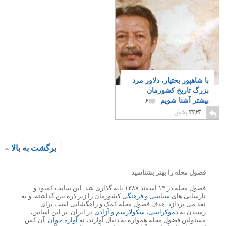
با شاهپور بختیار، دلاور مرد
بزرگ تاریخ کشورمان
بیشتر آشنا شویم
۶
۲۲۶۳
پخش
برگشت به بالا
فضول محله را بهتر بشناسید
فضول محله در ۱۳ اسفند ۱۳۸۷ پایه گذاری شد. این سایت کمبود و
نارسایی های
سیاسی
و
فرهنگی
کشورمان را زیر ذره بین گذاشته، و به
نقد می پردازد. هدف فضول محله کمک و راهگشایی است برای
رسیدن به
دموکراسی
،
سکولارسم
و
آزادی
در ایران. بر این اساس،
مسئولین فضول محله همواره به دنبال آوازند، نه
آوازه خوان
. آن کس