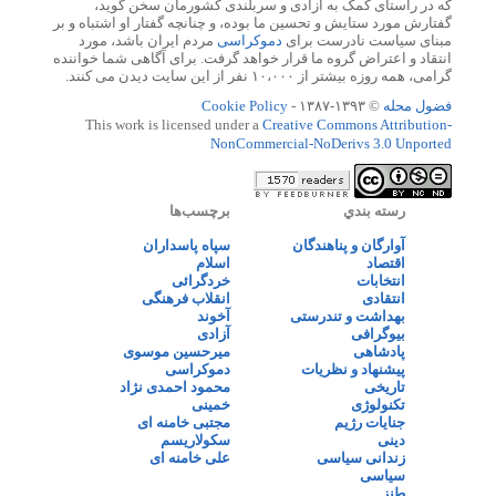
که در راستای کمک به آزادی و سربلندی کشورمان سخن گوید،
گفتارش مورد ستایش و تحسین ما بوده، و چنانچه گفتار او اشتباه و بر
مبنای سیاست نادرست برای
دموکراسی
مردم ایران باشد، مورد
انتقاد و اعتراض گروه ما قرار خواهد گرفت. برای آگاهی شما خواننده
گرامی، همه روزه بیشتر از ۱۰،۰۰۰ نفر از این سایت دیدن می کنند.
فضول محله
© ۱۳۹۳-۱۳۸۷ -
Cookie Policy
This work is licensed under a
Creative Commons Attribution-
NonCommercial-NoDerivs 3.0 Unported
رسته بندي
برچسب‌ها
آوارگان و پناهندگان
سپاه پاسداران
اقتصاد
اسلام
انتخابات
خردگرائی
انتقادی
انقلاب فرهنگی
بهداشت و تندرستی
آخوند
بیوگرافی
آزادی
پادشاهی
میرحسین موسوی
پیشنهاد و نظریات
دموکراسی
تاریخی
محمود احمدی نژاد
تکنولوژی
خمینی
جنایات رژیم
مجتبی خامنه ای
دینی
سکولاریسم
زندانی سیاسی
علی خامنه ای
سیاسی
طنز