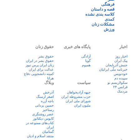
فرهنگی
قصه و داستان
کلاسه بندی نشده
کمدی
مشکلات زنان
ورزش
اخبار
پایگاه های خبری
حقوق زنان
اخبار روز
آزادگی
حقوق بشر
پيک ايران
گویا
حقوق بشر در ایران
جنبش آذربایجان
همبوم
زنان ايران پرس نيوز
خبرنامه ملّی ایرانیان
عدالت برای ایران
خودنویس
کمیته دانشجویی دفاع
سپیده دم
هرانا
سیاست
وبلاگ
سکولاریسم نو
فرانس ۲۴
مردمک
جبهه آزادیخواهان
آذرخش
حزب مشروطه ایران
اصغر ارسنگ
شورای ملی ایران
باچه آزره
ملیون ایران
حسین یزدانی
رستاخیز
عضر روشنگری
کابوس دیکتاتور
کتاب‌های ممنوعه در
ایران
گمنامیان
منتقد اسلام و ادیان