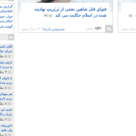
گزارش تصو
فتوایِ قتل شاهین نجفی از بَربَریتِ نهادینه
افغانستان 
شده در اسلام حکایت می کند
۶۱
خواب خوش و
امکان پذی
گوشت قرم
۱۵۴۱
پخش
سیروس پارسا
|
۱۴ سال پیش
آقای خامن
سزای جنای
۸ نظر و ۱۸۰ پخش
بازهم سقو
به مردم ای
۴ نظر و ۹۷ پخش
تا بانوان
رژیم ضدای
۸ نظر و ۸۹ پخش
هم میهنان
رژیم تازی 
۸ نظر و ۲۱۹ پخش
زلزله زدگا
۷ نظر و ۲۱۰ پخش
خاورمیانه
ولی فقیه د
۶ نظر و ۱۵۷ پخش