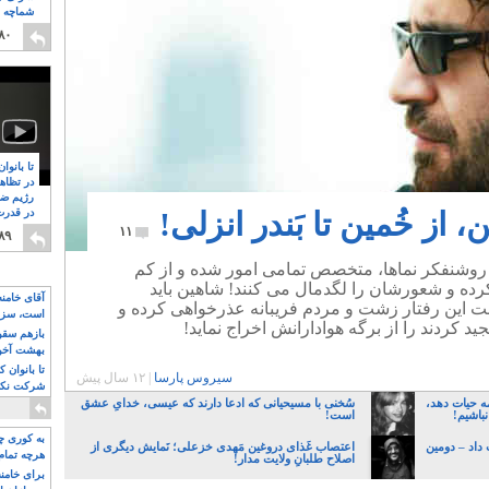
شماچه م
۸
۸۰
تا بانوا
در تظاه
رژیم ضد
، از خُمین تا بَندر انزلی!
در قدرت
۸
۱۱
۸۹
روشنفکر نماها، متخصص تمامی امور شده و از کم
ده و شعورشان را لگدمال می کنند! شاهین باید
آقای خامن
بت این رفتار زشت و مردم فریبانه عذرخواهی کرده و
است، سزا
 کردند را از برگه هوادارانش اخراج نماید!
تواند باشد؟
بازهم سقوط
بهشت آخون
تا بانوان 
سیروس پارسا
|
۱۲ سال پیش
شرکت نکنن
ه حیات دهد،
سُخنی با مسیحیانی که ادعا دارند که عیسی، خدایِ عشق
قدرت باقی
نباشیم!
است!
به کوری چش
داد – دومین
اعتصاب غَذای دروغین مَهدی خزعلی؛ نَمایش دیگری از
هرچه تمام
اصلاح طلبانِ ولایت مدار!
برای خامنه