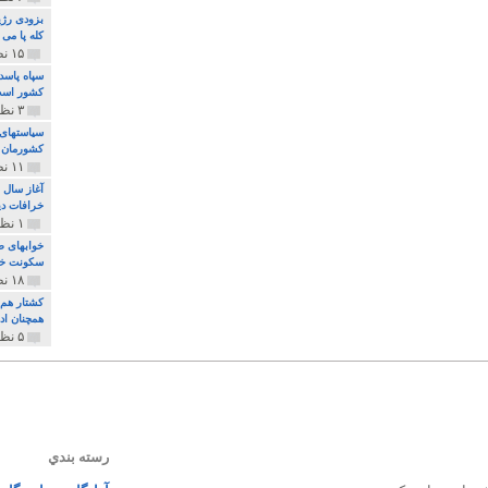
بزودی رژی
کله پا می
۱۵ نظر و ۳۲۷ پخش
سپاه پاسد
کشور اس
۳ نظر و ۱۶۲ پخش
سیاستهای 
کشورمان 
۱۱ نظر و ۳۱۵ پخش
آغاز سال 
خرافات دی
۱ نظر و ۷۴ پخش
خوابهای ط
سکونت خو
۱۸ نظر و ۸۹۷ پخش
کشتار هم م
همچنان ادا
۵ نظر و ۲۵۹ پخش
رسته بندي