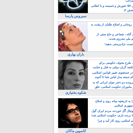
یرانی!
رویداد سال ۵۷؛ شورش و دَسیسه و یا انقلابی
خش ۲)
سیروس پارسا
روحانی و اصلاح طلبان از پشت به
ی گناه ، شجاعی و حاج صفی از
یم ملی محروم شدند.
ست نژادپرستی بدهید!
باران بهاری
طرح مخوف حکومتی برای
جه گران دولتی به قتل و جنایت
در جستجوی تغییر قوانین اسلامی،
ام جمعه مدل لباس شنا تا آخوند
مجنسگرا!
رونده دو دختر جوان ایرانی که به
 ماموران حکومت اسلامی، حلق
شکوه بختیاری
 به تاریخچه میانه روی و اصلاح
مهوری اسلامی
وتبال گًل خوردند، مردم ایران گول
ا برنده بازی، حکومت اسلامی شد!
م اسلامی روی کار آمد و چرا
؟!
کاسپین ماکان