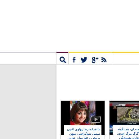
مشترک
جستجو
نه ای، همانگونه
شاهزاده رضا پهلوی اکنون
 گرگ مرگ است،
سمبل دموکراسی، میهن
نایات همیشگی
پرستی و تنها مبارز نجات