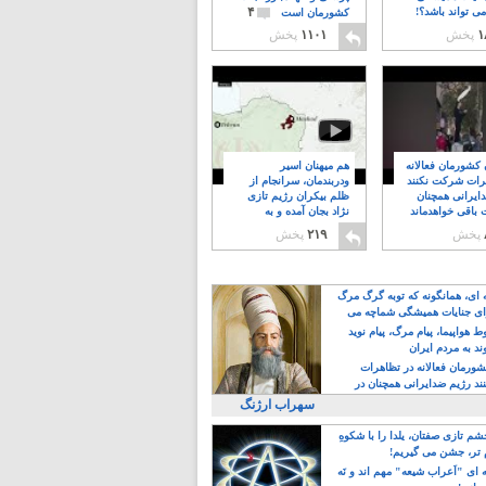
۴
ی تواند باشد؟!
کشورمان است
۱
پخش
۱۱۰۱
پخش
ن کشورمان فعالانه
هم میهنان اسیر
رات شرکت نکنند
ودربندمان، سرانجام از
ایرانی همچنان
ظلم بیکران رژیم تازی
 باقی خواهدماند
نژاد بجان آمده و به
۸
خبابانها ریختند
پخش
۲۱۹
پخش
ه ای، همانگونه که توبه گرگ مرگ
ی جنایات همیشگی شماچه می
!
 هواپیما، پیام مرگ، پیام نوید
د به مردم ایران
کشورمان فعالانه در تظاهرات
د رژیم ضدایرانی همچنان در
 خواهدماند
سهراب ارژنگ
م تازی صفتان، یلدا را با شکوهِ
 تر، جشن می گیریم!
 ای "اَعراب شیعه" مهم اند و نَه