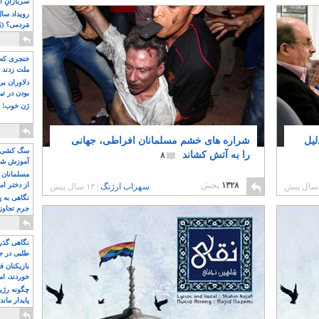
سربازانِ ا
مَردمی؟ (بَ
خنجری که 
ملت زدند
دلاوران ب
بودن در ت
ژن خوب! ت
لیل
شراره های خشم مسلمانان افراطی، جهانی
سگ کشی، 
را به آتش کشاند
۸
آموزش شکن
بیشتر
مسلمانان 
۱۳۲۸
پخش
از دختر ام
سهراب ارژنگ
|
۱۳ سال پیش
مسلمان ه
نگاهی به پ
جرم تجاوز
آویز شدند!
نگاهی گذرا
طلبی در ج
بازیکنان ف
خوردند، ام
چگونه رژی
پایدار ماند