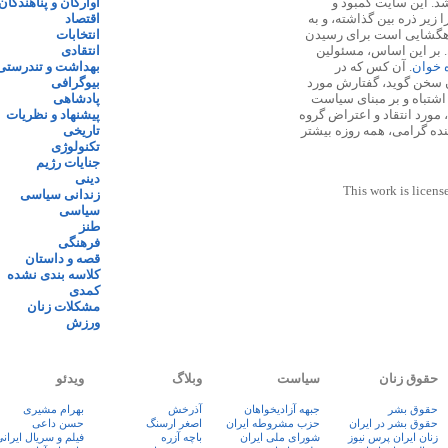
 ۱۳۸۷ پایه گذاری شد. این سایت کمبود و
آوارگان و پناهندگان
زیر ذره بین گذاشته، و به
اقتصاد
اهگشایی است برای رسیدن
انتخابات
. بر این اساس، مسئولین
انتقادی
ه خوان
. آن کس که در
بهداشت و تندرستی
 سخن گوید، گفتارش مورد
بیوگرافی
 اشتباه و بر مبنای سیاست
پادشاهی
مورد انتقاد و اعتراض گروه
پیشنهاد و نظریات
نده گرامی، همه روزه بیشتر
تاریخی
تکنولوژی
جنایات رژیم
دینی
This work is licens
زندانی سیاسی
سیاسی
طنز
فرهنگی
قصه و داستان
کلاسه بندی نشده
کمدی
مشکلات زنان
ورزش
حقوق زنان
سیاست
وبلاگ
ویدئو
حقوق بشر
جبهه آزادیخواهان
آذرخش
بهرام مشیری
حقوق بشر در ایران
حزب مشروطه ایران
اصغر ارسنگ
حسن داعی
زنان ايران پرس نيوز
شورای ملی ایران
باچه آزره
فيلم و سريال ايران