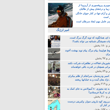
یری پروفسوری از آریزونا از
زیبا و درخشان پیش از طالبان
 آرام تنها در کنار حیوان خانگی
ر است
ز عامل مهم ایجاد سرطان است
امیر ارژنگ
ه ای، همانگونه که توبه گرگ مرگ است،
ات همیشگی شماچه می تواند باشد؟!
ط هواپیما، پیام مرگ، پیام نوید بهشت آخوند
ران
 کشورمان فعالانه در تظاهرات شرکت نکنند
رانی همچنان در قدرت باقی خواهدماند
 اسیر ودربندمان، سرانجام از ظلم بیکران
نژاد بجان آمده و به خبابانها ریختند
خامنه ای، به چه مجوزی ۸۰ آمبولانس به جای کمک به
ن به کربلا فرستادی؟
 برروی کوه باروتی سوار، وکبریتی دردست
ر کنار آن