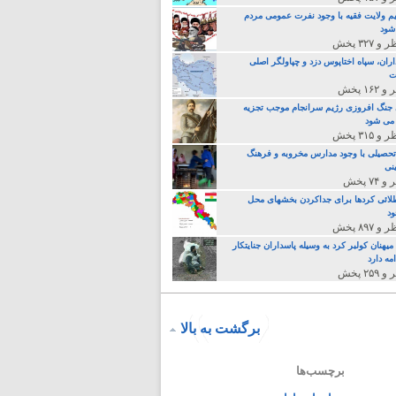
م ولایت فقیه با وجود نفرت عمومی مردم
 شود
اران، سپاه اختاپوس دزد و چپاولگر اصلی
ت
جنگ افروزی رژیم سرانجام موجب تجزیه
می شود
تحصیلی با وجود مدارس مخروبه و فرهنگ
نی
لائی کردها برای جداکردن بخشهای محل
د
یهنان کولبر کرد به وسیله پاسداران جنایتکار
مه دارد
برگشت به بالا
برچسب‌ها