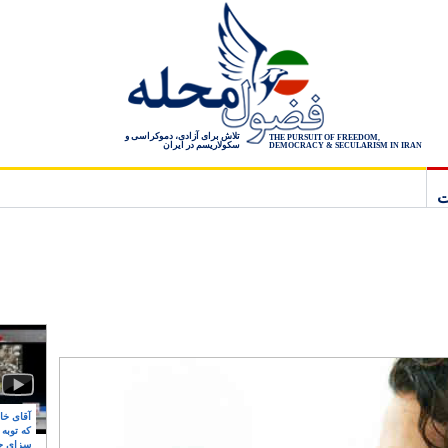
تلاش برای آزادی، دموکراسی و
THE PURSUIT OF FREEDOM,
سکولاریسم در ایران
DEMOCRACY & SECULARISM IN IRAN
ت
آقای خام
که توبه
سزای ج