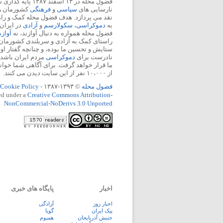
فضول محله در ۱۳ اسفند
نارسایی های
سیاسی
و
فرهنگی
کشورمان را 
نقد می پردازد. هدف فضول محله کمک و ر
به
دموکراسی
،
سکولارسم
و
آزادی
در ایران
فضول محله همواره به دنبال آوازند، نه
آواز
راستای کمک به آزادی و سربلندی کشورمان
ستایش و تحسین ما بوده، و چنانچه گفتار او
نادرست برای
دموکراسی
مردم ایران باشد، 
ما قرار خواهد گرفت. برای آگاهی شما خوان
از ۱۰،۰۰۰ نفر از این سایت دیدن می کنند.
فضول محله
© ۱۳۹۳-۱۳۸۷ -
Cookie Policy
ed under a
Creative Commons Attribution-
NonCommercial-NoDerivs 3.0 Unported
اخبار
پایگاه های خبری
اخبار روز
آزادگی
پيک ايران
گویا
جنبش آذربایجان
همبوم