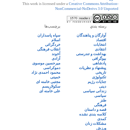
This work is licensed under a
Creative Commons Attribution-
NonCommercial-NoDerivs 3.0 Unported
رسته بندي
برچسب‌ها
آوارگان و پناهندگان
سپاه پاسداران
اقتصاد
اسلام
انتخابات
خردگرائی
انتقادی
انقلاب فرهنگی
بهداشت و تندرستی
آخوند
بیوگرافی
آزادی
پادشاهی
میرحسین موسوی
پیشنهاد و نظریات
دموکراسی
تاریخی
محمود احمدی نژاد
تکنولوژی
خمینی
جنایات رژیم
مجتبی خامنه ای
دینی
سکولاریسم
زندانی سیاسی
علی خامنه ای
سیاسی
طنز
فرهنگی
قصه و داستان
کلاسه بندی نشده
کمدی
مشکلات زنان
ورزش