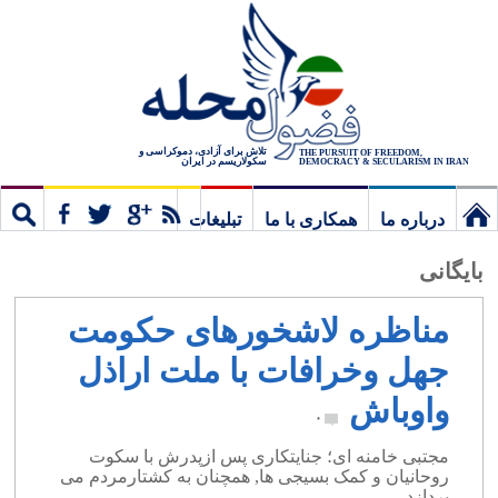
تلاش برای آزادی، دموکراسی و
THE PURSUIT OF FREEDOM,
سکولاریسم در ایران
DEMOCRACY & SECULARISM IN IRAN
درباره ما
همکاری با ما
تبلیغات
نخستین
مشترک
جستج
بایگانی
برگ
مناظره لاشخورهای حکومت
جهل وخرافات با ملت اراذل
واوباش
۰
مجتبی خامنه ای؛ جنایتکاری پس ازپدرش با سکوت
روحانیان و کمک بسیجی ها, همچنان به کشتارمردم می
پردازد.