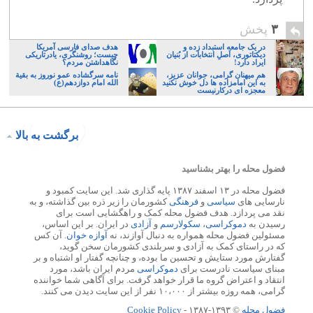
۳
پخش
در یک جامعه استبداد زده و
هدف صدای فارسی آمریکا
دیکتاتوری، اَصلِ انتخابات از بُنیان
چیست؛ روشنگری، یادرتاریکی
ایراد دارد!
نگاهداشتن مردم؟
هم میهنان گرامی، جوانان عزیز،
نامه سرگشاده عمو نوروز به بقیة
به این امامزاده ها دل خوش نکنید
الله امام دوازدهم(ع)
معجزه ای درکارنیست
برگشت به بالا
فضول محله را بهتر بشناسید
فضول محله در ۱۳ اسفند ۱۳۸۷ پایه گذاری شد. این سایت کمبود و
نارسایی های
سیاسی
و
فرهنگی
کشورمان را زیر ذره بین گذاشته، و به
نقد می پردازد. هدف فضول محله کمک و راهگشایی است برای
رسیدن به
دموکراسی
،
سکولارسم
و
آزادی
در ایران. بر این اساس،
مسئولین فضول محله همواره به دنبال آوازند، نه
آوازه خوان
. آن کس
که در راستای کمک به آزادی و سربلندی کشورمان سخن گوید،
گفتارش مورد ستایش و تحسین ما بوده، و چنانچه گفتار او اشتباه و بر
مبنای سیاست نادرست برای
دموکراسی
مردم ایران باشد، مورد
انتقاد و اعتراض گروه ما قرار خواهد گرفت. برای آگاهی شما خواننده
گرامی، همه روزه بیشتر از ۱۰،۰۰۰ نفر از این سایت دیدن می کنند.
فضول محله
© ۱۳۹۳-۱۳۸۷ -
Cookie Policy