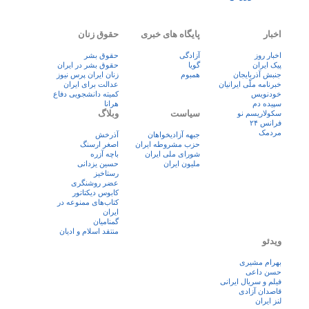
اخبار
پایگاه های خبری
حقوق زنان
اخبار روز
آزادگی
حقوق بشر
پيک ايران
گویا
حقوق بشر در ایران
جنبش آذربایجان
همبوم
زنان ايران پرس نيوز
خبرنامه ملّی ایرانیان
عدالت برای ایران
خودنویس
کمیته دانشجویی دفاع
سپیده دم
هرانا
سیاست
وبلاگ
سکولاریسم نو
فرانس ۲۴
مردمک
جبهه آزادیخواهان
آذرخش
حزب مشروطه ایران
اصغر ارسنگ
شورای ملی ایران
باچه آزره
ملیون ایران
حسین یزدانی
رستاخیز
عضر روشنگری
کابوس دیکتاتور
کتاب‌های ممنوعه در
ایران
گمنامیان
منتقد اسلام و ادیان
ویدئو
بهرام مشیری
حسن داعی
فيلم و سريال ايرانی
قاصدان آزادی
لنز ایران