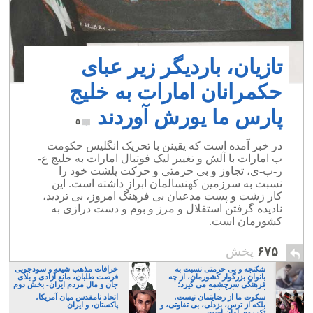
تازیان، باردیگر زیر عبای
حکمرانان امارات به خلیج
پارس ما یورش آوردند
۵
در خبر آمده است که یقینن با تحریک انگلیس حکومت
ب امارات با آلش و تغییر لیک فوتبال امارات به خلیج ع-
ر-ب-ی، تجاوز و بی حرمتی و حرکت پلشت خود را
نسبت به سرزمین کهنسالمان ابراز داشته است. این
کار زشت و پست مدعیان بی فرهنگ امروز، بی تردید،
نادیده گرفتن استقلال و مرز و بوم و دست درازی به
کشورمان است.
۶۷۵
پخش
شکنجه و بی حرمتی نسبت به
خرافات مذهب شیعه و سودجویی
بانوان بزرگوار کشورمان، از چه
فرصت طلبان، مانع آزادی و بلای
فرهنگی سرچشمه می گیرد؛
جان و مال مردم ایران- بخش دوم
ایرانی، و یا تازیان؟
سکوت ما از رضایتمان نیست،
اتحاد نامقدس میان آمریکا،
بلکه از ترس، بزدلی، بی تفاوتی، و
پاکستان، و ایران
تک روی امان است