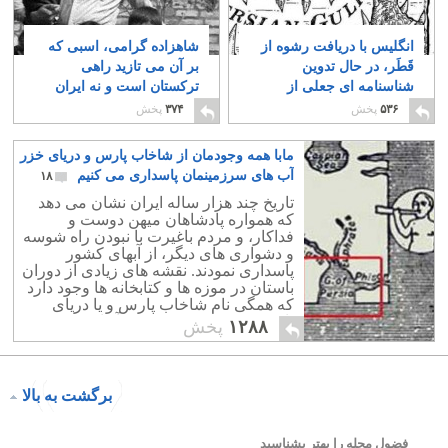
انگلیس با دریافت رشوه از
شاهزاده گرامی، اسبی که
قَطَر، در حال تدوین
بر آن می تازید راهی
شناسنامه ای جعلی از
ترکستان است و نه ایران
منطقه خلیج پارس است
– بخش نخست
۴۲
۵۳۶
پخش
۳۷۴
پخش
۶
مابا همه وجودمان از شاخاب پارس و دریای خزر
آب های سرزمینمان پاسداری می کنیم
۱۸
تاریخ چند هزار ساله ایران نشان می دهد
که همواره پادشاهان میهن دوست و
فداکار، و مردم باغیرت با نبودن راه شوسه
و دشواری های دیگر، از آبهای کشور
پاسداری نمودند. نقشه های زیادی از دوران
باستان در موزه ها و کتابخانه ها وجود دارد
که همگی نام شاخاب پارس و یا دریای
پارس Persian Golf بر روی آنها دیده می
۱۲۸۸
پخش
شود.
برگشت به بالا
فضول محله را بهتر بشناسید