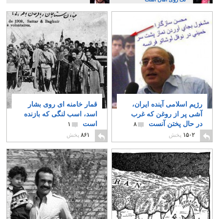
رژیم اسلامی آینده ایران،
قمار خامنه ای روی بشار
آشی پر از روغن که غرب
اسد، اسب لنگی که بازنده
در حال پختن آنست
است
۱
۸
۱۵۰۲
پخش
۸۶۱
پخش