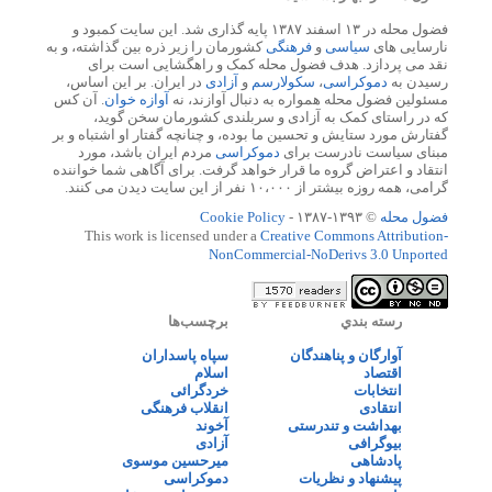
فضول محله در ۱۳ اسفند ۱۳۸۷ پایه گذاری شد. این سایت کمبود و
نارسایی های
سیاسی
و
فرهنگی
کشورمان را زیر ذره بین گذاشته، و به
نقد می پردازد. هدف فضول محله کمک و راهگشایی است برای
رسیدن به
دموکراسی
،
سکولارسم
و
آزادی
در ایران. بر این اساس،
مسئولین فضول محله همواره به دنبال آوازند، نه
آوازه خوان
. آن کس
که در راستای کمک به آزادی و سربلندی کشورمان سخن گوید،
گفتارش مورد ستایش و تحسین ما بوده، و چنانچه گفتار او اشتباه و بر
مبنای سیاست نادرست برای
دموکراسی
مردم ایران باشد، مورد
انتقاد و اعتراض گروه ما قرار خواهد گرفت. برای آگاهی شما خواننده
گرامی، همه روزه بیشتر از ۱۰،۰۰۰ نفر از این سایت دیدن می کنند.
فضول محله
© ۱۳۹۳-۱۳۸۷ -
Cookie Policy
This work is licensed under a
Creative Commons Attribution-
NonCommercial-NoDerivs 3.0 Unported
رسته بندي
برچسب‌ها
آوارگان و پناهندگان
سپاه پاسداران
اقتصاد
اسلام
انتخابات
خردگرائی
انتقادی
انقلاب فرهنگی
بهداشت و تندرستی
آخوند
بیوگرافی
آزادی
پادشاهی
میرحسین موسوی
پیشنهاد و نظریات
دموکراسی