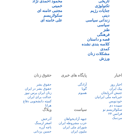
تاریخی
محمود احمدی نژاد
تکنولوژی
خمینی
جنایات رژیم
مجتبی خامنه ای
دینی
سکولاریسم
زندانی سیاسی
علی خامنه ای
سیاسی
طنز
فرهنگی
قصه و داستان
کلاسه بندی نشده
کمدی
مشکلات زنان
ورزش
اخبار
پایگاه های خبری
حقوق زنان
اخبار روز
آزادگی
حقوق بشر
پيک ايران
گویا
حقوق بشر در ایران
جنبش آذربایجان
همبوم
زنان ايران پرس نيوز
خبرنامه ملّی ایرانیان
عدالت برای ایران
خودنویس
کمیته دانشجویی دفاع
سپیده دم
هرانا
سیاست
وبلاگ
سکولاریسم نو
فرانس ۲۴
مردمک
جبهه آزادیخواهان
آذرخش
حزب مشروطه ایران
اصغر ارسنگ
شورای ملی ایران
باچه آزره
ملیون ایران
حسین یزدانی