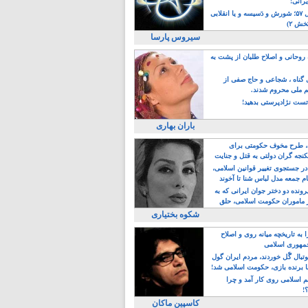
یرانی!
رویداد سال ۵۷؛ شورش و دَسیسه و یا انقلابی
خش ۲)
سیروس پارسا
روحانی و اصلاح طلبان از پشت به
ی گناه ، شجاعی و حاج صفی از
یم ملی محروم شدند.
ست نژادپرستی بدهید!
باران بهاری
طرح مخوف حکومتی برای
جه گران دولتی به قتل و جنایت
در جستجوی تغییر قوانین اسلامی،
ام جمعه مدل لباس شنا تا آخوند
مجنسگرا!
رونده دو دختر جوان ایرانی که به
 ماموران حکومت اسلامی، حلق
شکوه بختیاری
 به تاریخچه میانه روی و اصلاح
مهوری اسلامی
وتبال گًل خوردند، مردم ایران گول
ا برنده بازی، حکومت اسلامی شد!
م اسلامی روی کار آمد و چرا
؟!
کاسپین ماکان