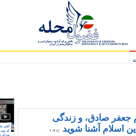
تلاش برای آزادی، دموکراسی و
THE PURSUIT OF FREEDOM,
سکولاریسم در ایران
DEMOCRACY & SECULARISM IN IRAN
ت
ام جعفر صادق، و زندگی
ین اسلام آشنا شوید
آقای خام
۱۰۷
که توبه
سزای ج