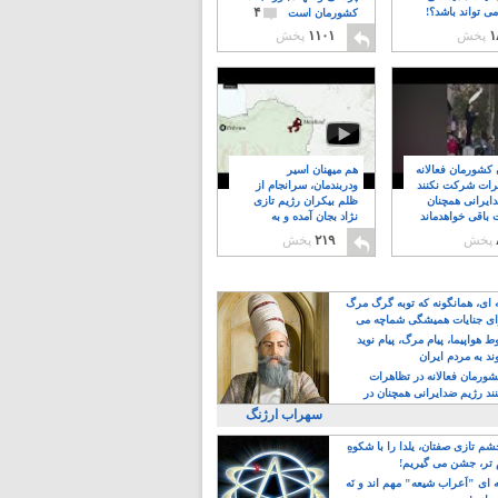
۴
ی تواند باشد؟!
کشورمان است
۱
پخش
۱۱۰۱
پخش
ن کشورمان فعالانه
هم میهنان اسیر
رات شرکت نکنند
ودربندمان، سرانجام از
ایرانی همچنان
ظلم بیکران رژیم تازی
 باقی خواهدماند
نژاد بجان آمده و به
۸
خبابانها ریختند
پخش
۲۱۹
پخش
ه ای، همانگونه که توبه گرگ مرگ
ی جنایات همیشگی شماچه می
!
 هواپیما، پیام مرگ، پیام نوید
د به مردم ایران
کشورمان فعالانه در تظاهرات
د رژیم ضدایرانی همچنان در
 خواهدماند
سهراب ارژنگ
م تازی صفتان، یلدا را با شکوهِ
 تر، جشن می گیریم!
 ای "اَعراب شیعه" مهم اند و نَه