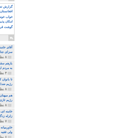
گزارش تصو
افغانستان 
خواب خوش و
امکان پذی
گوشت قرم
آقای خامن
سزای جنای
۸ نظر و ۱۸۰ پخش
بازهم سقو
به مردم ای
۴ نظر و ۹۷ پخش
تا بانوان
رژیم ضدای
۸ نظر و ۸۹ پخش
هم میهنان
رژیم تازی 
۸ نظر و ۲۱۹ پخش
زلزله زدگا
۷ نظر و ۲۱۰ پخش
خاورمیانه
ولی فقیه د
۶ نظر و ۱۵۷ پخش