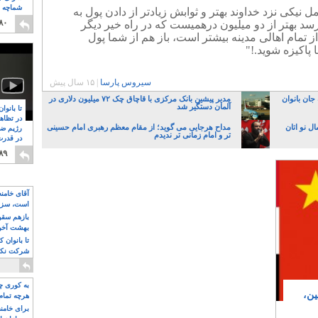
شماچه م
نیکی نزد خداوند بهتر و ثوابش زیادتر از دادن پول به
۸
۸۰
رسد بهتر از دو میلیون درهمیست که در راه خیر دیگر
تمام اهالی مدینه بیشتر است، باز هم از شما پول
پاکیزه شوید.!"
سیروس پارسا
|
۱۵ سال پیش
جان بانوان
مدیر پیشین بانک مرکزی با قاچاق چک ۷۲ میلیون دلاری در
آلمان دستگیر شد
تا بانوا
در تظاه
ال نو اتان
مداح هرجایی می گوید؛ از مقام معظم رهبری امام حسینی
رژیم ضد
تر و امام زمانی تر ندیدم
در قدرت
۸
۸۹
آقای خامن
است، سزا
تواند باشد؟
بازهم سقوط
بهشت آخون
تا بانوان 
شرکت نکنن
قدرت باقی
به کوری چش
ین،
هرچه تمام
برای خامنه