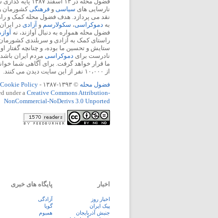
فضول محله در ۱۳ اسفند
نارسایی های
سیاسی
و
فرهنگی
کشورمان را 
نقد می پردازد. هدف فضول محله کمک و ر
به
دموکراسی
،
سکولارسم
و
آزادی
در ایران
فضول محله همواره به دنبال آوازند، نه
آواز
راستای کمک به آزادی و سربلندی کشورمان
ستایش و تحسین ما بوده، و چنانچه گفتار او
نادرست برای
دموکراسی
مردم ایران باشد، 
ما قرار خواهد گرفت. برای آگاهی شما خوان
از ۱۰،۰۰۰ نفر از این سایت دیدن می کنند.
فضول محله
© ۱۳۹۳-۱۳۸۷ -
Cookie Policy
ed under a
Creative Commons Attribution-
NonCommercial-NoDerivs 3.0 Unported
اخبار
پایگاه های خبری
اخبار روز
آزادگی
پيک ايران
گویا
جنبش آذربایجان
همبوم