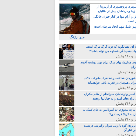
یری پروفسوری از آریزونا از
زیبا و درخشان پیش از طالبان
 آرام تنها در کنار حیوان خانگی
ر است
ز عامل مهم ایجاد سرطان است
امیر ارژنگ
ه ای، همانگونه که توبه گرگ مرگ است،
ات همیشگی شماچه می تواند باشد؟!
ط هواپیما، پیام مرگ، پیام نوید بهشت آخوند
ران
 کشورمان فعالانه در تظاهرات شرکت نکنند
رانی همچنان در قدرت باقی خواهدماند
 اسیر ودربندمان، سرانجام از ظلم بیکران
نژاد بجان آمده و به خبابانها ریختند
خامنه ای، به چه مجوزی ۸۰ آمبولانس به جای کمک به
ن به کربلا فرستادی؟
 برروی کوه باروتی سوار، وکبریتی دردست
ر کنار آن