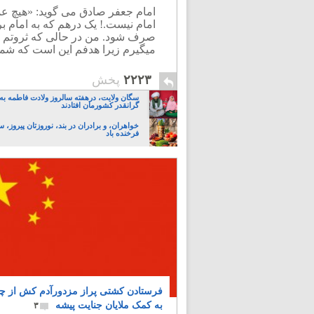
امام جعفر صادق می گوید: «هیچ عمل 
امام نیست.! یک درهم که به امام ب
صرف شود. من در حالی که ثروتم از 
میگیرم زیرا هدفم این است که شما 
۲۲۲۳
پخش
سگان ولایت، درهفته سالروز ولادت فاطمه به 
گرانقدر کشورمان افتادند
خواهران، و برادران در بند، نوروزتان پیروز، س
فرخنده باد
فرستادن کشتی پراز مزدورآدم کش از چ
به کمک ملایان جنایت پیشه
۳