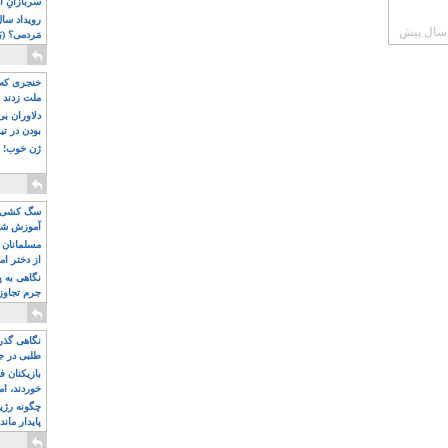
سربازانِ ا
مَردمی؟ (بَ
خنجری که 
ملت زدند
دلاوران ب
بودن در ت
ژن خوب! ت
سگ کشی، 
آموزش شکن
بیشتر
مسلمانان 
از دختر ام
مسلمان ه
نگاهی به پ
جرم تجاوز
آویز شدند!
نگاهی گذرا
طلبی در ج
بازیکنان ف
خوردند، ام
چگونه رژی
پایدار ماند