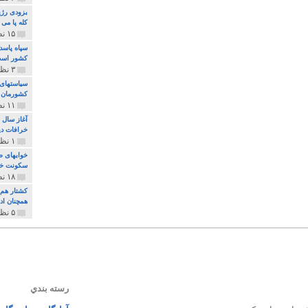
بزودی رژی
کله پا می
۱۵ نظر و ۳۲۷ پخش
سپاه پاسد
کشور اس
۳ نظر و ۱۶۲ پخش
سیاستهای 
کشورمان 
۱۱ نظر و ۳۱۵ پخش
آغاز سال 
خرافات دی
۱ نظر و ۷۴ پخش
خوابهای ط
سکونت خو
۱۸ نظر و ۸۹۷ پخش
کشتار هم م
همچنان ادا
۵ نظر و ۲۵۹ پخش
رسته بندي