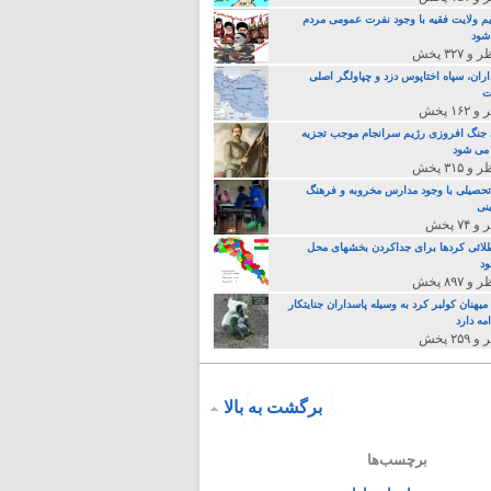
م ولایت فقیه با وجود نفرت عمومی مردم
 شود
اران، سپاه اختاپوس دزد و چپاولگر اصلی
ت
جنگ افروزی رژیم سرانجام موجب تجزیه
می شود
تحصیلی با وجود مدارس مخروبه و فرهنگ
نی
لائی کردها برای جداکردن بخشهای محل
د
یهنان کولبر کرد به وسیله پاسداران جنایتکار
مه دارد
برگشت به بالا
برچسب‌ها