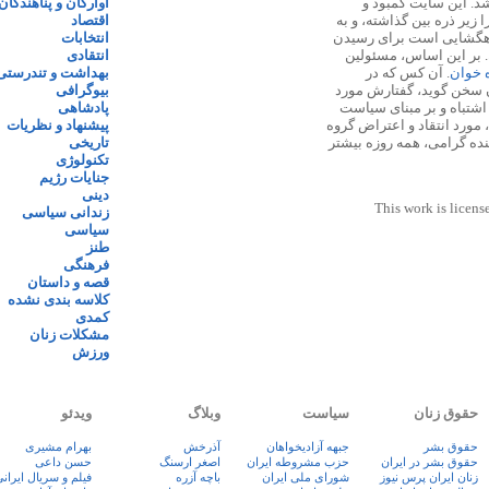
 ۱۳۸۷ پایه گذاری شد. این سایت کمبود و
آوارگان و پناهندگان
زیر ذره بین گذاشته، و به
اقتصاد
اهگشایی است برای رسیدن
انتخابات
. بر این اساس، مسئولین
انتقادی
ه خوان
. آن کس که در
بهداشت و تندرستی
 سخن گوید، گفتارش مورد
بیوگرافی
 اشتباه و بر مبنای سیاست
پادشاهی
مورد انتقاد و اعتراض گروه
پیشنهاد و نظریات
نده گرامی، همه روزه بیشتر
تاریخی
تکنولوژی
جنایات رژیم
دینی
This work is licens
زندانی سیاسی
سیاسی
طنز
فرهنگی
قصه و داستان
کلاسه بندی نشده
کمدی
مشکلات زنان
ورزش
حقوق زنان
سیاست
وبلاگ
ویدئو
حقوق بشر
جبهه آزادیخواهان
آذرخش
بهرام مشیری
حقوق بشر در ایران
حزب مشروطه ایران
اصغر ارسنگ
حسن داعی
زنان ايران پرس نيوز
شورای ملی ایران
باچه آزره
فيلم و سريال ايران