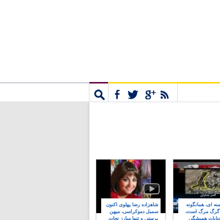
مشترک
جستجو
نه ای، همانگونه
شاهزاده رضا پهلوی اکنون
 گرگ مرگ است،
سمبل دموکراسی، میهن
نایات همیشگی
پرستی و تنها مبارز نجات