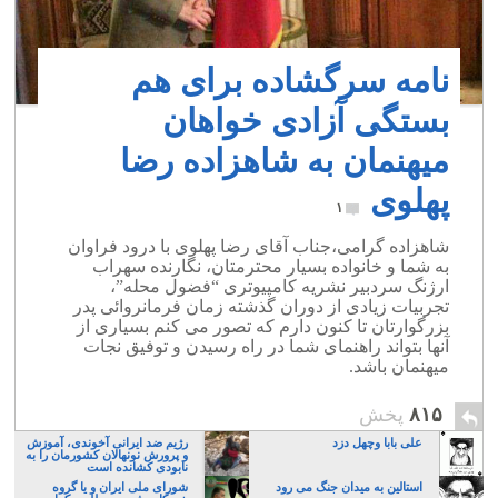
نامه سرگشاده برای هم
بستگی آزادی خواهان
میهنمان به شاهزاده رضا
پهلوی
۱
شاهزاده گرامی،جناب آقای رضا پهلوی با درود فراوان
به شما و خانواده بسیار محترمتان، نگارنده سهراب
ارژنگ سردبیر نشریه کامپیوتری “فضول محله”،
تجربیات زیادی از دوران گذشته زمان فرمانروائی پدر
بزرگوارتان تا کنون دارم که تصور می کنم بسیاری از
آنها بتواند راهنمای شما در راه رسیدن و توفیق نجات
میهنمان باشد.
۸۱۵
پخش
علی بابا وچهل دزد
رژیم ضد ایرانی آخوندی، آموزش
و پرورش نونهالان کشورمان را به
نابودی کشانده است
استالین به میدان جنگ می رود
شورای ملی ایران و یا گروه