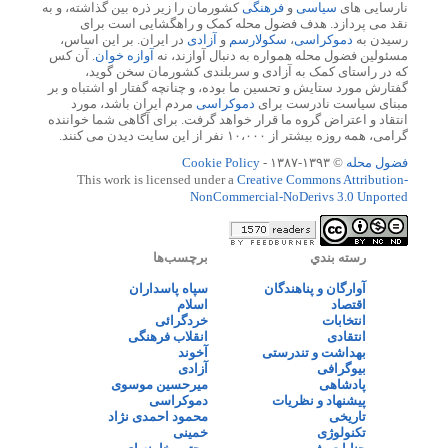
نارسایی های
سیاسی
و
فرهنگی
کشورمان را زیر ذره بین گذاشته، و به
نقد می پردازد. هدف فضول محله کمک و راهگشایی است برای
رسیدن به
دموکراسی
،
سکولارسم
و
آزادی
در ایران. بر این اساس،
مسئولین فضول محله همواره به دنبال آوازند، نه
آوازه خوان
. آن کس
که در راستای کمک به آزادی و سربلندی کشورمان سخن گوید،
گفتارش مورد ستایش و تحسین ما بوده، و چنانچه گفتار او اشتباه و بر
مبنای سیاست نادرست برای
دموکراسی
مردم ایران باشد، مورد
انتقاد و اعتراض گروه ما قرار خواهد گرفت. برای آگاهی شما خواننده
گرامی، همه روزه بیشتر از ۱۰،۰۰۰ نفر از این سایت دیدن می کنند.
فضول محله
© ۱۳۹۳-۱۳۸۷ -
Cookie Policy
This work is licensed under a
Creative Commons Attribution-
NonCommercial-NoDerivs 3.0 Unported
رسته بندي
برچسب‌ها
آوارگان و پناهندگان
سپاه پاسداران
اقتصاد
اسلام
انتخابات
خردگرائی
انتقادی
انقلاب فرهنگی
بهداشت و تندرستی
آخوند
بیوگرافی
آزادی
پادشاهی
میرحسین موسوی
پیشنهاد و نظریات
دموکراسی
تاریخی
محمود احمدی نژاد
تکنولوژی
خمینی