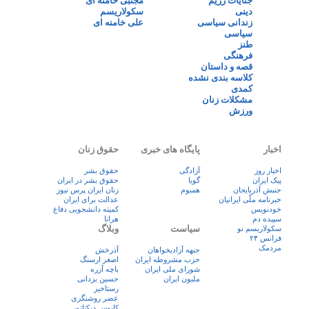
جنایات رژیم
مجتبی خامنه ای
دینی
سکولاریسم
زندانی سیاسی
علی خامنه ای
سیاسی
طنز
فرهنگی
قصه و داستان
کلاسه بندی نشده
کمدی
مشکلات زنان
ورزش
اخبار
پایگاه های خبری
حقوق زنان
اخبار روز
آزادگی
حقوق بشر
پيک ايران
گویا
حقوق بشر در ایران
جنبش آذربایجان
همبوم
زنان ايران پرس نيوز
خبرنامه ملّی ایرانیان
عدالت برای ایران
خودنویس
کمیته دانشجویی دفاع
سپیده دم
هرانا
سیاست
وبلاگ
سکولاریسم نو
فرانس ۲۴
مردمک
جبهه آزادیخواهان
آذرخش
حزب مشروطه ایران
اصغر ارسنگ
شورای ملی ایران
باچه آزره
ملیون ایران
حسین یزدانی
رستاخیز
عضر روشنگری
کابوس دیکتاتور