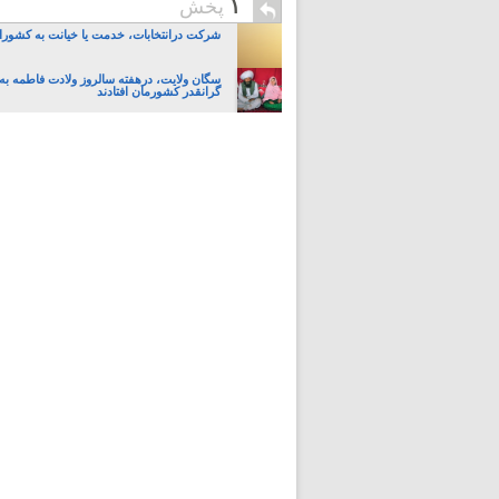
۱
پخش
شرکت درانتخابات، خدمت یا خیانت به کشو
سگان ولایت، درهفته سالروز ولادت فاطمه به 
گرانقدر کشورمان افتادند