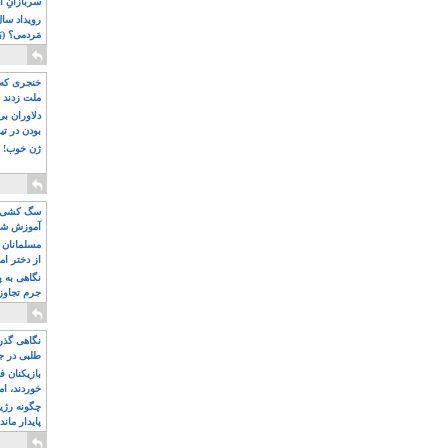
سربازانِ ا
مَردمی؟ (بَ
خنجری که 
ملت زدند
دلاوران ب
بودن در ت
ژن خوب! ت
سگ کشی، 
آموزش شکن
بیشتر
مسلمانان 
از دختر ام
مسلمان ه
نگاهی به پ
جرم تجاوز
آویز شدند!
نگاهی گذرا
طلبی در ج
بازیکنان ف
خوردند، ام
چگونه رژی
پایدار ماند