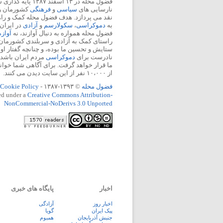
فضول محله در ۱۳ اسفند
نارسایی های
سیاسی
و
فرهنگی
کشورمان را 
نقد می پردازد. هدف فضول محله کمک و ر
به
دموکراسی
،
سکولارسم
و
آزادی
در ایران
فضول محله همواره به دنبال آوازند، نه
آواز
راستای کمک به آزادی و سربلندی کشورمان
ستایش و تحسین ما بوده، و چنانچه گفتار او
نادرست برای
دموکراسی
مردم ایران باشد، 
ما قرار خواهد گرفت. برای آگاهی شما خوان
از ۱۰،۰۰۰ نفر از این سایت دیدن می کنند.
فضول محله
© ۱۳۹۳-۱۳۸۷ -
Cookie Policy
ed under a
Creative Commons Attribution-
NonCommercial-NoDerivs 3.0 Unported
اخبار
پایگاه های خبری
اخبار روز
آزادگی
پيک ايران
گویا
جنبش آذربایجان
همبوم