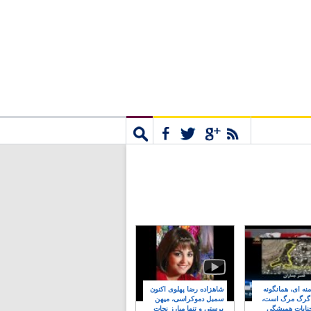
مشترک
جستجو
نه ای، همانگونه
شاهزاده رضا پهلوی اکنون
 گرگ مرگ است،
سمبل دموکراسی، میهن
نایات همیشگی
پرستی و تنها مبارز نجات