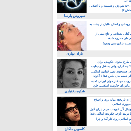
یرانی!
رویداد سال ۵۷؛ شورش و دَسیسه و یا انقلابی
خش ۲)
سیروس پارسا
روحانی و اصلاح طلبان از پشت به
ی گناه ، شجاعی و حاج صفی از
یم ملی محروم شدند.
ست نژادپرستی بدهید!
باران بهاری
طرح مخوف حکومتی برای
جه گران دولتی به قتل و جنایت
در جستجوی تغییر قوانین اسلامی،
ام جمعه مدل لباس شنا تا آخوند
مجنسگرا!
رونده دو دختر جوان ایرانی که به
 ماموران حکومت اسلامی، حلق
شکوه بختیاری
 به تاریخچه میانه روی و اصلاح
مهوری اسلامی
وتبال گًل خوردند، مردم ایران گول
ا برنده بازی، حکومت اسلامی شد!
م اسلامی روی کار آمد و چرا
؟!
کاسپین ماکان