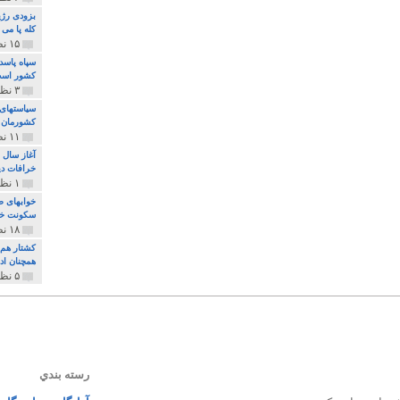
بزودی رژی
کله پا می
۱۵ نظر و ۳۲۷ پخش
سپاه پاسد
کشور اس
۳ نظر و ۱۶۲ پخش
سیاستهای 
کشورمان 
۱۱ نظر و ۳۱۵ پخش
آغاز سال 
خرافات دی
۱ نظر و ۷۴ پخش
خوابهای ط
سکونت خو
۱۸ نظر و ۸۹۷ پخش
کشتار هم م
همچنان ادا
۵ نظر و ۲۵۹ پخش
رسته بندي