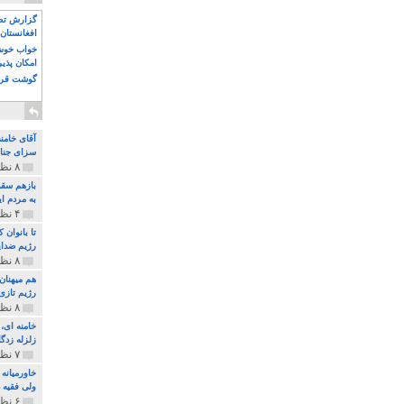
گزارش تصو
افغانستان 
خواب خوش و
امکان پذی
گوشت قرم
آقای خامن
سزای جنای
۸ نظر و ۱۸۰ پخش
بازهم سقو
به مردم ای
۴ نظر و ۹۷ پخش
تا بانوان
رژیم ضدای
۸ نظر و ۸۹ پخش
هم میهنان
رژیم تازی 
۸ نظر و ۲۱۹ پخش
زلزله زدگا
۷ نظر و ۲۱۰ پخش
خاورمیانه
ولی فقیه د
۶ نظر و ۱۵۷ پخش