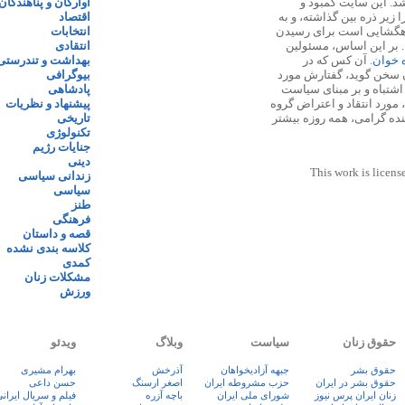
 ۱۳۸۷ پایه گذاری شد. این سایت کمبود و
آوارگان و پناهندگان
زیر ذره بین گذاشته، و به
اقتصاد
اهگشایی است برای رسیدن
انتخابات
. بر این اساس، مسئولین
انتقادی
ه خوان
. آن کس که در
بهداشت و تندرستی
 سخن گوید، گفتارش مورد
بیوگرافی
 اشتباه و بر مبنای سیاست
پادشاهی
مورد انتقاد و اعتراض گروه
پیشنهاد و نظریات
نده گرامی، همه روزه بیشتر
تاریخی
تکنولوژی
جنایات رژیم
دینی
This work is licens
زندانی سیاسی
سیاسی
طنز
فرهنگی
قصه و داستان
کلاسه بندی نشده
کمدی
مشکلات زنان
ورزش
حقوق زنان
سیاست
وبلاگ
ویدئو
حقوق بشر
جبهه آزادیخواهان
آذرخش
بهرام مشیری
حقوق بشر در ایران
حزب مشروطه ایران
اصغر ارسنگ
حسن داعی
زنان ايران پرس نيوز
شورای ملی ایران
باچه آزره
فيلم و سريال ايران