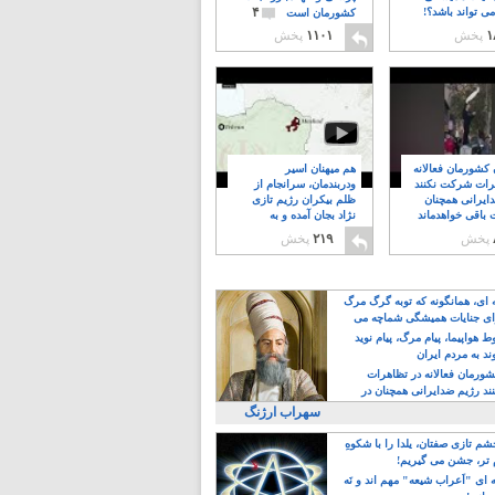
۴
ی تواند باشد؟!
کشورمان است
۱
پخش
۱۱۰۱
پخش
ن کشورمان فعالانه
هم میهنان اسیر
رات شرکت نکنند
ودربندمان، سرانجام از
ایرانی همچنان
ظلم بیکران رژیم تازی
 باقی خواهدماند
نژاد بجان آمده و به
۸
خبابانها ریختند
پخش
۲۱۹
پخش
ه ای، همانگونه که توبه گرگ مرگ
ی جنایات همیشگی شماچه می
!
 هواپیما، پیام مرگ، پیام نوید
د به مردم ایران
کشورمان فعالانه در تظاهرات
د رژیم ضدایرانی همچنان در
 خواهدماند
سهراب ارژنگ
م تازی صفتان، یلدا را با شکوهِ
 تر، جشن می گیریم!
 ای "اَعراب شیعه" مهم اند و نَه