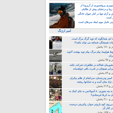
یری پروفسوری از آریزونا از
زیبا و درخشان پیش از طالبان
 آرام تنها در کنار حیوان خانگی
ر است
ز عامل مهم ایجاد سرطان است
امیر ارژنگ
ه ای، همانگونه که توبه گرگ مرگ است،
ات همیشگی شماچه می تواند باشد؟!
ط هواپیما، پیام مرگ، پیام نوید بهشت آخوند
ران
 کشورمان فعالانه در تظاهرات شرکت نکنند
رانی همچنان در قدرت باقی خواهدماند
 اسیر ودربندمان، سرانجام از ظلم بیکران
نژاد بجان آمده و به خبابانها ریختند
خامنه ای، به چه مجوزی ۸۰ آمبولانس به جای کمک به
ن به کربلا فرستادی؟
 برروی کوه باروتی سوار، وکبریتی دردست
ر کنار آن