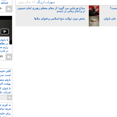
سهراب ارژنگ
|
۱۷ سال پیش
شماچه م
۸
راست؟
مداح هرجایی می گوید؛ از مقام معظم رهبری امام حسینی
۸۰
تر و امام زمانی تر ندیدم
جان بانوان
بخش دوم، توالت ذبح اسلامی و فتوای ملاها
تا بانوا
در تظاه
رژیم ضد
در قدرت
۸
۸۹
آقای خامن
است، سزا
تواند باشد؟
بازهم سقوط
بهشت آخون
تا بانوان 
شرکت نکنن
قدرت باقی
به کوری چش
هرچه تمام
برای خامنه