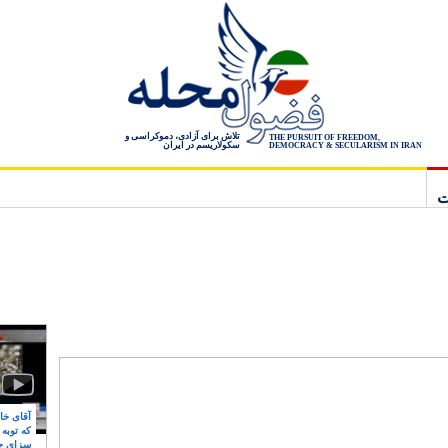
تلاش برای آزادی، دموکراسی و
THE PURSUIT OF FREEDOM,
سکولاریسم در ایران
DEMOCRACY & SECULARISM IN IRAN
ت
آقای خام
که توبه
سزای ج