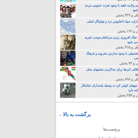
م ولایت فقیه با وجود نفرت عمومی مردم
 شود
اران، سپاه اختاپوس دزد و چپاولگر اصلی
ت
جنگ افروزی رژیم سرانجام موجب تجزیه
می شود
تحصیلی با وجود مدارس مخروبه و فرهنگ
نی
لائی کردها برای جداکردن بخشهای محل
د
یهنان کولبر کرد به وسیله پاسداران جنایتکار
مه دارد
برگشت به بالا
برچسب‌ها