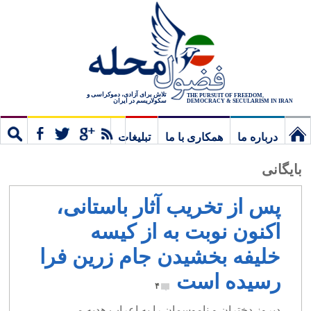
تلاش برای آزادی، دموکراسی و
THE PURSUIT OF FREEDOM,
سکولاریسم در ایران
DEMOCRACY & SECULARISM IN IRAN
درباره ما
همکاری با ما
تبلیغات
نخستین
مشترک
جستج
بایگانی
برگ
پس از تخریب آثار باستانی،
اکنون نوبت به از کیسه
خلیفه بخشیدن جام زرین فرا
رسیده است
۴
دیروز دختران و ناموسمان را به اعراب هدیه می