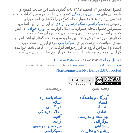
فضول محله را بهتر بشناسید
فضول محله در ۱۳ اسفند ۱۳۸۷ پایه گذاری شد. این سایت کمبود و
نارسایی های
سیاسی
و
فرهنگی
کشورمان را زیر ذره بین گذاشته، و به
نقد می پردازد. هدف فضول محله کمک و راهگشایی است برای
رسیدن به
دموکراسی
،
سکولارسم
و
آزادی
در ایران. بر این اساس،
مسئولین فضول محله همواره به دنبال آوازند، نه
آوازه خوان
. آن کس
که در راستای کمک به آزادی و سربلندی کشورمان سخن گوید،
گفتارش مورد ستایش و تحسین ما بوده، و چنانچه گفتار او اشتباه و بر
مبنای سیاست نادرست برای
دموکراسی
مردم ایران باشد، مورد
انتقاد و اعتراض گروه ما قرار خواهد گرفت. برای آگاهی شما خواننده
گرامی، همه روزه بیشتر از ۱۰،۰۰۰ نفر از این سایت دیدن می کنند.
فضول محله
© ۱۳۹۳-۱۳۸۷ -
Cookie Policy
This work is licensed under a
Creative Commons Attribution-
NonCommercial-NoDerivs 3.0 Unported
رسته بندي
برچسب‌ها
آوارگان و پناهندگان
سپاه پاسداران
اقتصاد
اسلام
انتخابات
خردگرائی
انتقادی
انقلاب فرهنگی
بهداشت و تندرستی
آخوند
بیوگرافی
آزادی
پادشاهی
میرحسین موسوی
پیشنهاد و نظریات
دموکراسی