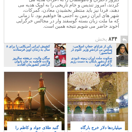
کردند، امروز تندیس و جام تاریخی را به اوپک هدیه می
دهند، فردا نیز باید منتظر بخشیدن معادن، گمرکات،
شهر های ایران زمین به اجنبی ها خواهیم بود. تا زمانی
که ما ملت زبان بسته گوسفند وار در مجالس خرگرایی
آخوند حاضر می شویم نتیجه همین است.
۸۳۴
پخش
یکی از مَزایایِ حجابِ اسلامی:
کشیش ایرانی آمریکایی را برای ۸
سکسِ بی دَردسَرِ وَزیر عُلوم دَر
سال به زندان اوین فرستادند
آسانسور!
سکوت ملت ایران زمینه نابودی
سگان ولایت، درهفته سالروز
کاخ اردشیر بابکان به دست رژیم
ولادت فاطمه به جان بانوان
را فراهم آورد
گرانقدر کشورمان افتادند
میلیاردها دلار خرج بارگاه
گنبد طلای جواد و کاظم را