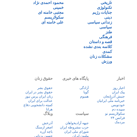
تاریخی
محمود احمدی نژاد
تکنولوژی
خمینی
جنایات رژیم
مجتبی خامنه ای
دینی
سکولاریسم
زندانی سیاسی
علی خامنه ای
سیاسی
طنز
فرهنگی
قصه و داستان
کلاسه بندی نشده
کمدی
مشکلات زنان
ورزش
اخبار
پایگاه های خبری
حقوق زنان
اخبار روز
آزادگی
حقوق بشر
پيک ايران
گویا
حقوق بشر در ایران
جنبش آذربایجان
همبوم
زنان ايران پرس نيوز
خبرنامه ملّی ایرانیان
عدالت برای ایران
خودنویس
کمیته دانشجویی دفاع
سپیده دم
هرانا
سیاست
وبلاگ
سکولاریسم نو
فرانس ۲۴
مردمک
جبهه آزادیخواهان
آذرخش
حزب مشروطه ایران
اصغر ارسنگ
شورای ملی ایران
باچه آزره
ملیون ایران
حسین یزدانی