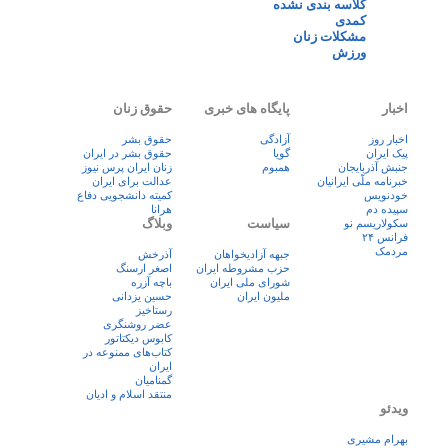
کلاسه بندی نشده
کمدی
مشکلات زنان
ورزش
اخبار
پایگاه های خبری
حقوق زنان
اخبار روز
آزادگی
حقوق بشر
پيک ايران
گویا
حقوق بشر در ایران
جنبش آذربایجان
همبوم
زنان ايران پرس نيوز
خبرنامه ملّی ایرانیان
عدالت برای ایران
خودنویس
کمیته دانشجویی دفاع
سپیده دم
هرانا
سیاست
وبلاگ
سکولاریسم نو
فرانس ۲۴
مردمک
جبهه آزادیخواهان
آذرخش
حزب مشروطه ایران
اصغر ارسنگ
شورای ملی ایران
باچه آزره
ملیون ایران
حسین یزدانی
رستاخیز
عضر روشنگری
کابوس دیکتاتور
کتاب‌های ممنوعه در
ایران
گمنامیان
منتقد اسلام و ادیان
ویدئو
بهرام مشیری