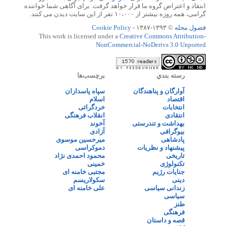
انتقاد و اعتراض گروه ما قرار خواهد گرفت. برای آگاهی شما خواننده
گرامی، همه روزه بیشتر از ۱۰،۰۰۰ نفر از این سایت دیدن می کنند.
فضول محله
© ۱۳۹۳-۱۳۸۷ -
Cookie Policy
This work is licensed under a
Creative Commons Attribution-
NonCommercial-NoDerivs 3.0 Unported
رسته بندي
برچسب‌ها
آوارگان و پناهندگان
سپاه پاسداران
اقتصاد
اسلام
انتخابات
خردگرائی
انتقادی
انقلاب فرهنگی
بهداشت و تندرستی
آخوند
بیوگرافی
آزادی
پادشاهی
میرحسین موسوی
پیشنهاد و نظریات
دموکراسی
تاریخی
محمود احمدی نژاد
تکنولوژی
خمینی
جنایات رژیم
مجتبی خامنه ای
دینی
سکولاریسم
زندانی سیاسی
علی خامنه ای
سیاسی
طنز
فرهنگی
قصه و داستان