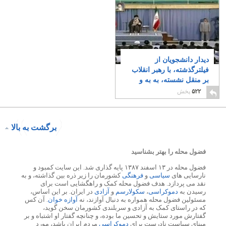
دیدار دانشجویان از
فیلترگذشته، با رهبر انقلاب
بر منقل نشسته، به به و
چهچه گویان، و صرف
۵۲۲
پخش
افطار
۲۲
برگشت به بالا
فضول محله را بهتر بشناسید
فضول محله در ۱۳ اسفند ۱۳۸۷ پایه گذاری شد. این سایت کمبود و
نارسایی های
سیاسی
و
فرهنگی
کشورمان را زیر ذره بین گذاشته، و به
نقد می پردازد. هدف فضول محله کمک و راهگشایی است برای
رسیدن به
دموکراسی
،
سکولارسم
و
آزادی
در ایران. بر این اساس،
مسئولین فضول محله همواره به دنبال آوازند، نه
آوازه خوان
. آن کس
که در راستای کمک به آزادی و سربلندی کشورمان سخن گوید،
گفتارش مورد ستایش و تحسین ما بوده، و چنانچه گفتار او اشتباه و بر
مبنای سیاست نادرست برای
دموکراسی
مردم ایران باشد، مورد