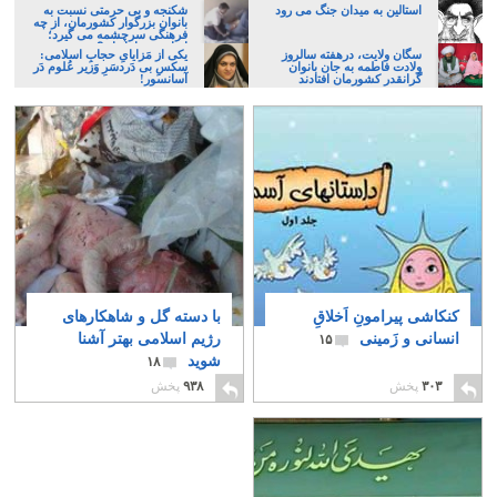
استالین به میدان جنگ می رود
شکنجه و بی حرمتی نسبت به
بانوان بزرگوار کشورمان، از چه
فرهنگی سرچشمه می گیرد؛
ایرانی، و یا تازیان؟
سگان ولایت، درهفته سالروز
یکی از مَزایایِ حجابِ اسلامی:
ولادت فاطمه به جان بانوان
سکسِ بی دَردسَرِ وَزیر عُلوم دَر
گرانقدر کشورمان افتادند
آسانسور!
کنکاشی پیرامونِ اَخلاقِ
با دسته گل و شاهکارهای
انسانی و زَمینی
رژیم اسلامی بهتر آشنا
۱۵
شوید
۱۸
۳۰۳
پخش
۹۳۸
پخش