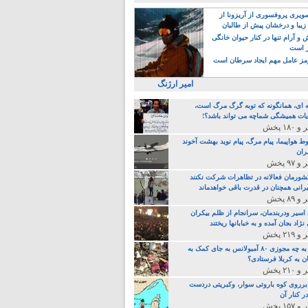
یری پروفسوری از آریزونا از
زیبا و درخشان پیش از طالبان
 آرام تنها در کنار حیوان خانگی
ر است
ز عامل مهم ایجاد سرطان است
امیر ارژنگ
ه ای، همانگونه که توبه گرگ مرگ است،
ات همیشگی شماچه می تواند باشد؟!
ط هواپیما، پیام مرگ، پیام نوید بهشت آخوند
ران
 کشورمان فعالانه در تظاهرات شرکت نکنند
رانی همچنان در قدرت باقی خواهدماند
 اسیر ودربندمان، سرانجام از ظلم بیکران
نژاد بجان آمده و به خبابانها ریختند
خامنه ای، به چه مجوزی ۸۰ آمبولانس به جای کمک به
ن به کربلا فرستادی؟
 برروی کوه باروتی سوار، وکبریتی دردست
ر کنار آن