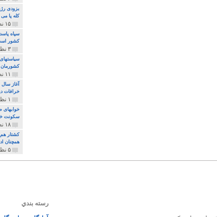
بزودی رژی
کله پا می
۱۵ نظر و ۳۲۷ پخش
سپاه پاسد
کشور اس
۳ نظر و ۱۶۲ پخش
سیاستهای 
کشورمان 
۱۱ نظر و ۳۱۵ پخش
آغاز سال 
خرافات دی
۱ نظر و ۷۴ پخش
خوابهای ط
سکونت خو
۱۸ نظر و ۸۹۷ پخش
کشتار هم م
همچنان ادا
۵ نظر و ۲۵۹ پخش
رسته بندي