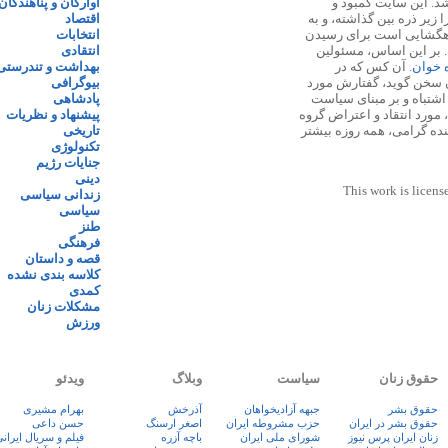
 ۱۳۸۷ پایه گذاری شد. این سایت کمبود و
آوارگان و پناهندگان
زیر ذره بین گذاشته، و به
اقتصاد
اهگشایی است برای رسیدن
انتخابات
. بر این اساس، مسئولین
انتقادی
ه خوان
. آن کس که در
بهداشت و تندرستی
 سخن گوید، گفتارش مورد
بیوگرافی
 اشتباه و بر مبنای سیاست
پادشاهی
مورد انتقاد و اعتراض گروه
پیشنهاد و نظریات
نده گرامی، همه روزه بیشتر
تاریخی
تکنولوژی
جنایات رژیم
دینی
This work is licens
زندانی سیاسی
سیاسی
طنز
فرهنگی
قصه و داستان
کلاسه بندی نشده
کمدی
مشکلات زنان
ورزش
حقوق زنان
سیاست
وبلاگ
ویدئو
حقوق بشر
جبهه آزادیخواهان
آذرخش
بهرام مشیری
حقوق بشر در ایران
حزب مشروطه ایران
اصغر ارسنگ
حسن داعی
زنان ايران پرس نيوز
شورای ملی ایران
باچه آزره
فيلم و سريال ايران