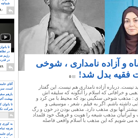
شماچه م
۸
۸۰
تا بانوا
در تظاه
رژیم ضد
 و آزاده نامداری ، شوخی
در قدرت
۸
۸۹
ت فقیه بدل شد!
۵
آقای خامن
 نیست. درباره آزاده نامداری هم نیست. این گفتار
است، سزا
بی و خرافاتی که اسلام را آنگونه که سلیقه اش
تواند باشد؟
بازهم سقوط
 : مذهب شوخی سنگینی بود که محیط با من کرد و
بهشت آخون
یی داشته باشم. اگر به فیلم ، شعر ، موسیقی و
تا بانوان 
هه های 30 تا 60 بنگریم بیشتر آنها بوی مذهب دارد. مذهبی بودن در خون و رگ
شرکت نکنن
قدرت باقی
 و ایرانیان مذهب شیعه را هویت و فرهنگ خود قلمداد
وجه می شویم که این مذهب با اسلام واقعی فاصله
به کوری چش
هرچه تمام
برای خامنه