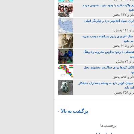
م ولایت فقیه با وجود نفرت عمومی مردم
 شود
اران، سپاه اختاپوس دزد و چپاولگر اصلی
ت
جنگ افروزی رژیم سرانجام موجب تجزیه
می شود
تحصیلی با وجود مدارس مخروبه و فرهنگ
نی
لائی کردها برای جداکردن بخشهای محل
د
یهنان کولبر کرد به وسیله پاسداران جنایتکار
مه دارد
برگشت به بالا
برچسب‌ها