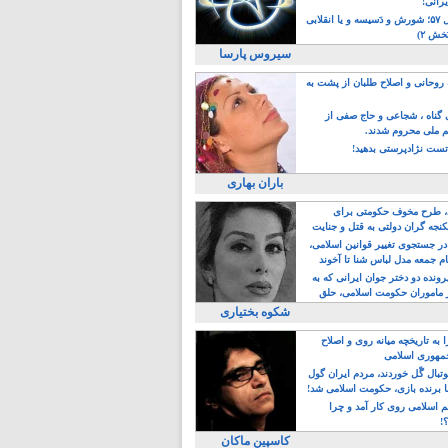
یرانی!
رویداد سال ۵۷؛ شورش و دَسیسه و یا انقلابی
خش ۲)
سیروس پارسا
روحانی و اصلاح طلبان از پشت به
ی گناه ، شجاعی و حاج صفی از
یم ملی محروم شدند.
ست نژادپرستی بدهید!
باران بهاری
طرح مخوف حکومتی برای
جه گران دولتی به قتل و جنایت
در جستجوی تغییر قوانین اسلامی،
ام جمعه مدل لباس شنا تا آخوند
مجنسگرا!
رونده دو دختر جوان ایرانی که به
 ماموران حکومت اسلامی، حلق
شکوه بختیاری
 به تاریخچه میانه روی و اصلاح
مهوری اسلامی
وتبال گًل خوردند، مردم ایران گول
ا برنده بازی، حکومت اسلامی شد!
م اسلامی روی کار آمد و چرا
؟!
کاسپین ماکان