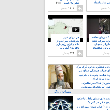
۴
ی تواند باشد؟!
کشورمان است
۱
پخش
۱۱۰۱
پخش
ن کشورمان فعالانه
هم میهنان اسیر
رات شرکت نکنند
ودربندمان، سرانجام از
ایرانی همچنان
ظلم بیکران رژیم تازی
 باقی خواهدماند
نژاد بجان آمده و به
۸
خبابانها ریختند
پخش
۲۱۹
پخش
ه ای، همانگونه که توبه گرگ مرگ
ی جنایات همیشگی شماچه می
!
 هواپیما، پیام مرگ، پیام نوید
د به مردم ایران
کشورمان فعالانه در تظاهرات
د رژیم ضدایرانی همچنان در
 خواهدماند
سهراب ارژنگ
م تازی صفتان، یلدا را با شکوهِ
 تر، جشن می گیریم!
 ای "اَعراب شیعه" مهم اند و نَه