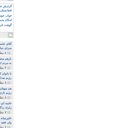
گزارش تصو
افغانستان 
خواب خوش و
امکان پذی
گوشت قرم
آقای خامن
سزای جنای
۸ نظر و ۱۸۰ پخش
بازهم سقو
به مردم ای
۴ نظر و ۹۷ پخش
تا بانوان
رژیم ضدای
۸ نظر و ۸۹ پخش
هم میهنان
رژیم تازی 
۸ نظر و ۲۱۹ پخش
زلزله زدگا
۷ نظر و ۲۱۰ پخش
خاورمیانه
ولی فقیه د
۶ نظر و ۱۵۷ پخش