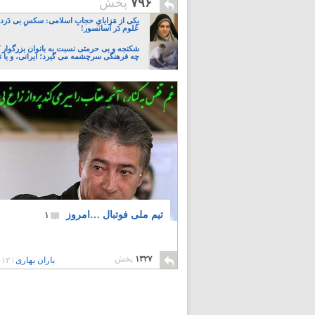
۷۹۶
پخش
یکی از مَزایایِ حجابِ اسلامی: سکسِ بی دَردسَ
عُلوم دَر آسانسور!
شکنجه و بی حرمتی نسبت به بانوان بزرگوار 
چه فرهنگی سرچشمه می گیرد؛ ایرانی، و یا تا
تیم ملی فوتبال …امروز
۱
۱۳۲۷
پخش
باران بهاری
|
۱۲ سال پیش