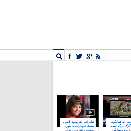
مشترک
جستجو
نه ای، همانگونه
شاهزاده رضا پهلوی اکنون
 گرگ مرگ است،
سمبل دموکراسی، میهن
نایات همیشگی
پرستی و تنها مبارز نجات