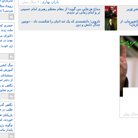
سربازانِ ا
باران بهاری
|
۹ سال پیش
رِ وَزیر
مداح هرجایی می گوید؛ از مقام معظم رهبری امام حسینی
مَردمی؟ (بَ
تر و امام زمانی تر ندیدم
کشورمان، از
داروین؛ دانشمندی که یک تنه ادیان را شکست داد – دومین
زیان؟
جدال دانش و دین
خنجری که 
ملت زدند
دلاوران ب
بودن در ت
ژن خوب! ت
سگ کشی، 
آموزش شکن
بیشتر
مسلمانان 
از دختر ام
مسلمان ه
نگاهی به پ
جرم تجاوز
آویز شدند!
نگاهی گذرا
طلبی در ج
بازیکنان ف
خوردند، ام
چگونه رژی
پایدار ماند