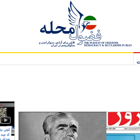
تلاش برای آزادی، دموکراسی و
THE PURSUIT OF FREEDOM,
سکولاریسم در ایران
DEMOCRACY & SECULARISM IN IRAN
ت
آقای خام
که توبه
سزای ج