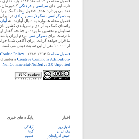
فضول محله در ۱۳ اسفند
نارسایی های
سیاسی
و
فرهنگی
کشورمان را 
نقد می پردازد. هدف فضول محله کمک و ر
به
دموکراسی
،
سکولارسم
و
آزادی
در ایران
فضول محله همواره به دنبال آوازند، نه
آواز
راستای کمک به آزادی و سربلندی کشورمان
ستایش و تحسین ما بوده، و چنانچه گفتار او
نادرست برای
دموکراسی
مردم ایران باشد، 
ما قرار خواهد گرفت. برای آگاهی شما خوان
از ۱۰،۰۰۰ نفر از این سایت دیدن می کنند.
فضول محله
© ۱۳۹۳-۱۳۸۷ -
Cookie Policy
ed under a
Creative Commons Attribution-
NonCommercial-NoDerivs 3.0 Unported
اخبار
پایگاه های خبری
اخبار روز
آزادگی
پيک ايران
گویا
جنبش آذربایجان
همبوم