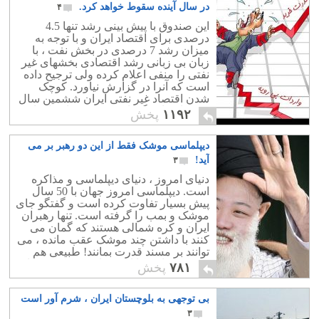
95 یکی از سخت ترین سالها برای کردهای
در سال آینده سقوط خواهد کرد.
۴
مرزنشین بود . رژیم دزد و جنایتکار به بهانه
این صندوق با پیش بینی رشد تنها 4.5
مبارزه با داعش این هموطنان بی آزار و
درصدی برای اقتصاد ایران و با توجه به
فقیر را یک به یک کُشت تا بیش از 70
میزان رشد 7 درصدی در بخش نفت ، با
هموطن ما در سکوت خبری تنها در یک
زبان بی زبانی رشد اقتصادی بخشهای غیر
سال کشته شوند.
نفتی را منفی اعلام کرده ولی ترجیح داده
است که آنرا در گزارش نیاورد. کوچک
شدن اقتصاد غیر نفتی ایران ششمین سال
خود را خواهد گذرانید که به معنایی افزایش
۱۱۹۲
پخش
بیکاری و فقر در اثر تعطیلی کارخانه ها و
کارگاههای بیشتر است.از سوی دیگر خود
دیپلماسی موشک فقط از این دو رهبر بر می
دولت و همچنین دستگاههای بیمه هم
ورشکسته هستند و این کلاف سر در گم از
آید!
۳
تعداد زیادی بنگاه دولتی و مافیایی
دنیای امروز ، دنیای دیپلماسی و مذاکره
ورشکسته تشکیل شده است که سران دزد
است. دیپلماسی امروز جهان با 50 سال
و ثروتمندش حاضر به پاسخگویی هم
پیش بسیار تفاوت کرده است و گفتگو جای
نیستند.
موشک و بمب را گرفته است. تنها رهبران
ایران و کره شمالی هستند که گمان می
کنند با داشتن چند موشک عقب مانده ، می
توانند بر مسند قدرت بمانند! طبیعی هم
هست که امریکا این حماقت دو کشور را
۷۸۱
پخش
بی پاسخ نخواهد گذاشت!
بی توجهی به بلوچستان ایران ، شرم آور است
۳