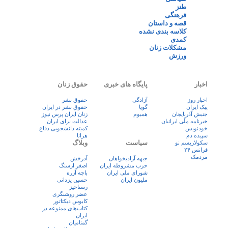
طنز
فرهنگی
قصه و داستان
کلاسه بندی نشده
کمدی
مشکلات زنان
ورزش
اخبار
پایگاه های خبری
حقوق زنان
اخبار روز
آزادگی
حقوق بشر
پيک ايران
گویا
حقوق بشر در ایران
جنبش آذربایجان
همبوم
زنان ايران پرس نيوز
خبرنامه ملّی ایرانیان
عدالت برای ایران
خودنویس
کمیته دانشجویی دفاع
سپیده دم
هرانا
سیاست
وبلاگ
سکولاریسم نو
فرانس ۲۴
مردمک
جبهه آزادیخواهان
آذرخش
حزب مشروطه ایران
اصغر ارسنگ
شورای ملی ایران
باچه آزره
ملیون ایران
حسین یزدانی
رستاخیز
عضر روشنگری
کابوس دیکتاتور
کتاب‌های ممنوعه در
ایران
گمنامیان