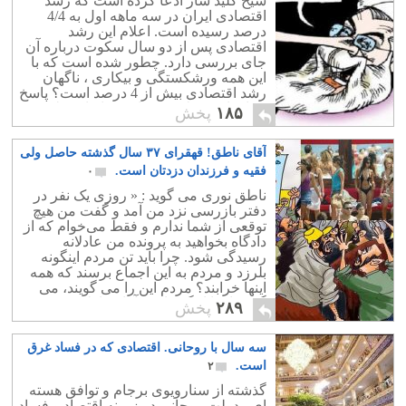
شیخ کلید ساز ادعا کرده است که رشد
اقتصادی ایران در سه ماهه اول به 4/4
درصد رسیده است. اعلام این رشد
اقتصادی پس از دو سال سکوت درباره آن
جای بررسی دارد. چطور شده است که با
این همه ورشکستگی و بیکاری ، ناگهان
رشد اقتصادی بیش از 4 درصد است؟ پاسخ
در افزایش تولید نفت است. ایران تولید
۱۸۵
پخش
نفت خود را به 3 برابر پارسال نزدیک نموده
است و همین کافیست برای آمار سازی.
آقای ناطق! قهقرای ۳۷ سال گذشته حاصل ولی
اما آیا از این رشد اقتصادی به مردم ایران
هم چیزی رسیده و خواهد رسید؟ البته ک
فقیه و فرزندان دزدتان است.
۰
نه! ملت شهیدپرور ایران به رعایای بیکار و
ناطق نوری می گوید : « روزی یک نفر در
بیعار خلیفه تنزل درجه پیدا کرده اند و هیچ
دفتر بازرسی نزد من آمد و گفت من هیچ
سهمی در چرخه اقتصاد ندارند.
توقعی از شما ندارم و فقط می‌خوام که از
دادگاه بخواهید به پرونده من عادلانه
رسیدگی شود. چرا باید تن مردم اینگونه
بلرزد و مردم به این اجماع برسند که همه
اینها خرابند؟ مردم این را می گویند، می
گویند اینها اینگونه‌اند!» آقای ناطق ! بچّه
۲۸۹
پخش
کجایی اینقدر شجاعی؟ زمانی که رئیس
مجلس بودی و همگام با رفسنجانی ایران را
سه سال با روحانی. اقتصادی که در فساد غرق
به قهقرای امروز رساندی ،چرا خفه خون
گرفته بودی؟
است.
۲
گذشته از سنارویوی برجام و توافق هسته
ای ، دولت روحانی در زمینه اقتصاد و فساد