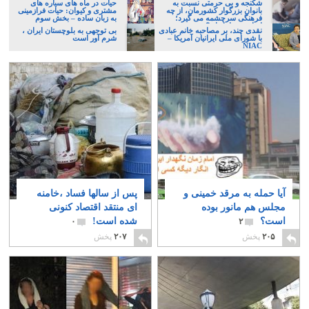
شکنجه و بی حرمتی نسبت به
حیات در ماه های سیاره های
بانوان بزرگوار کشورمان، از چه
مشتری و کیوان: حیات فرازمینی
فرهنگی سرچشمه می گیرد؛
به زبان ساده – بخش سوم
ایرانی، و یا تازیان؟
نقدی چند، بر مصاحبه خانم عبادی
بی توجهی به بلوچستان ایران ،
با شورای ملی ایرانیان آمریکا –
شرم آور است
NIAC
آیا حمله به مرقد خمینی و
پس از سالها فساد ،خامنه
مجلس هم مانور بوده
ای منتقد اقتصاد کنونی
است؟
شده است!
۰
۲
۲۰۵
پخش
۲۰۷
پخش