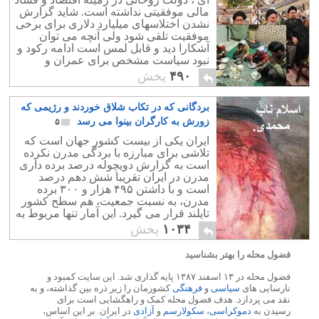
مالی موفقیتی نداشته است. شاید گزارش
نشدن اختلاسهای میلیارد دلاری برای برخی
موفقیت تلقی شود ولی آنچه می توان
آشکارا دید و قابل لمس است ادامه رکود و
نبود سیاست مشخص برای عمران و
توسعه است.علاوه بر بالا بودن شاخص
۴۹۰
پخش
جینی ، ایران از نظر تولید ناخالص داخلی
اوضاع بسیار بدی را تجربه می کند.
بردگانی که در تکاب شلاق خوردند و رژیمی که
همانطور که می دانیم ایران بیشتر
درآمدش از نفت است، اما چگونه است که
زورش به کارگران بینوا می رسد
۵
امروز شاخص تولید ناخالص ملی ایران از
ایران یکی از بیست کشور جهان است که
کشور فقیری مانند تایلند هم پایینتر است؟
تلاشی برای مبارزه با بردگی مدرن نکرده
است به گزارش دویچوله درصد برده داری
مدرن در ایران تقریبا شش دهم درصد
است و با داشتن ۴۹۵ هزار و ۳۰۰ برده
مدرن، به نسبت جمعیت، هم سطح کشور
تایلند قرار می گیرد. این آمار تنها مربوط به
کار اجباری و فحشای کودکان است.
۱۰۳۴
پخش
اعتراض هم به شلاق می انجامد.
فضول محله را بهتر بشناسید
فضول محله در ۱۳ اسفند ۱۳۸۷ پایه گذاری شد. این سایت کمبود و
نارسایی های
سیاسی
و
فرهنگی
کشورمان را زیر ذره بین گذاشته، و به
نقد می پردازد. هدف فضول محله کمک و راهگشایی است برای
رسیدن به
دموکراسی
،
سکولارسم
و
آزادی
در ایران. بر این اساس،