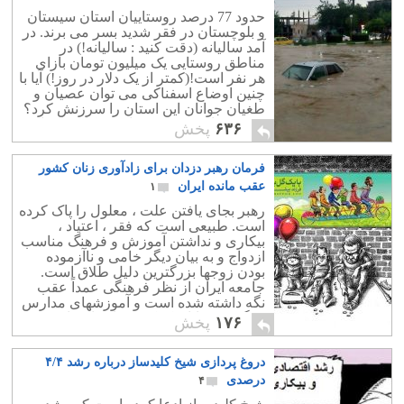
حدود 77 درصد روستاییان استان سیستان
و بلوچستان در فقر شدید بسر می برند. در
آمد سالیانه (دقت کنید : سالیانه!) در
مناطق روستایی یک میلیون تومان بازای
هر نفر است!(کمتر از یک دلار در روز!) آیا با
چنین اوضاع اسفناکی می توان عصیان و
طغیان جوانان این استان را سرزنش کرد؟
چه دستهای پشت پرده ای در کارند که این
۶۳۶
پخش
همه ستم و تبعیض را به این استان و البته
بسیاری دیگر از استانهای مرزی ،ارمغان
فرمان رهبر دزدان برای زادآوری زنان کشور
داده اند؟ آیا جمهوری اسلامی آمده است تا
ایران را نابود و تجزیه کند؟
عقب مانده ایران
۱
رهبر بجای یافتن علت ، معلول را پاک کرده
است. طبیعی است که فقر ، اعتیاد ،
بیکاری و نداشتن آموزش و فرهنگ مناسب
ازدواج و به بیان دیگر خامی و ناآزموده
بودن زوجها بزرگترین دلیل طلاق است.
جامعه ایران از نظر فرهنگی عمداً عقب
نگه داشته شده است و آموزشهای مدارس
هرگز به جوانان کمکی درباره ازدواج و
۱۷۶
پخش
تشکیل خانواده نمی کند. ازدواجها هم بدلیل
محدودیتهای اسلامی معمولاً در هاله ای از
دروغ پردازی شیخ کلیدساز درباره رشد ۴/۴
ابهام صورت می گیرد و بسیاری از جوانان
دقیقا نمی دانند زوج آینده شان چه رفتار و
درصدی
۴
کرداری دارد!