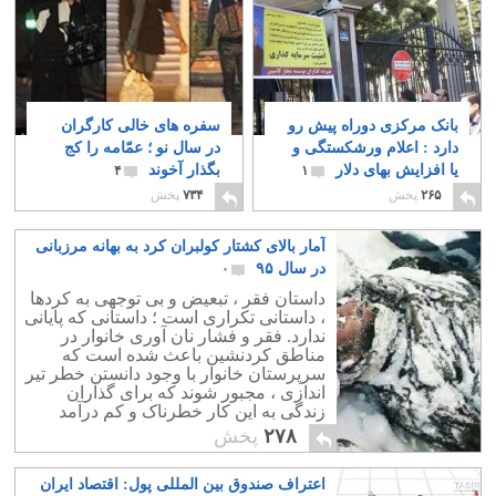
بانک مرکزی دوراه پیش رو
سفره های خالی کارگران
دارد : اعلام ورشکستگی و
در سال نو ؛ عمّامه را کج
یا افزایش بهای دلار
بگذار آخوند
۴
۱
۲۶۵
پخش
۷۳۴
پخش
آمار بالای کشتار کولبران کرد به بهانه مرزبانی
در سال ۹۵
۰
داستان فقر ، تبعیض و بی توجهی به کردها
، داستانی تکراری است ؛ داستانی که پایانی
ندارد. فقر و فشار نان آوری خانوار در
مناطق کردنشین باعث شده است که
سرپرستان خانوار با وجود دانستن خطر تیر
اندازی ، مجبور شوند که برای گذاران
زندگی به این کار خطرناک و کم درآمد
دست بزنند. برداشتن یک بار دهها کیلویی در
۲۷۸
پخش
کوه و کمر ، در باران و برف یک سوی
داستان است و تیر اندازی نیروهای مرزبان
اعتراف صندوق بین المللی پول: اقتصاد ایران
سوی دیگر این داستان غم انگیز است. سال