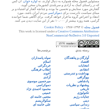
مسئولین فضول محله همواره به دنبال آوازند، نه
آوازه خوان
. آن کس
که در راستای کمک به آزادی و سربلندی کشورمان سخن گوید،
گفتارش مورد ستایش و تحسین ما بوده، و چنانچه گفتار او اشتباه و بر
مبنای سیاست نادرست برای
دموکراسی
مردم ایران باشد، مورد
انتقاد و اعتراض گروه ما قرار خواهد گرفت. برای آگاهی شما خواننده
گرامی، همه روزه بیشتر از ۱۰،۰۰۰ نفر از این سایت دیدن می کنند.
فضول محله
© ۱۳۹۳-۱۳۸۷ -
Cookie Policy
This work is licensed under a
Creative Commons Attribution-
NonCommercial-NoDerivs 3.0 Unported
رسته بندي
برچسب‌ها
آوارگان و پناهندگان
سپاه پاسداران
اقتصاد
اسلام
انتخابات
خردگرائی
انتقادی
انقلاب فرهنگی
بهداشت و تندرستی
آخوند
بیوگرافی
آزادی
پادشاهی
میرحسین موسوی
پیشنهاد و نظریات
دموکراسی
تاریخی
محمود احمدی نژاد
تکنولوژی
خمینی
جنایات رژیم
مجتبی خامنه ای
دینی
سکولاریسم
زندانی سیاسی
علی خامنه ای
سیاسی