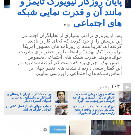
پایان روزگار نیویورک تایمز و
مانند آن و قدرت نمایی شبکه
های اجتماعی
۲
پس از پیروزی ترامپ بسیاری از تحلیلگران اجتماعی
این پرسش را از خود کردند که کجای کار را نادیده
گرفته اند. تقریباً همه ی روزنامه های مشهور امریکا
ترامپ را "یک تهدید" و انتخاب او را خطر برای بشریت
خوانده بودند. قدرت شبکه های اجتماعی بخصوص
"فیس بوک" چیزی بود که دست کم گرفته شده بود. در
این گفتار سعی داریم تا نشانه های تغییر جهان بر
اساس شبکه های اجتماعی را بررسی نماییم.
۱۰۴
پخش
شکنجه و بی حرمتی نسبت به
برنامه کشتار سفیران عربستان و
بانوان بزرگوار کشورمان، از چه
اسرائیل در واشنگتن، به دنبال
فرهنگی سرچشمه می گیرد؛
قتلهای گسترده دیگر
ایرانی، و یا تازیان؟
بی تردید ما ملت خیانت پیشه و
جوامع جهانی باید از نسل کشی در
دیکتاتور پروریم و لیاقت داشتن
کوبانی جلوگیری کنند
رژیمی بهتر از این آدمخوران
نداریم