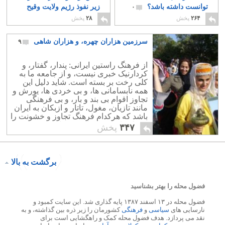
توانست داشته باشد؟
زیر نفوذ رژیم ولایت وقیح
۰
۹
۲۶۴
پخش
۲۸
پخش
سرزمین هزاران چهره، و هزاران شاهی
۹
از فرهنگ راستین ایرانی: پندار، گفتار، و
کردارنیک خبری نیست، و از جامعه ما به
کلی رخت بر بسته است. شاید دلیل این
همه نابسامانی ها، و بی خردی ها، یورش و
تجاوز اقوام بی بند و بار، و بی فرهنگی
مانند تازیان، مغول، تاتار و ازبکان به ایران
باشد که هرکدام فرهنگ تجاوز و خشونت را
بر ملت ایران تحمیل نموده است.
۳۴۷
پخش
برگشت به بالا
فضول محله را بهتر بشناسید
فضول محله در ۱۳ اسفند ۱۳۸۷ پایه گذاری شد. این سایت کمبود و
نارسایی های
سیاسی
و
فرهنگی
کشورمان را زیر ذره بین گذاشته، و به
نقد می پردازد. هدف فضول محله کمک و راهگشایی است برای