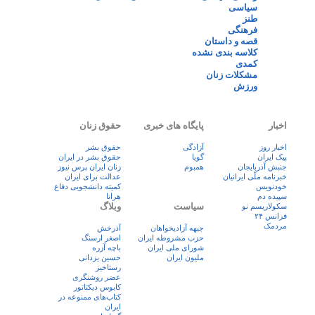
سیاسی
طنز
فرهنگی
قصه و داستان
کلاسه بندی نشده
کمدی
مشکلات زنان
ورزش
اخبار
پایگاه های خبری
حقوق زنان
اخبار روز
آزادگی
حقوق بشر
پيک ايران
گویا
حقوق بشر در ایران
جنبش آذربایجان
همبوم
زنان ايران پرس نيوز
خبرنامه ملّی ایرانیان
عدالت برای ایران
خودنویس
کمیته دانشجویی دفاع
سپیده دم
هرانا
سیاست
وبلاگ
سکولاریسم نو
فرانس ۲۴
مردمک
جبهه آزادیخواهان
آذرخش
حزب مشروطه ایران
اصغر ارسنگ
شورای ملی ایران
باچه آزره
ملیون ایران
حسین یزدانی
رستاخیز
عضر روشنگری
کابوس دیکتاتور
کتاب‌های ممنوعه در
ایران