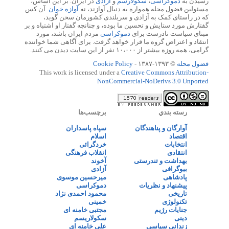
رسیدن به
دموکراسی
،
سکولارسم
و
آزادی
در ایران. بر این اساس،
مسئولین فضول محله همواره به دنبال آوازند، نه
آوازه خوان
. آن کس
که در راستای کمک به آزادی و سربلندی کشورمان سخن گوید،
گفتارش مورد ستایش و تحسین ما بوده، و چنانچه گفتار او اشتباه و بر
مبنای سیاست نادرست برای
دموکراسی
مردم ایران باشد، مورد
انتقاد و اعتراض گروه ما قرار خواهد گرفت. برای آگاهی شما خواننده
گرامی، همه روزه بیشتر از ۱۰،۰۰۰ نفر از این سایت دیدن می کنند.
فضول محله
© ۱۳۹۳-۱۳۸۷ -
Cookie Policy
This work is licensed under a
Creative Commons Attribution-
NonCommercial-NoDerivs 3.0 Unported
رسته بندي
برچسب‌ها
آوارگان و پناهندگان
سپاه پاسداران
اقتصاد
اسلام
انتخابات
خردگرائی
انتقادی
انقلاب فرهنگی
بهداشت و تندرستی
آخوند
بیوگرافی
آزادی
پادشاهی
میرحسین موسوی
پیشنهاد و نظریات
دموکراسی
تاریخی
محمود احمدی نژاد
تکنولوژی
خمینی
جنایات رژیم
مجتبی خامنه ای
دینی
سکولاریسم
زندانی سیاسی
علی خامنه ای