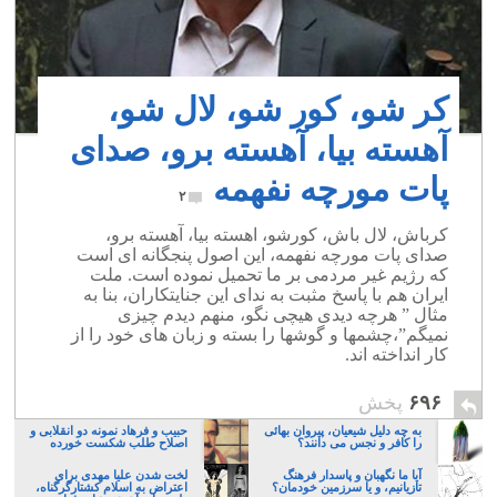
کر شو، کور شو، لال شو،
آهسته بیا، آهسته برو، صدای
پات مورچه نفهمه
۲
کرباش، لال باش، کورشو، اهسته بیا، آهسته برو،
صدای پات مورچه نفهمه، این اصول پنجگانه ای است
که رژیم غیر مردمی بر ما تحمیل نموده است. ملت
ایران هم با پاسخ مثبت به ندای این جنایتکاران، بنا به
مثال ‍” هرچه دیدی هیچی نگو، منهم دیدم چیزی
نمیگم”،چشمها و گوشها را بسته و زبان های خود را از
کار انداخته اند.
۶۹۶
پخش
به چه دلیل شیعیان، پیروان بهائی
حبیب و فرهاد نمونه دو انقلابی و
را کافر و نجس می دانند؟
اصلاح طلب شکست خورده
آیا ما نگهبان و پاسدار فرهنگ
لخت شدن علیا مهدی برای
تازیانیم، و یا سرزمین خودمان؟
اعتراض به اسلام کشتارگرگناه،