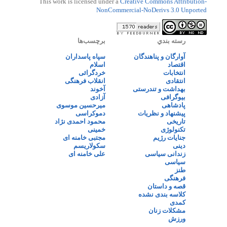
This work is licensed under a
Creative Commons Attribution-
NonCommercial-NoDerivs 3.0 Unported
رسته بندي
برچسب‌ها
آوارگان و پناهندگان
سپاه پاسداران
اقتصاد
اسلام
انتخابات
خردگرائی
انتقادی
انقلاب فرهنگی
بهداشت و تندرستی
آخوند
بیوگرافی
آزادی
پادشاهی
میرحسین موسوی
پیشنهاد و نظریات
دموکراسی
تاریخی
محمود احمدی نژاد
تکنولوژی
خمینی
جنایات رژیم
مجتبی خامنه ای
دینی
سکولاریسم
زندانی سیاسی
علی خامنه ای
سیاسی
طنز
فرهنگی
قصه و داستان
کلاسه بندی نشده
کمدی
مشکلات زنان
ورزش