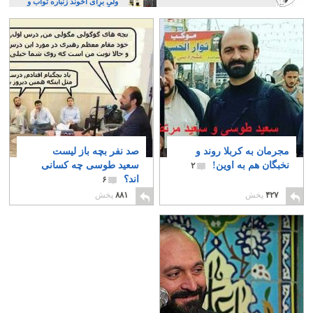
ولی برای آخوند زنباره ثواب و
تبرک است
مجرمان به کربلا روند و
صد نفر بچه باز لیست
نخبگان هم به اوین!
سعید طوسی چه کسانی
۲
اند؟
۶
۴۲۷
پخش
۸۸۱
پخش