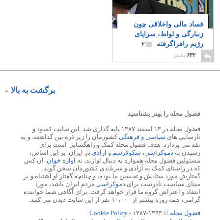
فساد مالی واخلاقی چون
زنبارگی و لواط، سراپای
رژیم رافراگرفته
۲
۶۳۲
پخش
برگشت به بالا
فضول محله را بهتر بشناسید
فضول محله در ۱۳ اسفند ۱۳۸۷ پایه گذاری شد. این سایت کمبود و
نارسایی های
سیاسی
و
فرهنگی
کشورمان را زیر ذره بین گذاشته، و به
نقد می پردازد. هدف فضول محله کمک و راهگشایی است برای
رسیدن به
دموکراسی
،
سکولارسم
و
آزادی
در ایران. بر این اساس،
مسئولین فضول محله همواره به دنبال آوازند، نه
آوازه خوان
. آن کس
که در راستای کمک به آزادی و سربلندی کشورمان سخن گوید،
گفتارش مورد ستایش و تحسین ما بوده، و چنانچه گفتار او اشتباه و بر
مبنای سیاست نادرست برای
دموکراسی
مردم ایران باشد، مورد
انتقاد و اعتراض گروه ما قرار خواهد گرفت. برای آگاهی شما خواننده
گرامی، همه روزه بیشتر از ۱۰،۰۰۰ نفر از این سایت دیدن می کنند.
فضول محله
© ۱۳۹۳-۱۳۸۷ -
Cookie Policy