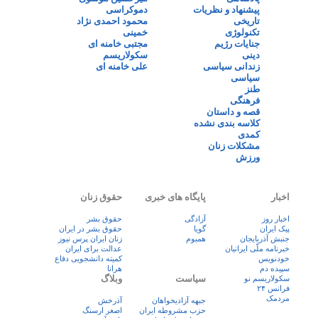
پیشنهاد و نظریات
دموکراسی
تاریخی
محمود احمدی نژاد
تکنولوژی
خمینی
جنایات رژیم
مجتبی خامنه ای
دینی
سکولاریسم
زندانی سیاسی
علی خامنه ای
سیاسی
طنز
فرهنگی
قصه و داستان
کلاسه بندی نشده
کمدی
مشکلات زنان
ورزش
اخبار
پایگاه های خبری
حقوق زنان
اخبار روز
آزادگی
حقوق بشر
پيک ايران
گویا
حقوق بشر در ایران
جنبش آذربایجان
همبوم
زنان ايران پرس نيوز
خبرنامه ملّی ایرانیان
عدالت برای ایران
خودنویس
کمیته دانشجویی دفاع
سپیده دم
هرانا
سیاست
وبلاگ
سکولاریسم نو
فرانس ۲۴
مردمک
جبهه آزادیخواهان
آذرخش
حزب مشروطه ایران
اصغر ارسنگ