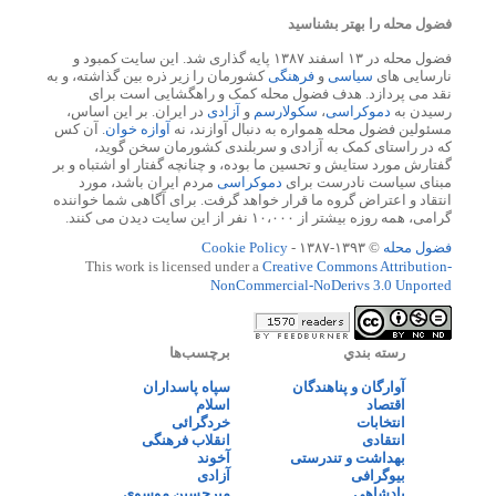
فضول محله را بهتر بشناسید
فضول محله در ۱۳ اسفند ۱۳۸۷ پایه گذاری شد. این سایت کمبود و
نارسایی های
سیاسی
و
فرهنگی
کشورمان را زیر ذره بین گذاشته، و به
نقد می پردازد. هدف فضول محله کمک و راهگشایی است برای
رسیدن به
دموکراسی
،
سکولارسم
و
آزادی
در ایران. بر این اساس،
مسئولین فضول محله همواره به دنبال آوازند، نه
آوازه خوان
. آن کس
که در راستای کمک به آزادی و سربلندی کشورمان سخن گوید،
گفتارش مورد ستایش و تحسین ما بوده، و چنانچه گفتار او اشتباه و بر
مبنای سیاست نادرست برای
دموکراسی
مردم ایران باشد، مورد
انتقاد و اعتراض گروه ما قرار خواهد گرفت. برای آگاهی شما خواننده
گرامی، همه روزه بیشتر از ۱۰،۰۰۰ نفر از این سایت دیدن می کنند.
فضول محله
© ۱۳۹۳-۱۳۸۷ -
Cookie Policy
This work is licensed under a
Creative Commons Attribution-
NonCommercial-NoDerivs 3.0 Unported
رسته بندي
برچسب‌ها
آوارگان و پناهندگان
سپاه پاسداران
اقتصاد
اسلام
انتخابات
خردگرائی
انتقادی
انقلاب فرهنگی
بهداشت و تندرستی
آخوند
بیوگرافی
آزادی
پادشاهی
میرحسین موسوی