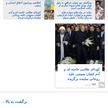
سنگسار نود جوان عراقی به دلیل
کنکاشی پیرامونِ اَخلاقِ انسانی و
مُدل موی شان نمونه دیگری از
زَمینی
رأفت اسلامی است
حیات در ماه های سیاره های
کودتای نظامی خامنه ای و آدم
مشتری و کیوان: حیات فرازمینی
کشان بسیجی علیه روحانی
به زبان ساده – بخش سوم
نماینده برگزیده مردم
کودتای نظامی خامنه ای و
آدم کشان بسیجی علیه
روحانی نماینده برگزیده
مردم
۲
۱۷۱
پخش
برگشت به بالا