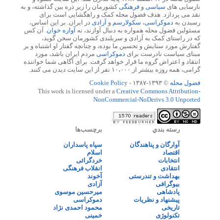
نارسایی های
سیاسی
و
فرهنگی
کشورمان را زیر ذره بین گذاشته، و به
نقد می پردازد. هدف فضول محله کمک و راهگشایی است برای
رسیدن به
دموکراسی
،
سکولارسم
و
آزادی
در ایران. بر این اساس،
مسئولین فضول محله همواره به دنبال آوازند، نه
آوازه خوان
. آن کس
که در راستای کمک به آزادی و سربلندی کشورمان سخن گوید،
گفتارش مورد ستایش و تحسین ما بوده، و چنانچه گفتار او اشتباه و بر
مبنای سیاست نادرست برای
دموکراسی
مردم ایران باشد، مورد
انتقاد و اعتراض گروه ما قرار خواهد گرفت. برای آگاهی شما خواننده
گرامی، همه روزه بیشتر از ۱۰،۰۰۰ نفر از این سایت دیدن می کنند.
فضول محله
© ۱۳۹۳-۱۳۸۷ -
Cookie Policy
This work is licensed under a
Creative Commons Attribution-
NonCommercial-NoDerivs 3.0 Unported
رسته بندي
برچسب‌ها
آوارگان و پناهندگان
سپاه پاسداران
اقتصاد
اسلام
انتخابات
خردگرائی
انتقادی
انقلاب فرهنگی
بهداشت و تندرستی
آخوند
بیوگرافی
آزادی
پادشاهی
میرحسین موسوی
پیشنهاد و نظریات
دموکراسی
تاریخی
محمود احمدی نژاد
تکنولوژی
خمینی