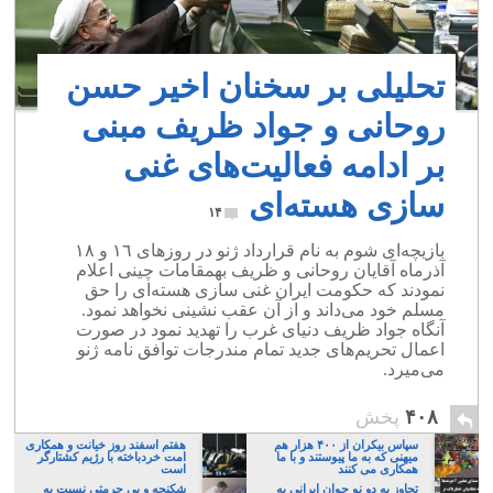
تحلیلی بر سخنان اخیر حسن
روحانی و جواد ظریف مبنی
بر ادامه فعالیت‌های غنی
سازی هسته‌ای
۱۴
بازیچه‌ای شوم به نام قرارداد ژنو در روزهای ١٦ و ١٨
آذرماه آقایان روحانی و ظریف بهمقامات چینی اعلام
نمودند که حکومت ایران غنی سازی هسته‌ای را حق
مسلم خود می‌داند و از آن عقب نشینی نخواهد نمود.
آنگاه جواد ظریف دنیای غرب را تهدید نمود در صورت
اعمال تحریم‌های جدید تمام مندرجات توافق نامه ژنو
می‌میرد.
۴۰۸
پخش
سپاس بیکران از ۴۰۰ هزار هم
هفتم اسفند روز خیانت و همکاری
میهنی که به ما پیوستند و با ما
امت خردباخته با رژیم کشتارگر
همکاری می کنند
است
تجاوز به دو نو جوان ایرانی به
شکنجه و بی حرمتی نسبت به