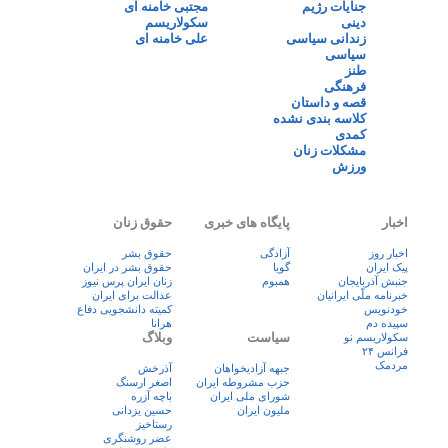
جنایات رژیم
مجتبی خامنه ای
دینی
سکولاریسم
زندانی سیاسی
علی خامنه ای
سیاسی
طنز
فرهنگی
قصه و داستان
کلاسه بندی نشده
کمدی
مشکلات زنان
ورزش
اخبار
پایگاه های خبری
حقوق زنان
اخبار روز
آزادگی
حقوق بشر
پيک ايران
گویا
حقوق بشر در ایران
جنبش آذربایجان
همبوم
زنان ايران پرس نيوز
خبرنامه ملّی ایرانیان
عدالت برای ایران
خودنویس
کمیته دانشجویی دفاع
سپیده دم
هرانا
سیاست
وبلاگ
سکولاریسم نو
فرانس ۲۴
مردمک
جبهه آزادیخواهان
آذرخش
حزب مشروطه ایران
اصغر ارسنگ
شورای ملی ایران
باچه آزره
ملیون ایران
حسین یزدانی
رستاخیز
عضر روشنگری