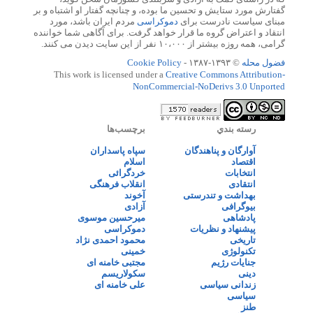
گفتارش مورد ستایش و تحسین ما بوده، و چنانچه گفتار او اشتباه و بر
مبنای سیاست نادرست برای
دموکراسی
مردم ایران باشد، مورد
انتقاد و اعتراض گروه ما قرار خواهد گرفت. برای آگاهی شما خواننده
گرامی، همه روزه بیشتر از ۱۰،۰۰۰ نفر از این سایت دیدن می کنند.
فضول محله
© ۱۳۹۳-۱۳۸۷ -
Cookie Policy
This work is licensed under a
Creative Commons Attribution-
NonCommercial-NoDerivs 3.0 Unported
رسته بندي
برچسب‌ها
آوارگان و پناهندگان
سپاه پاسداران
اقتصاد
اسلام
انتخابات
خردگرائی
انتقادی
انقلاب فرهنگی
بهداشت و تندرستی
آخوند
بیوگرافی
آزادی
پادشاهی
میرحسین موسوی
پیشنهاد و نظریات
دموکراسی
تاریخی
محمود احمدی نژاد
تکنولوژی
خمینی
جنایات رژیم
مجتبی خامنه ای
دینی
سکولاریسم
زندانی سیاسی
علی خامنه ای
سیاسی
طنز