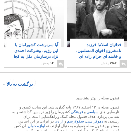
فدائیان اسلام؛ فرزند
آیا سرنوشت کشورامان با
نامشروع اخوان المسلمین،
این رژیم، وشرکت احمدی
و خامنه ای حرام زاده ای
نژاد درسازمان ملل به کجا
از هردو
می رسد.؟
۱
۳۲
۱۷۸۲
پخش
۱۴
پخش
برگشت به بالا
فضول محله را بهتر بشناسید
فضول محله در ۱۳ اسفند ۱۳۸۷ پایه گذاری شد. این سایت کمبود و
نارسایی های
سیاسی
و
فرهنگی
کشورمان را زیر ذره بین گذاشته، و به
نقد می پردازد. هدف فضول محله کمک و راهگشایی است برای
رسیدن به
دموکراسی
،
سکولارسم
و
آزادی
در ایران. بر این اساس،
مسئولین فضول محله همواره به دنبال آوازند، نه
آوازه خوان
. آن کس
که در راستای کمک به آزادی و سربلندی کشورمان سخن گوید،