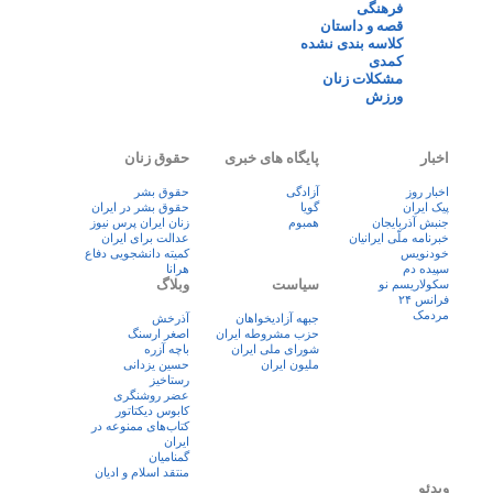
فرهنگی
قصه و داستان
کلاسه بندی نشده
کمدی
مشکلات زنان
ورزش
اخبار
پایگاه های خبری
حقوق زنان
اخبار روز
آزادگی
حقوق بشر
پيک ايران
گویا
حقوق بشر در ایران
جنبش آذربایجان
همبوم
زنان ايران پرس نيوز
خبرنامه ملّی ایرانیان
عدالت برای ایران
خودنویس
کمیته دانشجویی دفاع
سپیده دم
هرانا
سیاست
وبلاگ
سکولاریسم نو
فرانس ۲۴
مردمک
جبهه آزادیخواهان
آذرخش
حزب مشروطه ایران
اصغر ارسنگ
شورای ملی ایران
باچه آزره
ملیون ایران
حسین یزدانی
رستاخیز
عضر روشنگری
کابوس دیکتاتور
کتاب‌های ممنوعه در
ایران
گمنامیان
منتقد اسلام و ادیان
ویدئو