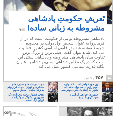
تَعریفِ حکومتِ پادشاهی
مشروطه به زَبانی ساده!
۹
پادشاهی مشروطه نوعی از حکومت است که در آن
فرمانروا به عنوان شخص اول دولت در محدوده
شروط نوشته شده در قانون اساسی کشور، فعالیت
می کند؛ شاید بتوان گفت اصلی ترین و بزرگ ترین
تفاوت میان پادشاهی مشروطه و پادشاهی سنتی این
است که در یک نظام پادشاهی سنتی، پادشاه به عنوان
یگانه قدرت سیاسی کشور عمل می کند.
۴۵۷
پخش
این خودخواهی است که اجازه
حیات در ماه های سیاره های
دهیم رژیم ادامه حیات دهد، اما
مشتری و کیوان: حیات فرازمینی
حاضر به اتحاد با دیگر دموکراسی
به زبان ساده – بخش سوم
خواهان نباشیم!
جمهوری خواهی ایرانی و
هدفِ فضول محله برقراریِ یک
سوداگری با تاریخ
جمهوری سکولار دموکرات در
ایرانِ آزاد است