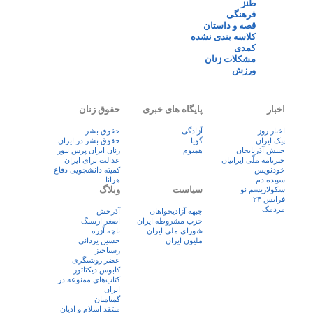
طنز
فرهنگی
قصه و داستان
کلاسه بندی نشده
کمدی
مشکلات زنان
ورزش
اخبار
پایگاه های خبری
حقوق زنان
اخبار روز
آزادگی
حقوق بشر
پيک ايران
گویا
حقوق بشر در ایران
جنبش آذربایجان
همبوم
زنان ايران پرس نيوز
خبرنامه ملّی ایرانیان
عدالت برای ایران
خودنویس
کمیته دانشجویی دفاع
سپیده دم
هرانا
سیاست
وبلاگ
سکولاریسم نو
فرانس ۲۴
مردمک
جبهه آزادیخواهان
آذرخش
حزب مشروطه ایران
اصغر ارسنگ
شورای ملی ایران
باچه آزره
ملیون ایران
حسین یزدانی
رستاخیز
عضر روشنگری
کابوس دیکتاتور
کتاب‌های ممنوعه در
ایران
گمنامیان
منتقد اسلام و ادیان