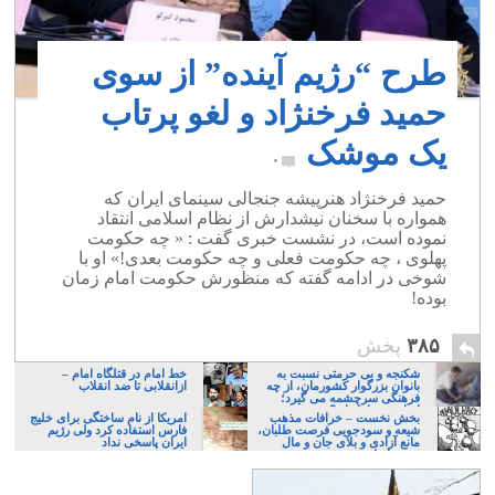
طرح “رژیم آینده” از سوی
حمید فرخنژاد و لغو پرتاب
یک موشک
۰
حمید فرخنژاد هنرپیشه جنجالی سینمای ایران که
همواره با سخنان نیشدارش از نظام اسلامی انتقاد
نموده است، در نشست خبری گفت : « چه حکومت
پهلوی ، چه حکومت فعلی و چه حکومت بعدی!» او با
شوخی در ادامه گفته که منظورش حکومت امام زمان
بوده!
۳۸۵
پخش
شکنجه و بی حرمتی نسبت به
خط امام در قتلگاه امام –
بانوان بزرگوار کشورمان، از چه
ازانقلابی تا ضد انقلاب
فرهنگی سرچشمه می گیرد؛
ایرانی، و یا تازیان؟
بخش نخست – خرافات مذهب
امریکا از نام ساختگی برای خلیج
شیعه و سودجویی فرصت طلبان،
فارس استفاده کرد ولی رژیم
مانع آزادی و بلای جان و مال
ایران پاسخی نداد
مردم ایران