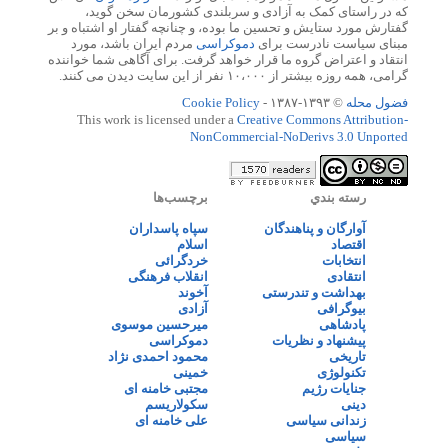
که در راستای کمک به آزادی و سربلندی کشورمان سخن گوید،
گفتارش مورد ستایش و تحسین ما بوده، و چنانچه گفتار او اشتباه و بر
مبنای سیاست نادرست برای
دموکراسی
مردم ایران باشد، مورد
انتقاد و اعتراض گروه ما قرار خواهد گرفت. برای آگاهی شما خواننده
گرامی، همه روزه بیشتر از ۱۰،۰۰۰ نفر از این سایت دیدن می کنند.
فضول محله
© ۱۳۹۳-۱۳۸۷ -
Cookie Policy
This work is licensed under a
Creative Commons Attribution-
NonCommercial-NoDerivs 3.0 Unported
رسته بندي
برچسب‌ها
آوارگان و پناهندگان
سپاه پاسداران
اقتصاد
اسلام
انتخابات
خردگرائی
انتقادی
انقلاب فرهنگی
بهداشت و تندرستی
آخوند
بیوگرافی
آزادی
پادشاهی
میرحسین موسوی
پیشنهاد و نظریات
دموکراسی
تاریخی
محمود احمدی نژاد
تکنولوژی
خمینی
جنایات رژیم
مجتبی خامنه ای
دینی
سکولاریسم
زندانی سیاسی
علی خامنه ای
سیاسی