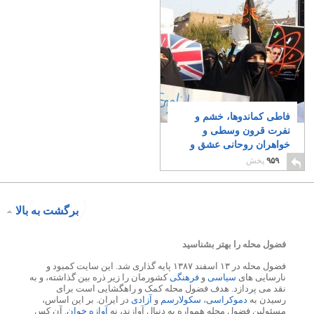
فاطی کماندوها، خشم و
نفرت قرون وسطی و
خواهران روحانی عشق و
محبت را برگزیدند
۷
۹۵۹
پخش
برگشت به بالا
فضول محله را بهتر بشناسید
فضول محله در ۱۳ اسفند ۱۳۸۷ پایه گذاری شد. این سایت کمبود و
نارسایی های
سیاسی
و
فرهنگی
کشورمان را زیر ذره بین گذاشته، و به
نقد می پردازد. هدف فضول محله کمک و راهگشایی است برای
رسیدن به
دموکراسی
،
سکولارسم
و
آزادی
در ایران. بر این اساس،
مسئولین فضول محله همواره به دنبال آوازند، نه
آوازه خوان
. آن کس